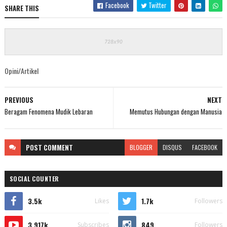
Facebook
Twitter
SHARE THIS
Opini/Artikel
PREVIOUS
NEXT
Beragam Fenomena Mudik Lebaran
Memutus Hubungan dengan Manusia
POST
COMMENT
BLOGGER
DISQUS
FACEBOOK
SOCIAL COUNTER
3.5k
1.7k
Likes
Followers
3.917k
849
Subscribes
Followers