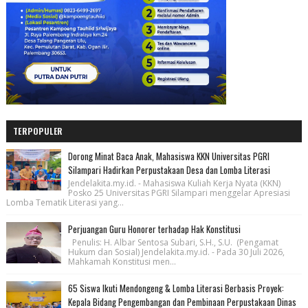
TERPOPULER
Dorong Minat Baca Anak, Mahasiswa KKN Universitas PGRI
Silampari Hadirkan Perpustakaan Desa dan Lomba Literasi
Jendelakita.my.id. - Mahasiswa Kuliah Kerja Nyata (KKN)
Posko 25 Universitas PGRI Silampari menggelar Apresiasi
Lomba Tematik Literasi yang...
Perjuangan Guru Honorer terhadap Hak Konstitusi
Penulis: H. Albar Sentosa Subari, S.H., S.U. (Pengamat
Hukum dan Sosial) Jendelakita.my.id. - Pada 30 Juli 2026,
Mahkamah Konstitusi men...
65 Siswa Ikuti Mendongeng & Lomba Literasi Berbasis Proyek:
Kepala Bidang Pengembangan dan Pembinaan Perpustakaan Dinas