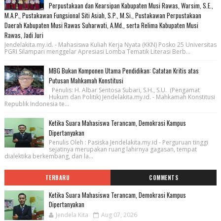
Perpustakaan dan Kearsipan Kabupaten Musi Rawas, Warsim, S.E.,
M.A.P., Pustakawan Fungsional Siti Asiah, S.P., M.Si., Pustakawan Perpustakaan
Daerah Kabupaten Musi Rawas Suharwati, A.Md., serta Relima Kabupaten Musi
Rawas, Jadi Juri
Jendelakita.my.id. - Mahasiswa Kuliah Kerja Nyata (KKN) Posko 25 Universitas
PGRI Silampari menggelar Apresiasi Lomba Tematik Literasi Berb...
MBG Bukan Komponen Utama Pendidikan: Catatan Kritis atas
Putusan Mahkamah Konstitusi
Penulis: H. Albar Sentosa Subari, S.H., S.U. (Pengamat
Hukum dan Politik) Jendelakita.my.id. - Mahkamah Konstitusi
Republik Indonesia te...
Ketika Suara Mahasiswa Terancam, Demokrasi Kampus
Dipertanyakan
Penulis Oleh : Pasiska Jendelakita.my.id - Perguruan tinggi
sejatinya merupakan ruang lahirnya gagasan, tempat
dialektika berkembang, dan la...
TERBARU
COMMENTS
Ketika Suara Mahasiswa Terancam, Demokrasi Kampus
Dipertanyakan
Jendela Kita
Aug 07, 2026