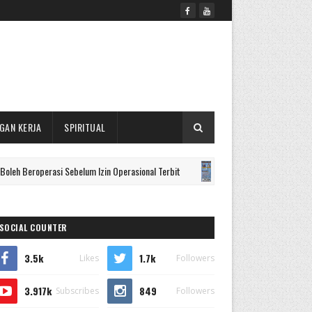
GAN KERJA
SPIRITUAL
erasi Sebelum Izin Operasional Terbit
Gandeng PERADI, STAI 
BERITA
SOCIAL COUNTER
3.5k
1.7k
Likes
Followers
3.917k
849
Subscribes
Followers