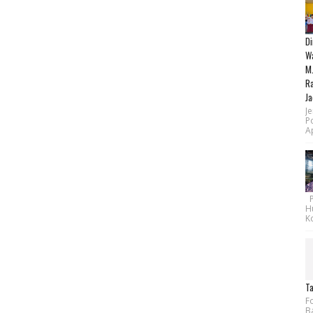
Di
Wa
M.
Ra
Ja
Je
P
Ap
Pe
H
Ko
Ta
F
B