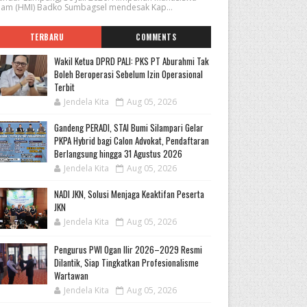
slam (HMI) Badko Sumbagsel mendesak Kap...
TERBARU
COMMENTS
Wakil Ketua DPRD PALI: PKS PT Aburahmi Tak
Boleh Beroperasi Sebelum Izin Operasional
Terbit
Jendela Kita
Aug 05, 2026
Gandeng PERADI, STAI Bumi Silampari Gelar
PKPA Hybrid bagi Calon Advokat, Pendaftaran
Berlangsung hingga 31 Agustus 2026
Jendela Kita
Aug 05, 2026
NADI JKN, Solusi Menjaga Keaktifan Peserta
JKN
Jendela Kita
Aug 05, 2026
Pengurus PWI Ogan Ilir 2026–2029 Resmi
Dilantik, Siap Tingkatkan Profesionalisme
Wartawan
Jendela Kita
Aug 05, 2026