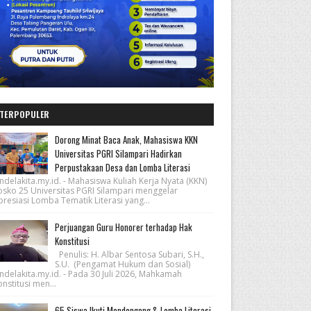
TERPOPULER
Dorong Minat Baca Anak, Mahasiswa KKN
Universitas PGRI Silampari Hadirkan
Perpustakaan Desa dan Lomba Literasi
ndelakita.my.id. - Mahasiswa Kuliah Kerja Nyata (KKN)
osko 25 Universitas PGRI Silampari menggelar
resiasi Lomba Tematik Literasi yang...
Perjuangan Guru Honorer terhadap Hak
Konstitusi
Penulis: H. Albar Sentosa Subari, S.H.,
S.U. (Pengamat Hukum dan Sosial)
ndelakita.my.id. - Pada 30 Juli 2026, Mahkamah
nstitusi men...
65 Siswa Ikuti Mendongeng & Lomba Literasi