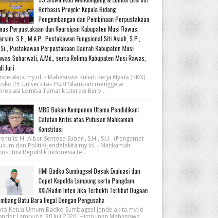
Berbasis Proyek: Kepala Bidang
Pengembangan dan Pembinaan Perpustakaan
nas Perpustakaan dan Kearsipan Kabupaten Musi Rawas,
rsim, S.E., M.A.P., Pustakawan Fungsional Siti Asiah, S.P.,
Si., Pustakawan Perpustakaan Daerah Kabupaten Musi
was Suharwati, A.Md., serta Relima Kabupaten Musi Rawas,
di Juri
ndelakita.my.id. - Mahasiswa Kuliah Kerja Nyata (KKN)
osko 25 Universitas PGRI Silampari menggelar
resiasi Lomba Tematik Literasi Berb...
MBG Bukan Komponen Utama Pendidikan:
Catatan Kritis atas Putusan Mahkamah
Konstitusi
nulis: H. Albar Sentosa Subari, S.H., S.U. (Pengamat
ukum dan Politik) Jendelakita.my.id. - Mahkamah
nstitusi Republik Indonesia te...
HMI Badko Sumbagsel Desak Evaluasi dan
Copot Kapolda Lampung serta Pangdam
XXI/Radin Inten Jika Terbukti Terlibat Dugaan
mbang Batu Bara Ilegal Dengan Pengusaha
oto Ketua Umum Badko Sumbagsel Jendelakita.my.id-
andar Lampung, 30 Juli 2026. Himpunan Mahasiswa