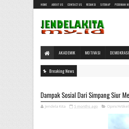
HOME
ABOUT US
CONTACT US
REDAKSI
SITEMAP
PEDOMAN M
AKADEMIK
MOTIVASI
DEMOKRASI
Breaking News
Dampak Sosial Dari Simpang Siur M
Jendela Kita
5 months ago
Opini/Artikel