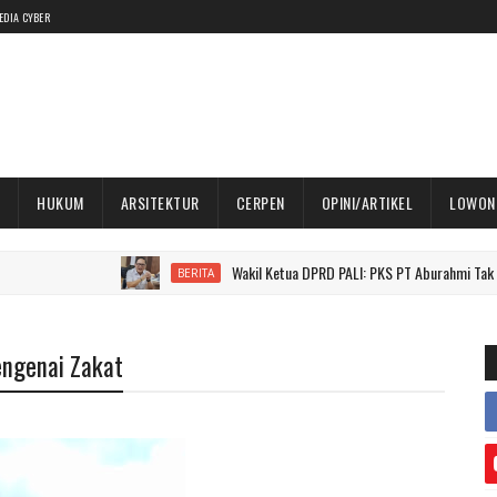
EDIA CYBER
HUKUM
ARSITEKTUR
CERPEN
OPINI/ARTIKEL
LOWON
Wakil Ketua DPRD PALI: PKS PT Aburahmi Tak Boleh Berop
BERITA
engenai Zakat