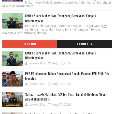
Hukum dan Politik) Jendelakita.my.id. - Mahkamah Konstitusi
Republik Indonesia te...
Ketika Suara Mahasiswa Terancam, Demokrasi Kampus
Dipertanyakan
Penulis Oleh : Pasiska Jendelakita.my.id - Perguruan tinggi
sejatinya merupakan ruang lahirnya gagasan, tempat
dialektika berkembang, dan la...
TERBARU
COMMENTS
Ketika Suara Mahasiswa Terancam, Demokrasi Kampus
Dipertanyakan
Jendela Kita
Aug 07, 2026
PKS PT Aburahmi Belum Beroperasi Penuh, Pemkab PALI Pilih Tak
Menutup
Jendela Kita
Aug 07, 2026
Satlap Tricakti Klarifikasi 53 Ton Pasir Timah di Belitung: Sebut
Ada Miskomunikasi
Jendela Kita
Aug 07, 2026