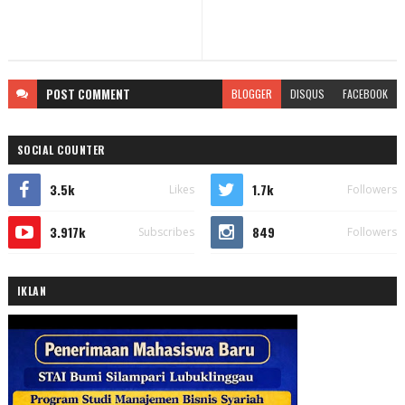
POST
COMMENT
BLOGGER
DISQUS
FACEBOOK
SOCIAL COUNTER
3.5k
1.7k
Likes
Followers
3.917k
849
Subscribes
Followers
IKLAN