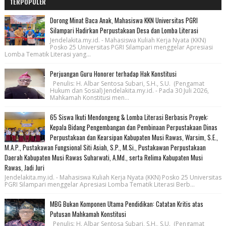
TERPOPULER
Dorong Minat Baca Anak, Mahasiswa KKN Universitas PGRI
Silampari Hadirkan Perpustakaan Desa dan Lomba Literasi
Jendelakita.my.id. - Mahasiswa Kuliah Kerja Nyata (KKN)
Posko 25 Universitas PGRI Silampari menggelar Apresiasi
Lomba Tematik Literasi yang...
Perjuangan Guru Honorer terhadap Hak Konstitusi
Penulis: H. Albar Sentosa Subari, S.H., S.U. (Pengamat
Hukum dan Sosial) Jendelakita.my.id. - Pada 30 Juli 2026,
Mahkamah Konstitusi men...
65 Siswa Ikuti Mendongeng & Lomba Literasi Berbasis Proyek:
Kepala Bidang Pengembangan dan Pembinaan Perpustakaan Dinas
Perpustakaan dan Kearsipan Kabupaten Musi Rawas, Warsim, S.E.,
M.A.P., Pustakawan Fungsional Siti Asiah, S.P., M.Si., Pustakawan Perpustakaan
Daerah Kabupaten Musi Rawas Suharwati, A.Md., serta Relima Kabupaten Musi
Rawas, Jadi Juri
Jendelakita.my.id. - Mahasiswa Kuliah Kerja Nyata (KKN) Posko 25 Universitas
PGRI Silampari menggelar Apresiasi Lomba Tematik Literasi Berb...
MBG Bukan Komponen Utama Pendidikan: Catatan Kritis atas
Putusan Mahkamah Konstitusi
Penulis: H. Albar Sentosa Subari, S.H., S.U. (Pengamat