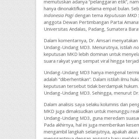
memutuskan adanya “pelanggaran etik”, namu
hanya dinonaktifkan selama empat bulan. Se
Indonesia Pagi
dengan tema
Keputusan MKD S
anggota Dewan Pertimbangan Partai Amanat N
Universitas Andalas, Padang, Sumatera Barat
Dalam komentarnya, Dr. Amsari menyatakan
Undang-Undang MD3. Menurutnya, istilah
no
keputusan MKD lebih dominan untuk menye
suara rakyat yang sempat viral hingga terja
Undang-Undang MD3 hanya mengenal terminolo
adalah “diberhentikan”. Dalam istilah ilmu h
keputusan tersebut tidak berdampak hukum. 
Undang-Undang MD3. Sehingga, menurut Dr. A
Dalam analisis saya selaku kolumnis dan pen
MKD juga dimaksudkan untuk menunggu reaks
Undang-Undang MD3, guna meredam suasana 
Pada akhirnya, hal ini juga memberikan kese
mengambil langkah selanjutnya, apakah akan
menggantinya dengan anggota baru melalui 