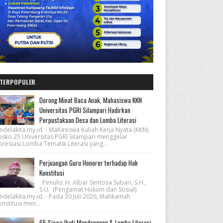
TERPOPULER
Dorong Minat Baca Anak, Mahasiswa KKN
Universitas PGRI Silampari Hadirkan
Perpustakaan Desa dan Lomba Literasi
ndelakita.my.id. - Mahasiswa Kuliah Kerja Nyata (KKN)
osko 25 Universitas PGRI Silampari menggelar
resiasi Lomba Tematik Literasi yang...
Perjuangan Guru Honorer terhadap Hak
Konstitusi
Penulis: H. Albar Sentosa Subari, S.H.,
S.U. (Pengamat Hukum dan Sosial)
ndelakita.my.id. - Pada 30 Juli 2026, Mahkamah
nstitusi men...
65 Siswa Ikuti Mendongeng & Lomba Literasi