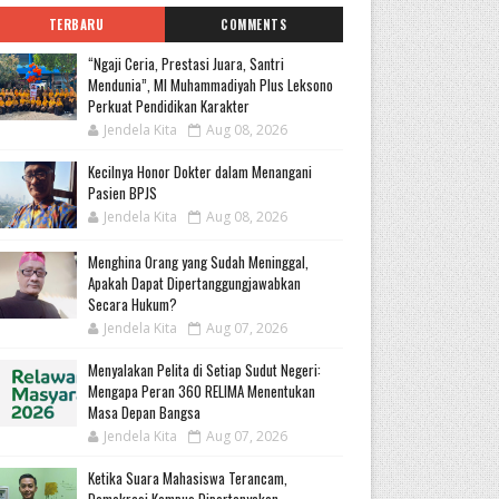
TERBARU
COMMENTS
“Ngaji Ceria, Prestasi Juara, Santri
Mendunia”, MI Muhammadiyah Plus Leksono
Perkuat Pendidikan Karakter
Jendela Kita
Aug 08, 2026
Kecilnya Honor Dokter dalam Menangani
Pasien BPJS
Jendela Kita
Aug 08, 2026
Menghina Orang yang Sudah Meninggal,
Apakah Dapat Dipertanggungjawabkan
Secara Hukum?
Jendela Kita
Aug 07, 2026
Menyalakan Pelita di Setiap Sudut Negeri:
Mengapa Peran 360 RELIMA Menentukan
Masa Depan Bangsa
Jendela Kita
Aug 07, 2026
Ketika Suara Mahasiswa Terancam,