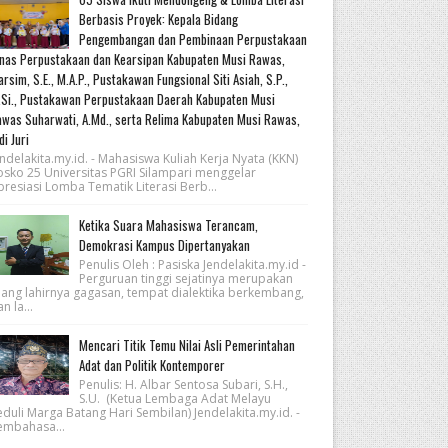
Berbasis Proyek: Kepala Bidang
Pengembangan dan Pembinaan Perpustakaan
nas Perpustakaan dan Kearsipan Kabupaten Musi Rawas,
rsim, S.E., M.A.P., Pustakawan Fungsional Siti Asiah, S.P.,
Si., Pustakawan Perpustakaan Daerah Kabupaten Musi
was Suharwati, A.Md., serta Relima Kabupaten Musi Rawas,
di Juri
ndelakita.my.id. - Mahasiswa Kuliah Kerja Nyata (KKN)
osko 25 Universitas PGRI Silampari menggelar
resiasi Lomba Tematik Literasi Berb...
Ketika Suara Mahasiswa Terancam,
Demokrasi Kampus Dipertanyakan
Penulis Oleh : Pasiska Jendelakita.my.id -
Perguruan tinggi sejatinya merupakan
uang lahirnya gagasan, tempat dialektika berkembang,
n la...
Mencari Titik Temu Nilai Asli Pemerintahan
Adat dan Politik Kontemporer
Penulis: H. Albar Sentosa Subari, S.H.,
S.U. (Ketua Lembaga Adat Melayu
eduli Marga Batang Hari Sembilan) Jendelakita.my.id. -
embahasa...