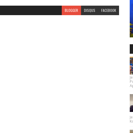
BLOGGER
DISQUS
FACEBOOK
Je
P
Ap
Je
Ko