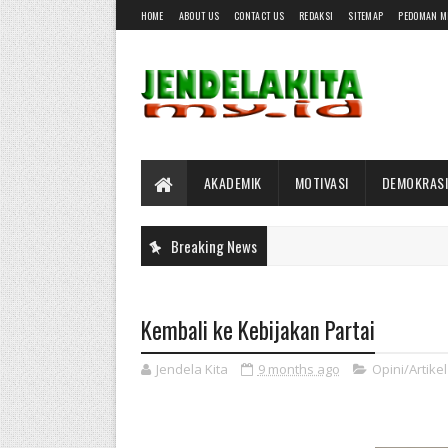
HOME
ABOUT US
CONTACT US
REDAKSI
SITEMAP
PEDOMAN M
AKADEMIK
MOTIVASI
DEMOKRASI
Breaking News
Kembali ke Kebijakan Partai
Jendela Kita
9 months ago
Opini/Artikel