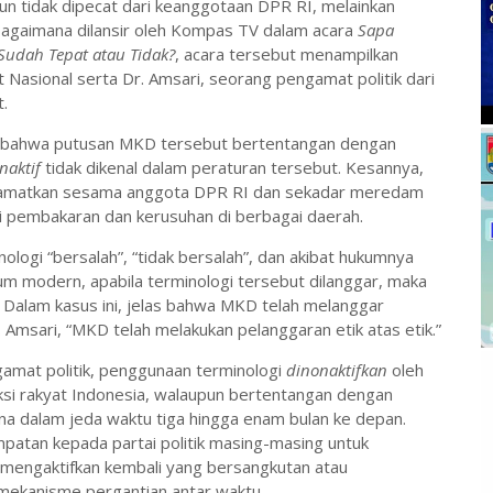
n tidak dipecat dari keanggotaan DPR RI, melainkan
bagaimana dilansir oleh Kompas TV dalam acara
Sapa
udah Tepat atau Tidak?
, acara tersebut menampilkan
asional serta Dr. Amsari, seorang pengamat politik dari
.
 bahwa putusan MKD tersebut bertentangan dengan
naktif
tidak dikenal dalam peraturan tersebut. Kesannya,
lamatkan sesama anggota DPR RI dan sekadar meredam
di pembakaran dan kerusuhan di berbagai daerah.
gi “bersalah”, “tidak bersalah”, dan akibat hukumnya
ukum modern, apabila terminologi tersebut dilanggar, maka
Dalam kasus ini, jelas bahwa MKD telah melanggar
msari, “MKD telah melakukan pelanggaran etik atas etik.”
gamat politik, penggunaan terminologi
dinonaktifkan
oleh
i rakyat Indonesia, walaupun bertentangan dengan
dalam jeda waktu tiga hingga enam bulan ke depan.
mpatan kepada partai politik masing-masing untuk
 mengaktifkan kembali yang bersangkutan atau
mekanisme pergantian antar waktu.