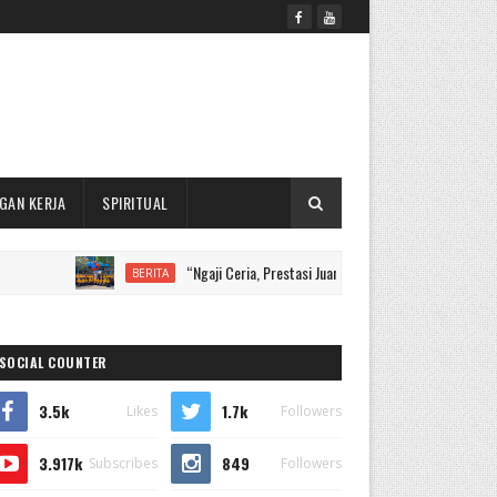
GAN KERJA
SPIRITUAL
“Ngaji Ceria, Prestasi Juara, Santri Mendunia”, MI Muhammadiya
BERITA
SOCIAL COUNTER
3.5k
1.7k
Likes
Followers
3.917k
849
Subscribes
Followers