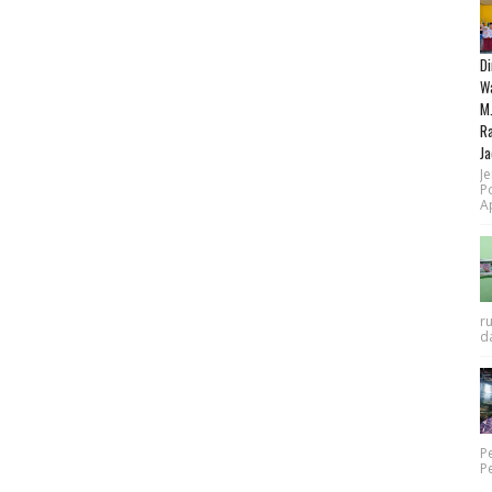
Di
Wa
M.
Ra
Ja
Je
P
Ap
r
da
P
P