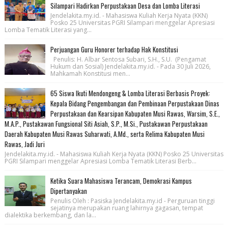
Silampari Hadirkan Perpustakaan Desa dan Lomba Literasi
Jendelakita.my.id. - Mahasiswa Kuliah Kerja Nyata (KKN)
Posko 25 Universitas PGRI Silampari menggelar Apresiasi
Lomba Tematik Literasi yang...
Perjuangan Guru Honorer terhadap Hak Konstitusi
Penulis: H. Albar Sentosa Subari, S.H., S.U. (Pengamat
Hukum dan Sosial) Jendelakita.my.id. - Pada 30 Juli 2026,
Mahkamah Konstitusi men...
65 Siswa Ikuti Mendongeng & Lomba Literasi Berbasis Proyek:
Kepala Bidang Pengembangan dan Pembinaan Perpustakaan Dinas
Perpustakaan dan Kearsipan Kabupaten Musi Rawas, Warsim, S.E.,
M.A.P., Pustakawan Fungsional Siti Asiah, S.P., M.Si., Pustakawan Perpustakaan
Daerah Kabupaten Musi Rawas Suharwati, A.Md., serta Relima Kabupaten Musi
Rawas, Jadi Juri
Jendelakita.my.id. - Mahasiswa Kuliah Kerja Nyata (KKN) Posko 25 Universitas
PGRI Silampari menggelar Apresiasi Lomba Tematik Literasi Berb...
Ketika Suara Mahasiswa Terancam, Demokrasi Kampus
Dipertanyakan
Penulis Oleh : Pasiska Jendelakita.my.id - Perguruan tinggi
sejatinya merupakan ruang lahirnya gagasan, tempat
dialektika berkembang, dan la...