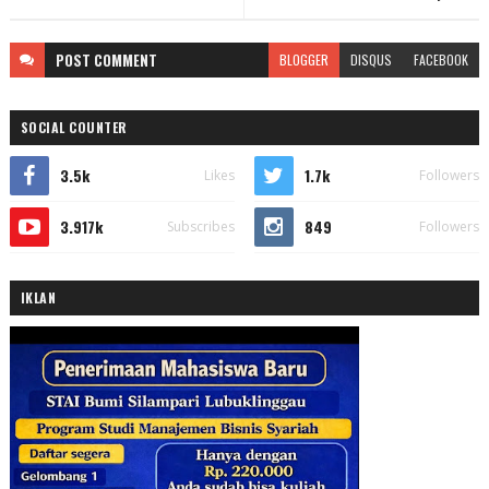
POST
COMMENT
BLOGGER
DISQUS
FACEBOOK
SOCIAL COUNTER
3.5k
1.7k
Likes
Followers
3.917k
849
Subscribes
Followers
IKLAN