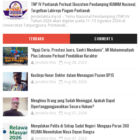
TNP IV Pontianak Perkuat Ekosistem Pendamping KUMKM Nasional,
Targetkan Lahirnya Piagam Pontianak
Jendelakita.my.id. - Temu Nasional Pendamping (TNP) IV
Tahun 2026 akan digelar pada 11–15 Agustus 2026 di
Universitas Tanjungpura, Pontianak...
TERBARU
COMMENTS
“Ngaji Ceria, Prestasi Juara, Santri Mendunia”, MI Muhammadiyah
Plus Leksono Perkuat Pendidikan Karakter
Jendela Kita
Aug 08, 2026
Kecilnya Honor Dokter dalam Menangani Pasien BPJS
Jendela Kita
Aug 08, 2026
Menghina Orang yang Sudah Meninggal, Apakah Dapat
Dipertanggungjawabkan Secara Hukum?
Jendela Kita
Aug 07, 2026
Menyalakan Pelita di Setiap Sudut Negeri: Mengapa Peran 360
RELIMA Menentukan Masa Depan Bangsa
Jendela Kita
Aug 07, 2026