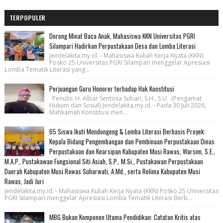
TERPOPULER
Dorong Minat Baca Anak, Mahasiswa KKN Universitas PGRI
Silampari Hadirkan Perpustakaan Desa dan Lomba Literasi
Jendelakita.my.id. - Mahasiswa Kuliah Kerja Nyata (KKN)
Posko 25 Universitas PGRI Silampari menggelar Apresiasi
Lomba Tematik Literasi yang...
Perjuangan Guru Honorer terhadap Hak Konstitusi
Penulis: H. Albar Sentosa Subari, S.H., S.U. (Pengamat
Hukum dan Sosial) Jendelakita.my.id. - Pada 30 Juli 2026,
Mahkamah Konstitusi men...
65 Siswa Ikuti Mendongeng & Lomba Literasi Berbasis Proyek:
Kepala Bidang Pengembangan dan Pembinaan Perpustakaan Dinas
Perpustakaan dan Kearsipan Kabupaten Musi Rawas, Warsim, S.E.,
M.A.P., Pustakawan Fungsional Siti Asiah, S.P., M.Si., Pustakawan Perpustakaan
Daerah Kabupaten Musi Rawas Suharwati, A.Md., serta Relima Kabupaten Musi
Rawas, Jadi Juri
Jendelakita.my.id. - Mahasiswa Kuliah Kerja Nyata (KKN) Posko 25 Universitas
PGRI Silampari menggelar Apresiasi Lomba Tematik Literasi Berb...
MBG Bukan Komponen Utama Pendidikan: Catatan Kritis atas