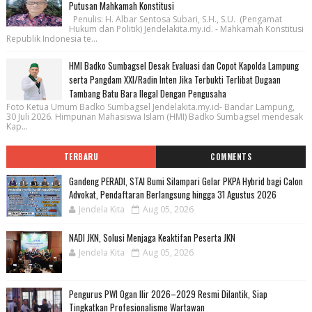
Putusan Mahkamah Konstitusi
Penulis: H. Albar Sentosa Subari, S.H., S.U. (Pengamat
Hukum dan Politik) Jendelakita.my.id. - Mahkamah Konstitusi
Republik Indonesia te...
HMI Badko Sumbagsel Desak Evaluasi dan Copot Kapolda Lampung
serta Pangdam XXI/Radin Inten Jika Terbukti Terlibat Dugaan
Tambang Batu Bara Ilegal Dengan Pengusaha
Foto Ketua Umum Badko Sumbagsel Jendelakita.my.id- Bandar Lampung,
30 Juli 2026. Himpunan Mahasiswa Islam (HMI) Badko Sumbagsel mendesak
Kap...
TERBARU
COMMENTS
Gandeng PERADI, STAI Bumi Silampari Gelar PKPA Hybrid bagi Calon
Advokat, Pendaftaran Berlangsung hingga 31 Agustus 2026
Jendela Kita
Aug 05, 2026
NADI JKN, Solusi Menjaga Keaktifan Peserta JKN
Jendela Kita
Aug 05, 2026
Pengurus PWI Ogan Ilir 2026–2029 Resmi Dilantik, Siap
Tingkatkan Profesionalisme Wartawan