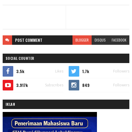
POST
COMMENT
BLOGGER
DISQUS
FACEBOOK
SOCIAL COUNTER
3.5k
1.7k
Likes
Followers
3.917k
849
Subscribes
Followers
IKLAN