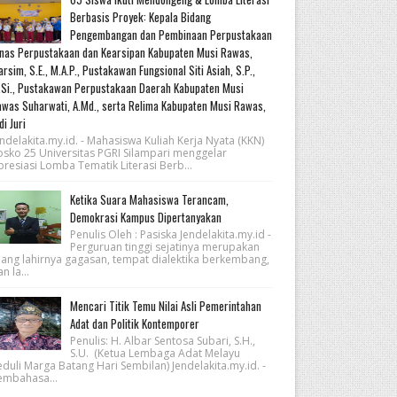
Berbasis Proyek: Kepala Bidang
Pengembangan dan Pembinaan Perpustakaan
nas Perpustakaan dan Kearsipan Kabupaten Musi Rawas,
rsim, S.E., M.A.P., Pustakawan Fungsional Siti Asiah, S.P.,
Si., Pustakawan Perpustakaan Daerah Kabupaten Musi
was Suharwati, A.Md., serta Relima Kabupaten Musi Rawas,
di Juri
ndelakita.my.id. - Mahasiswa Kuliah Kerja Nyata (KKN)
osko 25 Universitas PGRI Silampari menggelar
resiasi Lomba Tematik Literasi Berb...
Ketika Suara Mahasiswa Terancam,
Demokrasi Kampus Dipertanyakan
Penulis Oleh : Pasiska Jendelakita.my.id -
Perguruan tinggi sejatinya merupakan
uang lahirnya gagasan, tempat dialektika berkembang,
n la...
Mencari Titik Temu Nilai Asli Pemerintahan
Adat dan Politik Kontemporer
Penulis: H. Albar Sentosa Subari, S.H.,
S.U. (Ketua Lembaga Adat Melayu
eduli Marga Batang Hari Sembilan) Jendelakita.my.id. -
embahasa...