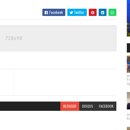
Facebook
Twitter
Je
P
Ap
BLOGGER
DISQUS
FACEBOOK
Je
Ko