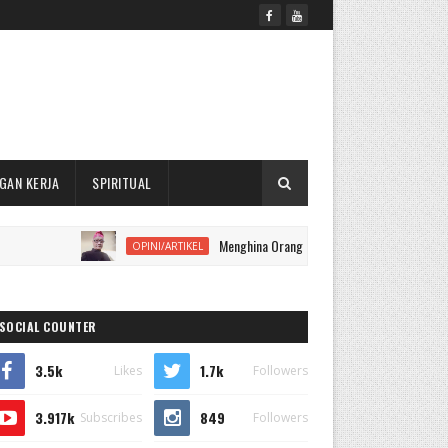
GAN KERJA
SPIRITUAL
Menghina Orang yang Sudah Meninggal, Apakah Dapat
OPINI/ARTIKEL
SOCIAL COUNTER
3.5k
1.7k
Likes
Followers
3.917k
849
Subscribes
Followers