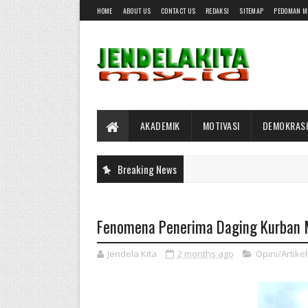
HOME
ABOUT US
CONTACT US
REDAKSI
SITEMAP
PEDOMAN M
AKADEMIK
MOTIVASI
DEMOKRASI
Breaking News
Fenomena Penerima Daging Kurban 
Jendela Kita
2 months ago
Opini/Artikel