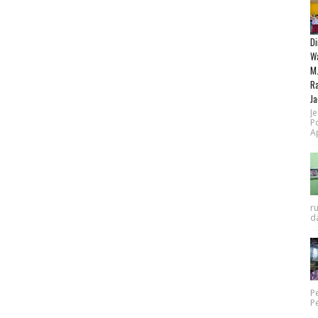
Di
Wa
M.
Ra
Ja
Je
P
Ap
r
da
P
P