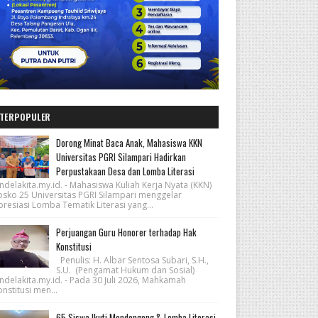
TERPOPULER
Dorong Minat Baca Anak, Mahasiswa KKN
Universitas PGRI Silampari Hadirkan
Perpustakaan Desa dan Lomba Literasi
ndelakita.my.id. - Mahasiswa Kuliah Kerja Nyata (KKN)
osko 25 Universitas PGRI Silampari menggelar
resiasi Lomba Tematik Literasi yang...
Perjuangan Guru Honorer terhadap Hak
Konstitusi
Penulis: H. Albar Sentosa Subari, S.H.,
S.U. (Pengamat Hukum dan Sosial)
ndelakita.my.id. - Pada 30 Juli 2026, Mahkamah
nstitusi men...
65 Siswa Ikuti Mendongeng & Lomba Literasi