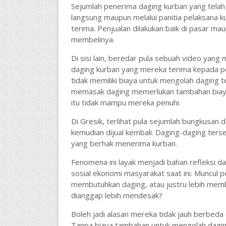
Sejumlah penerima daging kurban yang telah
langsung maupun melalui panitia pelaksana k
terima. Penjualan dilakukan baik di pasar ma
membelinya.
Di sisi lain, beredar pula sebuah video yan
daging kurban yang mereka terima kepada 
tidak memiliki biaya untuk mengolah daging
memasak daging memerlukan tambahan biaya
itu tidak mampu mereka penuhi.
Di Gresik, terlihat pula sejumlah bungkusan 
kemudian dijual kembali. Daging-daging ter
yang berhak menerima kurban.
Fenomena ini layak menjadi bahan refleksi dan
sosial ekonomi masyarakat saat ini. Muncul
membutuhkan daging, atau justru lebih memb
dianggap lebih mendesak?
Boleh jadi alasan mereka tidak jauh berbeda
Tanpa biaya tambahan untuk mengolah dagin