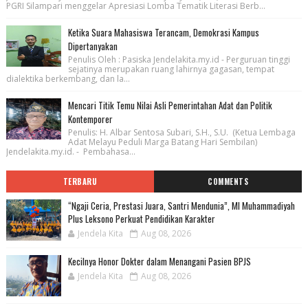
PGRI Silampari menggelar Apresiasi Lomba Tematik Literasi Berb...
Ketika Suara Mahasiswa Terancam, Demokrasi Kampus
Dipertanyakan
Penulis Oleh : Pasiska Jendelakita.my.id - Perguruan tinggi
sejatinya merupakan ruang lahirnya gagasan, tempat
dialektika berkembang, dan la...
Mencari Titik Temu Nilai Asli Pemerintahan Adat dan Politik
Kontemporer
Penulis: H. Albar Sentosa Subari, S.H., S.U. (Ketua Lembaga
Adat Melayu Peduli Marga Batang Hari Sembilan)
Jendelakita.my.id. - Pembahasa...
TERBARU
COMMENTS
“Ngaji Ceria, Prestasi Juara, Santri Mendunia”, MI Muhammadiyah
Plus Leksono Perkuat Pendidikan Karakter
Jendela Kita
Aug 08, 2026
Kecilnya Honor Dokter dalam Menangani Pasien BPJS
Jendela Kita
Aug 08, 2026