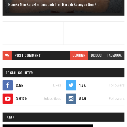
Boneka Mini Karakter Lucu Jadi Tren Baru di Kalangan Gen Z
POST
COMMENT
BLOGGER
DISQUS
FACEBOOK
SOCIAL COUNTER
3.5k
1.7k
Likes
Followers
3.917k
849
Subscribes
Followers
IKLAN