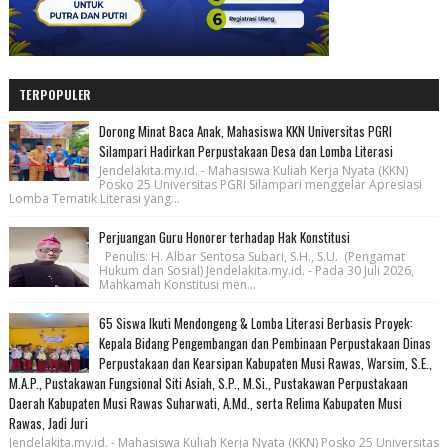
TERPOPULER
Dorong Minat Baca Anak, Mahasiswa KKN Universitas PGRI
Silampari Hadirkan Perpustakaan Desa dan Lomba Literasi
Jendelakita.my.id. - Mahasiswa Kuliah Kerja Nyata (KKN)
Posko 25 Universitas PGRI Silampari menggelar Apresiasi
Lomba Tematik Literasi yang...
Perjuangan Guru Honorer terhadap Hak Konstitusi
Penulis: H. Albar Sentosa Subari, S.H., S.U. (Pengamat
Hukum dan Sosial) Jendelakita.my.id. - Pada 30 Juli 2026,
Mahkamah Konstitusi men...
65 Siswa Ikuti Mendongeng & Lomba Literasi Berbasis Proyek:
Kepala Bidang Pengembangan dan Pembinaan Perpustakaan Dinas
Perpustakaan dan Kearsipan Kabupaten Musi Rawas, Warsim, S.E.,
M.A.P., Pustakawan Fungsional Siti Asiah, S.P., M.Si., Pustakawan Perpustakaan
Daerah Kabupaten Musi Rawas Suharwati, A.Md., serta Relima Kabupaten Musi
Rawas, Jadi Juri
Jendelakita.my.id. - Mahasiswa Kuliah Kerja Nyata (KKN) Posko 25 Universitas