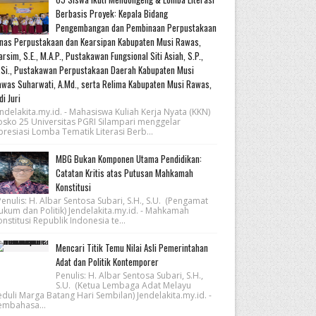
Berbasis Proyek: Kepala Bidang
Pengembangan dan Pembinaan Perpustakaan
nas Perpustakaan dan Kearsipan Kabupaten Musi Rawas,
rsim, S.E., M.A.P., Pustakawan Fungsional Siti Asiah, S.P.,
Si., Pustakawan Perpustakaan Daerah Kabupaten Musi
was Suharwati, A.Md., serta Relima Kabupaten Musi Rawas,
di Juri
ndelakita.my.id. - Mahasiswa Kuliah Kerja Nyata (KKN)
osko 25 Universitas PGRI Silampari menggelar
resiasi Lomba Tematik Literasi Berb...
MBG Bukan Komponen Utama Pendidikan:
Catatan Kritis atas Putusan Mahkamah
Konstitusi
nulis: H. Albar Sentosa Subari, S.H., S.U. (Pengamat
ukum dan Politik) Jendelakita.my.id. - Mahkamah
nstitusi Republik Indonesia te...
Mencari Titik Temu Nilai Asli Pemerintahan
Adat dan Politik Kontemporer
Penulis: H. Albar Sentosa Subari, S.H.,
S.U. (Ketua Lembaga Adat Melayu
eduli Marga Batang Hari Sembilan) Jendelakita.my.id. -
embahasa...