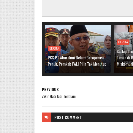
BERITA
BERITA
Satlap Tri
PKS PT Aburahmi Belum Beroperasi
Timah di B
Penuh, Pemkab PALI Pilih Tak Menutup
Miskomuni
PREVIOUS
Zikir Hati Jadi Tentram
POST
COMMENT