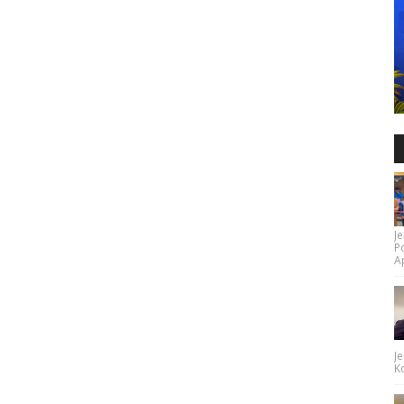
Je
P
Ap
Je
Ko