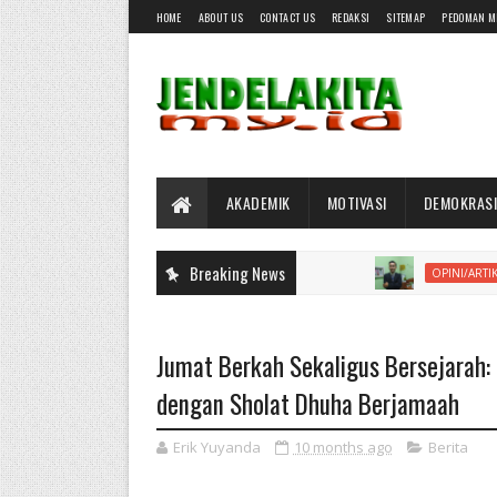
HOME
ABOUT US
CONTACT US
REDAKSI
SITEMAP
PEDOMAN M
AKADEMIK
MOTIVASI
DEMOKRASI
Breaking News
Keti
OPINI/ARTIKEL
Jumat Berkah Sekaligus Bersejarah
dengan Sholat Dhuha Berjamaah
Erik Yuyanda
10 months ago
Berita