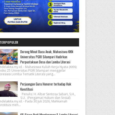
TERPOPULER
Dorong Minat Baca Anak, Mahasiswa KKN
Universitas PGRI Silampari Hadirkan
Perpustakaan Desa dan Lomba Literasi
ndelakita.my.id. - Mahasiswa Kuliah Kerja Nyata (KKN)
osko 25 Universitas PGRI Silampari menggelar
resiasi Lomba Tematik Literasi yang...
Perjuangan Guru Honorer terhadap Hak
Konstitusi
Penulis: H. Albar Sentosa Subari, S.H.,
S.U. (Pengamat Hukum dan Sosial)
ndelakita.my.id. - Pada 30 Juli 2026, Mahkamah
nstitusi men...
65 Siswa Ikuti Mendongeng & Lomba Literasi