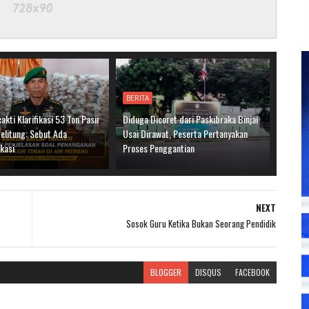
BERITA
cakti Klarifikasi 53 Ton Pasir
Diduga Dicoret dari Paskibraka Binjai
elitung: Sebut Ada
Usai Dirawat, Peserta Pertanyakan
kasi
Proses Penggantian
NEXT
Sosok Guru Ketika Bukan Seorang Pendidik
BLOGGER
DISQUS
FACEBOOK