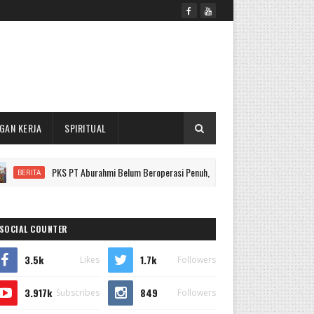
GAN KERJA
SPIRITUAL
PKS PT Aburahmi Belum Beroperasi Penuh, Pemkab PALI Pilih Tak Menutup
TA
SOCIAL COUNTER
3.5k
1.7k
Likes
Followers
3.917k
849
Subscribes
Followers