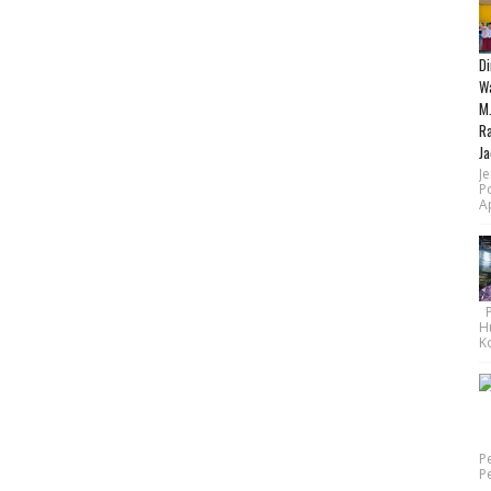
Di
Wa
M.
Ra
Ja
Je
P
Ap
Pe
H
Ko
P
P