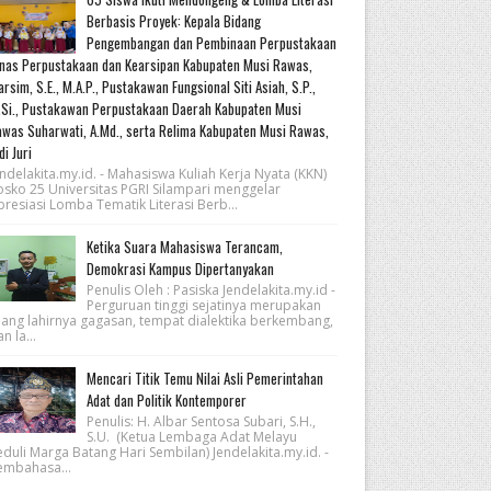
Berbasis Proyek: Kepala Bidang
Pengembangan dan Pembinaan Perpustakaan
nas Perpustakaan dan Kearsipan Kabupaten Musi Rawas,
rsim, S.E., M.A.P., Pustakawan Fungsional Siti Asiah, S.P.,
Si., Pustakawan Perpustakaan Daerah Kabupaten Musi
was Suharwati, A.Md., serta Relima Kabupaten Musi Rawas,
di Juri
ndelakita.my.id. - Mahasiswa Kuliah Kerja Nyata (KKN)
osko 25 Universitas PGRI Silampari menggelar
resiasi Lomba Tematik Literasi Berb...
Ketika Suara Mahasiswa Terancam,
Demokrasi Kampus Dipertanyakan
Penulis Oleh : Pasiska Jendelakita.my.id -
Perguruan tinggi sejatinya merupakan
uang lahirnya gagasan, tempat dialektika berkembang,
n la...
Mencari Titik Temu Nilai Asli Pemerintahan
Adat dan Politik Kontemporer
Penulis: H. Albar Sentosa Subari, S.H.,
S.U. (Ketua Lembaga Adat Melayu
eduli Marga Batang Hari Sembilan) Jendelakita.my.id. -
embahasa...