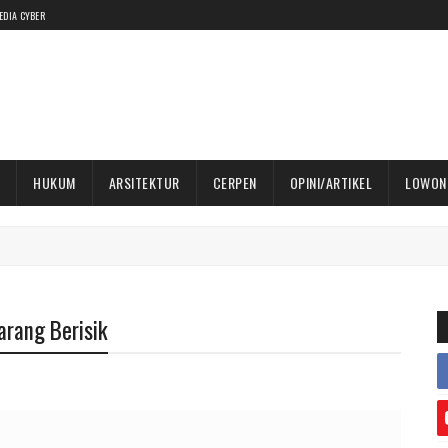
EDIA CYBER
HUKUM
ARSITEKTUR
CERPEN
OPINI/ARTIKEL
LOWON
arang Berisik