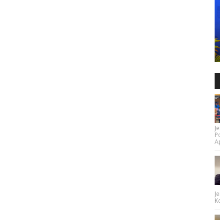
Je
P
Ap
Je
Ko