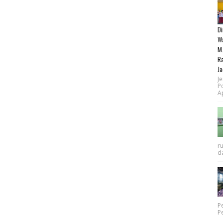
Di
Wa
M.
Ra
Ja
Je
P
Ap
r
da
P
P