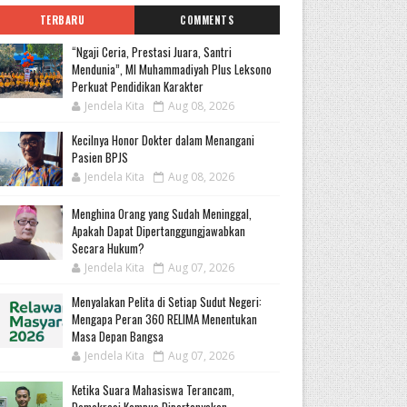
TERBARU
COMMENTS
“Ngaji Ceria, Prestasi Juara, Santri
Mendunia”, MI Muhammadiyah Plus Leksono
Perkuat Pendidikan Karakter
Jendela Kita
Aug 08, 2026
Kecilnya Honor Dokter dalam Menangani
Pasien BPJS
Jendela Kita
Aug 08, 2026
Menghina Orang yang Sudah Meninggal,
Apakah Dapat Dipertanggungjawabkan
Secara Hukum?
Jendela Kita
Aug 07, 2026
Menyalakan Pelita di Setiap Sudut Negeri:
Mengapa Peran 360 RELIMA Menentukan
Masa Depan Bangsa
Jendela Kita
Aug 07, 2026
Ketika Suara Mahasiswa Terancam,