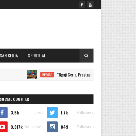
GAN KERJA
SPIRITUAL
“Ngaji Ceria, Prestasi Juara, Santri Mendunia”, MI Muhammad
BERITA
SOCIAL COUNTER
3.5k
1.7k
Likes
Followers
3.917k
849
Subscribes
Followers