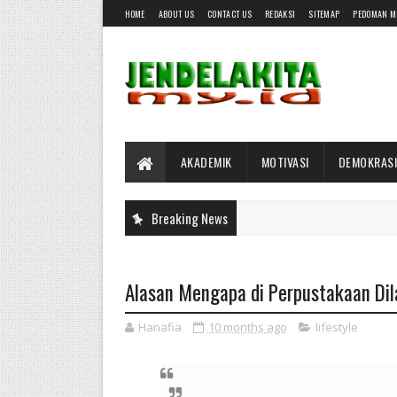
HOME
ABOUT US
CONTACT US
REDAKSI
SITEMAP
PEDOMAN M
AKADEMIK
MOTIVASI
DEMOKRASI
Breaking News
Alasan Mengapa di Perpustakaan Dil
Hanafia
10 months ago
lifestyle