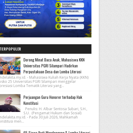
TERPOPULER
Dorong Minat Baca Anak, Mahasiswa KKN
Universitas PGRI Silampari Hadirkan
Perpustakaan Desa dan Lomba Literasi
ndelakita.my.id. - Mahasiswa Kuliah Kerja Nyata (KKN)
osko 25 Universitas PGRI Silampari menggelar
resiasi Lomba Tematik Literasi yang...
Perjuangan Guru Honorer terhadap Hak
Konstitusi
Penulis: H. Albar Sentosa Subari, S.H.,
S.U. (Pengamat Hukum dan Sosial)
ndelakita.my.id. - Pada 30 Juli 2026, Mahkamah
nstitusi men...
65 Siswa Ikuti Mendongeng & Lomba Literasi