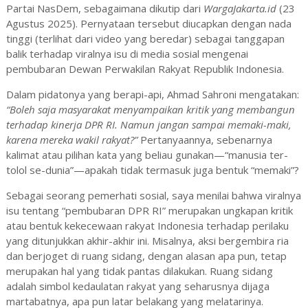
Partai NasDem, sebagaimana dikutip dari
WargaJakarta.id
(23
Agustus 2025). Pernyataan tersebut diucapkan dengan nada
tinggi (terlihat dari video yang beredar) sebagai tanggapan
balik terhadap viralnya isu di media sosial mengenai
pembubaran Dewan Perwakilan Rakyat Republik Indonesia.
Dalam pidatonya yang berapi-api, Ahmad Sahroni mengatakan:
“Boleh saja masyarakat menyampaikan kritik yang membangun
terhadap kinerja DPR RI. Namun jangan sampai memaki-maki,
karena mereka wakil rakyat?”
Pertanyaannya, sebenarnya
kalimat atau pilihan kata yang beliau gunakan—“manusia ter-
tolol se-dunia”—apakah tidak termasuk juga bentuk “memaki”?
Sebagai seorang pemerhati sosial, saya menilai bahwa viralnya
isu tentang “pembubaran DPR RI” merupakan ungkapan kritik
atau bentuk kekecewaan rakyat Indonesia terhadap perilaku
yang ditunjukkan akhir-akhir ini. Misalnya, aksi bergembira ria
dan berjoget di ruang sidang, dengan alasan apa pun, tetap
merupakan hal yang tidak pantas dilakukan. Ruang sidang
adalah simbol kedaulatan rakyat yang seharusnya dijaga
martabatnya, apa pun latar belakang yang melatarinya.