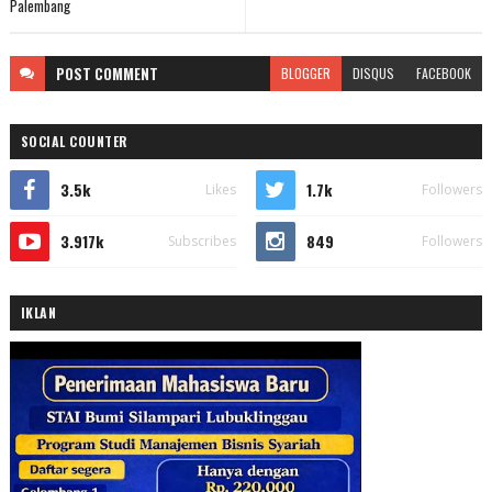
Palembang
POST
COMMENT
BLOGGER
DISQUS
FACEBOOK
SOCIAL COUNTER
3.5k
1.7k
Likes
Followers
3.917k
849
Subscribes
Followers
IKLAN