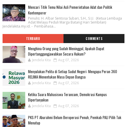
Mencari Titik Temu Nilai Asli Pemerintahan Adat dan Politik
Kontemporer
Penulis: H. Albar Sentosa Subari, S.H., S.U. (Ketua Lembaga
Adat Melayu Peduli Marga Batang Hari Sembilan)
Jendelakita.my.id. - Pembahasa...
TERBARU
COMMENTS
Menghina Orang yang Sudah Meninggal, Apakah Dapat
Dipertanggungjawabkan Secara Hukum?
Jendela Kita
Aug 07, 2026
Menyalakan Pelita di Setiap Sudut Negeri: Mengapa Peran 360
RELIMA Menentukan Masa Depan Bangsa
Jendela Kita
Aug 07, 2026
Ketika Suara Mahasiswa Terancam, Demokrasi Kampus
Dipertanyakan
Jendela Kita
Aug 07, 2026
PKS PT Aburahmi Belum Beroperasi Penuh, Pemkab PALI Pilih Tak
Menutup