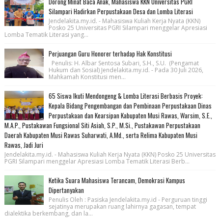
Dorong Minat Baca Anak, Mahasiswa KKN Universitas PGRI
Silampari Hadirkan Perpustakaan Desa dan Lomba Literasi
Jendelakita.my.id. - Mahasiswa Kuliah Kerja Nyata (KKN)
Posko 25 Universitas PGRI Silampari menggelar Apresiasi
Lomba Tematik Literasi yang...
Perjuangan Guru Honorer terhadap Hak Konstitusi
Penulis: H. Albar Sentosa Subari, S.H., S.U. (Pengamat
Hukum dan Sosial) Jendelakita.my.id. - Pada 30 Juli 2026,
Mahkamah Konstitusi men...
65 Siswa Ikuti Mendongeng & Lomba Literasi Berbasis Proyek:
Kepala Bidang Pengembangan dan Pembinaan Perpustakaan Dinas
Perpustakaan dan Kearsipan Kabupaten Musi Rawas, Warsim, S.E.,
M.A.P., Pustakawan Fungsional Siti Asiah, S.P., M.Si., Pustakawan Perpustakaan
Daerah Kabupaten Musi Rawas Suharwati, A.Md., serta Relima Kabupaten Musi
Rawas, Jadi Juri
Jendelakita.my.id. - Mahasiswa Kuliah Kerja Nyata (KKN) Posko 25 Universitas
PGRI Silampari menggelar Apresiasi Lomba Tematik Literasi Berb...
Ketika Suara Mahasiswa Terancam, Demokrasi Kampus
Dipertanyakan
Penulis Oleh : Pasiska Jendelakita.my.id - Perguruan tinggi
sejatinya merupakan ruang lahirnya gagasan, tempat
dialektika berkembang, dan la...