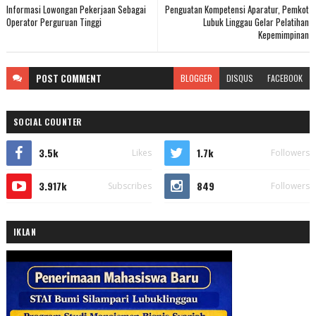
Informasi Lowongan Pekerjaan Sebagai
Penguatan Kompetensi Aparatur, Pemkot
Operator Perguruan Tinggi
Lubuk Linggau Gelar Pelatihan
Kepemimpinan
POST
COMMENT
BLOGGER
DISQUS
FACEBOOK
SOCIAL COUNTER
3.5k
1.7k
Likes
Followers
3.917k
849
Subscribes
Followers
IKLAN