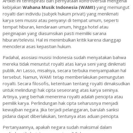
Artikel ini terinspirasi dari pernyataan kontroversial mengenai
kebijakan
Wahana Musik Indonesia (WAMI)
yang memungut
royalti dari individu (subjek hukum privat) yang menikmati
karya seni musisi atau penyanyi di tempat umum, seperti
tempat hiburan, kendaraan umum, hingga hotel atau
penginapan yang diasumsikan pasti memiliki sarana
hiburan/televisi. Hal ini menimbulkan kritik karena dianggap
menciderai asas kepastian hukum.
Padahal, asosiasi musisi Indonesia sudah menyatakan bahwa
mereka tidak menuntut royalti atas karya seni yang dinikmati
publik. Ari Lasso, misalnya, secara terbuka menyampaikan hal
tersebut. Namun, WAMI tetap memberlakukan pemungutan
royalti. Secara filosofis, ketentuan tentang royalti dimaksudkan
untuk melindungi hak cipta seseorang atas karya seninya.
Artinya, yang berhak menerima royalti adalah pencipta atau
pemilik karya. Perlindungan hak cipta seharusnya menjadi
kewajiban negara. Jika terjadi pelanggaran, barulah sanksi
pidana dapat diberlakukan, tentunya atas aduan pencipta.
Pertanyaannya, apakah negara sudah maksimal dalam