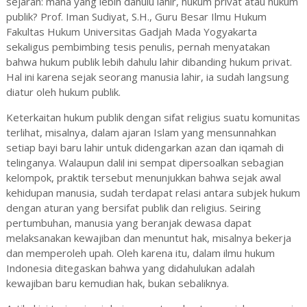
sejarah: mana yang lebih dahulu lahir, hukum privat atau hukum
publik? Prof. Iman Sudiyat, S.H., Guru Besar Ilmu Hukum
Fakultas Hukum Universitas Gadjah Mada Yogyakarta
sekaligus pembimbing tesis penulis, pernah menyatakan
bahwa hukum publik lebih dahulu lahir dibanding hukum privat.
Hal ini karena sejak seorang manusia lahir, ia sudah langsung
diatur oleh hukum publik.
Keterkaitan hukum publik dengan sifat religius suatu komunitas
terlihat, misalnya, dalam ajaran Islam yang mensunnahkan
setiap bayi baru lahir untuk didengarkan azan dan iqamah di
telinganya. Walaupun dalil ini sempat dipersoalkan sebagian
kelompok, praktik tersebut menunjukkan bahwa sejak awal
kehidupan manusia, sudah terdapat relasi antara subjek hukum
dengan aturan yang bersifat publik dan religius. Seiring
pertumbuhan, manusia yang beranjak dewasa dapat
melaksanakan kewajiban dan menuntut hak, misalnya bekerja
dan memperoleh upah. Oleh karena itu, dalam ilmu hukum
Indonesia ditegaskan bahwa yang didahulukan adalah
kewajiban baru kemudian hak, bukan sebaliknya.