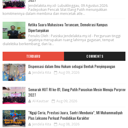
2027
Jendelakita.my.id- Lubuklinggau, 09 Agustus 2026.
Padepokan Pencak Silat Elang Putih menunjukkan
komitmennya dalam membina dan mencetak atle...
Ketika Suara Mahasiswa Terancam, Demokrasi Kampus
Dipertanyakan
Penulis Oleh : Pasiska Jendelakita.my.id - Perguruan tinggi
sejatinya merupakan ruang lahirnya gagasan, tempat
dialektika berkembang, dan la...
TERBARU
COMMENTS
Dispensasi dalam Ilmu Hukum sebagai Bentuk Penyimpangan
Jendela Kita
Aug 09, 2026
Semarak HUT RI ke-81, Elang Putih Panaskan Mesin Menuju Porprov
2027
Al-Kautsar
Aug 09, 2026
“Ngaji Ceria, Prestasi Juara, Santri Mendunia”, MI Muhammadiyah
Plus Leksono Perkuat Pendidikan Karakter
Jendela Kita
Aug 08, 2026