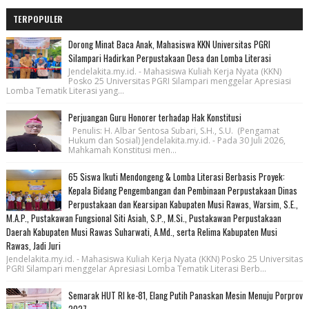
TERPOPULER
Dorong Minat Baca Anak, Mahasiswa KKN Universitas PGRI
Silampari Hadirkan Perpustakaan Desa dan Lomba Literasi
Jendelakita.my.id. - Mahasiswa Kuliah Kerja Nyata (KKN)
Posko 25 Universitas PGRI Silampari menggelar Apresiasi
Lomba Tematik Literasi yang...
Perjuangan Guru Honorer terhadap Hak Konstitusi
Penulis: H. Albar Sentosa Subari, S.H., S.U. (Pengamat
Hukum dan Sosial) Jendelakita.my.id. - Pada 30 Juli 2026,
Mahkamah Konstitusi men...
65 Siswa Ikuti Mendongeng & Lomba Literasi Berbasis Proyek:
Kepala Bidang Pengembangan dan Pembinaan Perpustakaan Dinas
Perpustakaan dan Kearsipan Kabupaten Musi Rawas, Warsim, S.E.,
M.A.P., Pustakawan Fungsional Siti Asiah, S.P., M.Si., Pustakawan Perpustakaan
Daerah Kabupaten Musi Rawas Suharwati, A.Md., serta Relima Kabupaten Musi
Rawas, Jadi Juri
Jendelakita.my.id. - Mahasiswa Kuliah Kerja Nyata (KKN) Posko 25 Universitas
PGRI Silampari menggelar Apresiasi Lomba Tematik Literasi Berb...
Semarak HUT RI ke-81, Elang Putih Panaskan Mesin Menuju Porprov