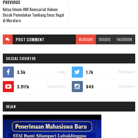
PREVIOUS
Ketua Umum HMI Komisariat Hukum
Desak Penindakan Tambang Emas Ilegal
di Muratara
POST
COMMENT
BLOGGER
DISQUS
FACEBOOK
SOCIAL COUNTER
3.5k
1.7k
Likes
Followers
3.917k
849
Subscribes
Followers
IKLAN