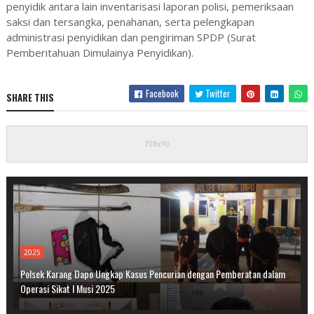
penyidik
antara
lain
inventarisasi
laporan
polisi,
pemeriksaan
saksi
dan
tersangka,
penahanan,
serta
pelengkapan
administrasi
penyidikan
dan
pengiriman
SPDP (
Surat
Pemberitahuan
Dimulainya
Penyidikan).
Facebook
Twitter
SHARE THIS
2025
Polsek Karang Dapo Ungkap Kasus Pencurian dengan Pemberatan dalam
Operasi Sikat I Musi 2025