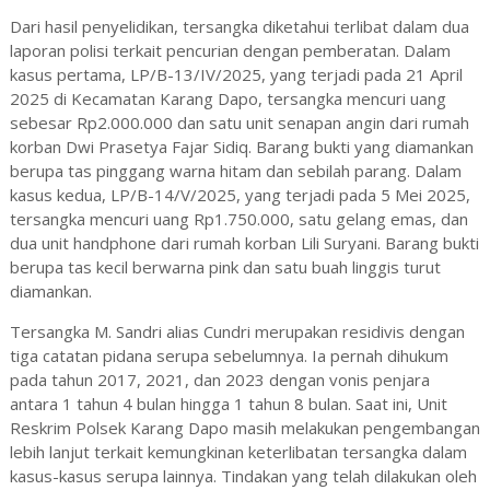
Dari
hasil
penyelidikan,
tersangka
diketahui
terlibat
dalam
dua
laporan
polisi
terkait
pencurian
dengan
pemberatan.
Dalam
kasus
pertama,
LP/
B-
13/
IV/
2025,
yang
terjadi
pada
21
April
2025
di
Kecamatan
Karang
Dapo,
tersangka
mencuri
uang
sebesar
Rp2.000.000
dan
satu
unit
senapan
angin
dari
rumah
korban
Dwi
Prasetya
Fajar
Sidiq.
Barang
bukti
yang
diamankan
berupa
tas
pinggang
warna
hitam
dan
sebilah
parang.
Dalam
kasus
kedua,
LP/
B-
14/
V/
2025,
yang
terjadi
pada
5
Mei
2025,
tersangka
mencuri
uang
Rp1.750.000,
satu
gelang
emas,
dan
dua
unit
handphone
dari
rumah
korban
Lili
Suryani.
Barang
bukti
berupa
tas
kecil
berwarna
pink
dan
satu
buah
linggis
turut
diamankan.
Tersangka
M.
Sandri
alias
Cundri
merupakan
residivis
dengan
tiga
catatan
pidana
serupa
sebelumnya.
Ia
pernah
dihukum
pada
tahun
2017,
2021,
dan
2023
dengan
vonis
penjara
antara
1
tahun
4
bulan
hingga
1
tahun
8
bulan.
Saat
ini,
Unit
Reskrim
Polsek
Karang
Dapo
masih
melakukan
pengembangan
lebih
lanjut
terkait
kemungkinan
keterlibatan
tersangka
dalam
kasus-
kasus
serupa
lainnya.
Tindakan
yang
telah
dilakukan
oleh