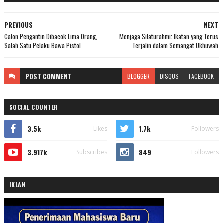
PREVIOUS
NEXT
Calon Pengantin Dibacok Lima Orang,
Menjaga Silaturahmi: Ikatan yang Terus
Salah Satu Pelaku Bawa Pistol
Terjalin dalam Semangat Ukhuwah
POST
COMMENT
BLOGGER
DISQUS
FACEBOOK
SOCIAL COUNTER
3.5k
1.7k
Likes
Followers
3.917k
849
Subscribes
Followers
IKLAN