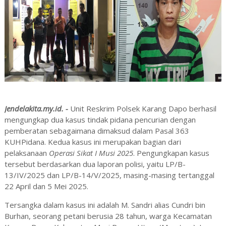
Jendelakita.my.id. -
Unit
Reskrim
Polsek
Karang
Dapo
berhasil
mengungkap
dua
kasus
tindak
pidana
pencurian
dengan
pemberatan
sebagaimana
dimaksud
dalam
Pasal
363
KUHPidana.
Kedua
kasus
ini
merupakan
bagian
dari
pelaksanaan
Operasi
Sikat
I
Musi
2025
.
Pengungkapan
kasus
tersebut
berdasarkan
dua
laporan
polisi,
yaitu
LP/
B-
13/
IV/
2025
dan
LP/
B-
14/
V/
2025,
masing-
masing
tertanggal
22
April
dan
5
Mei
2025.
Tersangka
dalam
kasus
ini
adalah
M.
Sandri
alias
Cundri
bin
Burhan,
seorang
petani
berusia
28
tahun,
warga
Kecamatan