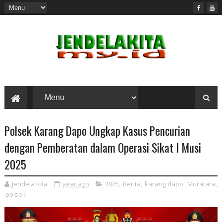
Polsek Karang Dapo Ungkap Kasus Pencurian
dengan Pemberatan dalam Operasi Sikat I Musi
2025
Jendela Kita
year ago
2025
,
Berita
,
karang dapo
,
Muratara
,
polsek