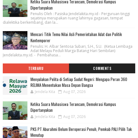
Ketika Suara Mahasiswa Terancam, Demokrasi Kampus
Dipertanyakan
Penulis Oleh : Pasiska Jendelakita.my.id - Perguruan tinggi
sejatinya merupakan ruang lahirnya gagasan, tempat
dialektika berkembang, dan la...
Mencari Titik Temu Nilai Asli Pemerintahan Adat dan Politik
Kontemporer
Penulis: H. Albar Sentosa Subari, S.H., S.U. (Ketua Lembaga
Adat Melayu Peduli Marga Batang Hari Sembilan)
Jendelakita.my.id. - Pembahasa...
TERBARU
COMMENTS
Menyalakan Pelita di Setiap Sudut Negeri: Mengapa Peran 360
RELIMA Menentukan Masa Depan Bangsa
Jendela Kita
Aug 07, 2026
Ketika Suara Mahasiswa Terancam, Demokrasi Kampus
Dipertanyakan
Jendela Kita
Aug 07, 2026
PKS PT Aburahmi Belum Beroperasi Penuh, Pemkab PALI Pilih Tak
Menutup