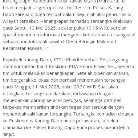
Karang
Dapo,
Kabupaten
Musi
Rawas
Utara (
Muratara).
Ia
telah
menjadi
target
operasi
Unit
Reskrim
Polsek
Karang
Dapo
karena
diduga
terlibat
dalam
sejumlah
aksi
pencurian
di
wilayah
tersebut.
Penangkapan
terhadap
tersangka
dilakukan
pada
Sabtu,
10
Mei
2025,
sekitar
pukul
10.15
WIB,
setelah
aparat
menerima
informasi
mengenai
keberadaan
tersangka
di
sebuah
pondok
lapak
sawit
di
Desa
Beringin
Makmur
I,
Kecamatan
Rawas
Ilir.
Kapolsek
Karang
Dapo,
IPTU
Khoiril
Hambali,
SH.,
langsung
memerintahkan
Kanit
Reskrim
IPDA
Henry
Erwin,
SH.,
beserta
tim
untuk
melakukan
penangkapan.
Setelah
diberikan
arahan,
tim
bergerak
ke
lokasi
dan
berhasil
menemukan
tersangka
pada
Minggu,
11
Mei
2025,
pukul
00.30
WIB.
Saat
akan
ditangkap,
tersangka
melakukan
perlawanan
dengan
menebaskan
parang
ke
arah
petugas,
sehingga
petugas
terpaksa
memberikan
tindakan
tegas
dan
terukur
dengan
menembak
kaki
kanan
tersangka.
Tersangka
kemudian
dibawa
ke
Puskesmas
Karang
Dapo
untuk
perawatan,
sebelum
diamankan
ke
Polsek
Karang
Dapo
guna
proses
hukum
lebih
lanjut.