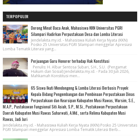
TERPOPULER
Dorong Minat Baca Anak, Mahasiswa KKN Universitas PGRI
Silampari Hadirkan Perpustakaan Desa dan Lomba Literasi
Jendelakita.my.id. - Mahasiswa Kuliah Kerja Nyata (KKN)
Posko 25 Universitas PGRI Silampari menggelar Apresiasi
Lomba Tematik Literasi yang...
Perjuangan Guru Honorer terhadap Hak Konstitusi
Penulis: H. Albar Sentosa Subari, S.H., S.U. (Pengamat
Hukum dan Sosial) Jendelakita.my.id. - Pada 30 Juli 2026,
Mahkamah Konstitusi men...
65 Siswa Ikuti Mendongeng & Lomba Literasi Berbasis Proyek:
Kepala Bidang Pengembangan dan Pembinaan Perpustakaan Dinas
Perpustakaan dan Kearsipan Kabupaten Musi Rawas, Warsim, S.E.,
M.A.P., Pustakawan Fungsional Siti Asiah, S.P., M.Si., Pustakawan Perpustakaan
Daerah Kabupaten Musi Rawas Suharwati, A.Md., serta Relima Kabupaten Musi
Rawas, Jadi Juri
Jendelakita.my.id. - Mahasiswa Kuliah Kerja Nyata (KKN) Posko 25 Universitas
PGRI Silampari menggelar Apresiasi Lomba Tematik Literasi Berb...