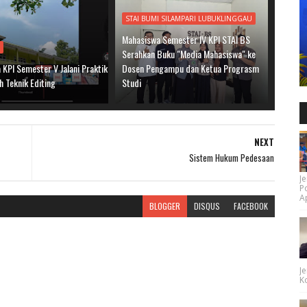
STAI BUMI SILAMPARI LUBUKLINGGAU
Mahasiswa Semester IV KPI STAI BS
K
Serahkan Buku "Media Mahasiswa" ke
KPI Semester V Jalani Praktik
Dosen Pengampu dan Ketua Prograsm
h Teknik Editing
Studi
NEXT
Sistem Hukum Pedesaan
Je
P
Ap
BLOGGER
DISQUS
FACEBOOK
Je
Ko