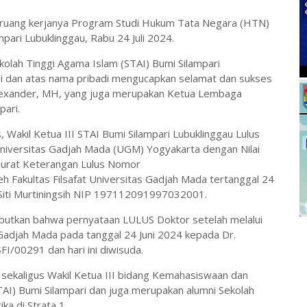
i ruang kerjanya Program Studi Hukum Tata Negara (HTN)
pari Lubuklinggau, Rabu 24 Juli 2024.
kolah Tinggi Agama Islam (STAI) Bumi Silampari
di dan atas nama pribadi mengucapkan selamat dan sukses
exander, MH, yang juga merupakan Ketua Lembaga
ari.
akil Ketua III STAI Bumi Silampari Lubuklinggau Lulus
Universitas Gadjah Mada (UGM) Yogyakarta dengan Nilai
 Surat Keterangan Lulus Nomor
 Fakultas Filsafat Universitas Gadjah Mada tertanggal 24
. Siti Murtiningsih NIP 197112091997032001.
ebutkan bahwa pernyataan LULUS Doktor setelah melalui
s Gadjah Mada pada tanggal 24 Juni 2024 kepada Dr.
00291 dan hari ini diwisuda.
sekaligus Wakil Ketua III bidang Kemahasiswaan dan
AI) Bumi Silampari dan juga merupakan alumni Sekolah
ka di Strata 1.