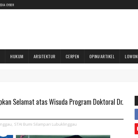
EDIA CYBER
HUKUM
ARSITEKTUR
CERPEN
OPINI/ARTIKEL
LOWON
pkan Selamat atas Wisuda Program Doktoral Dr.
inggau
,
STAI Bumi Silampari Lubuklinggau