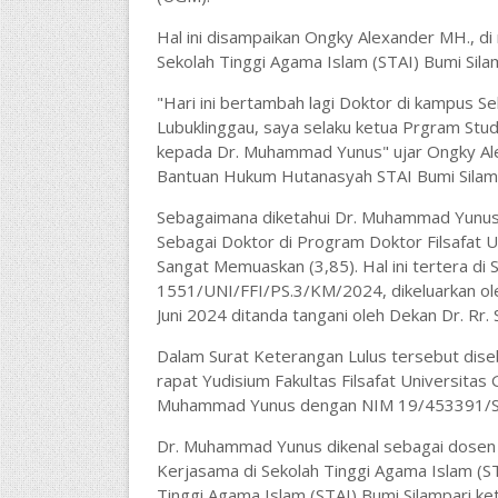
Hal ini disampaikan Ongky Alexander MH., d
Sekolah Tinggi Agama Islam (STAI) Bumi Silam
"Hari ini bertambah lagi Doktor di kampus Se
Lubuklinggau, saya selaku ketua Prgram Stu
kepada Dr. Muhammad Yunus" ujar Ongky Al
Bantuan Hukum Hutanasyah STAI Bumi Silamp
Sebagaimana diketahui Dr. Muhammad Yunus, W
Sebagai Doktor di Program Doktor Filsafat 
Sangat Memuaskan (3,85). Hal ini tertera di
1551/UNI/FFI/PS.3/KM/2024, dikeluarkan oleh
Juni 2024 ditanda tangani oleh Dekan Dr. Rr
Dalam Surat Keterangan Lulus tersebut dis
rapat Yudisium Fakultas Filsafat Universita
Muhammad Yunus dengan NIM 19/453391/SFI/
Dr. Muhammad Yunus dikenal sebagai dosen 
Kerjasama di Sekolah Tinggi Agama Islam (ST
Tinggi Agama Islam (STAI) Bumi Silampari keti