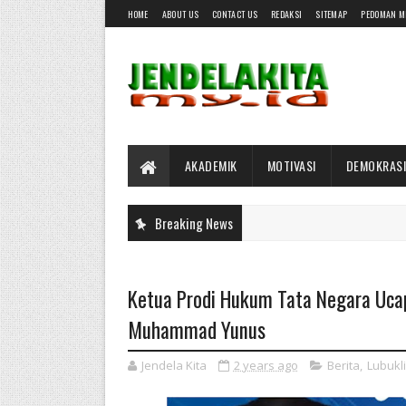
HOME
ABOUT US
CONTACT US
REDAKSI
SITEMAP
PEDOMAN M
AKADEMIK
MOTIVASI
DEMOKRASI
Breaking News
Ketua Prodi Hukum Tata Negara Uca
Muhammad Yunus
Jendela Kita
2 years ago
Berita
,
Lubukl