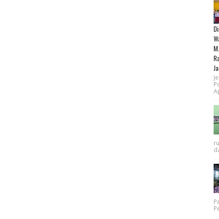
Di
Wa
M.
Ra
Ja
Je
P
Ap
r
da
P
P