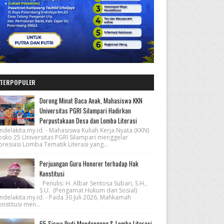
TERPOPULER
Dorong Minat Baca Anak, Mahasiswa KKN
Universitas PGRI Silampari Hadirkan
Perpustakaan Desa dan Lomba Literasi
ndelakita.my.id. - Mahasiswa Kuliah Kerja Nyata (KKN)
osko 25 Universitas PGRI Silampari menggelar
resiasi Lomba Tematik Literasi yang...
Perjuangan Guru Honorer terhadap Hak
Konstitusi
Penulis: H. Albar Sentosa Subari, S.H.,
S.U. (Pengamat Hukum dan Sosial)
ndelakita.my.id. - Pada 30 Juli 2026, Mahkamah
nstitusi men...
65 Siswa Ikuti Mendongeng & Lomba Literasi