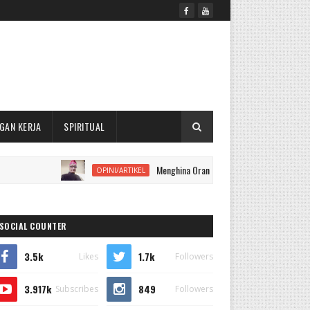
GAN KERJA
SPIRITUAL
Menghina Orang yang Sudah Meninggal, Apakah Dapa
OPINI/ARTIKEL
SOCIAL COUNTER
3.5k
1.7k
Likes
Followers
3.917k
849
Subscribes
Followers