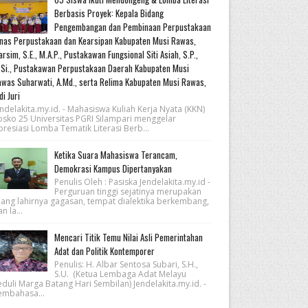
Berbasis Proyek: Kepala Bidang
Pengembangan dan Pembinaan Perpustakaan
nas Perpustakaan dan Kearsipan Kabupaten Musi Rawas,
rsim, S.E., M.A.P., Pustakawan Fungsional Siti Asiah, S.P.,
Si., Pustakawan Perpustakaan Daerah Kabupaten Musi
was Suharwati, A.Md., serta Relima Kabupaten Musi Rawas,
di Juri
ndelakita.my.id. - Mahasiswa Kuliah Kerja Nyata (KKN)
osko 25 Universitas PGRI Silampari menggelar
resiasi Lomba Tematik Literasi Berb...
Ketika Suara Mahasiswa Terancam,
Demokrasi Kampus Dipertanyakan
Penulis Oleh : Pasiska Jendelakita.my.id -
Perguruan tinggi sejatinya merupakan
uang lahirnya gagasan, tempat dialektika berkembang,
n la...
Mencari Titik Temu Nilai Asli Pemerintahan
Adat dan Politik Kontemporer
Penulis: H. Albar Sentosa Subari, S.H.,
S.U. (Ketua Lembaga Adat Melayu
eduli Marga Batang Hari Sembilan) Jendelakita.my.id. -
embahasa...