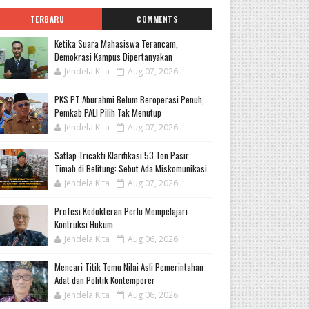
TERBARU
COMMENTS
Ketika Suara Mahasiswa Terancam,
Demokrasi Kampus Dipertanyakan
Jendela Kita
Aug 07, 2026
PKS PT Aburahmi Belum Beroperasi Penuh,
Pemkab PALI Pilih Tak Menutup
Jendela Kita
Aug 07, 2026
Satlap Tricakti Klarifikasi 53 Ton Pasir
Timah di Belitung: Sebut Ada Miskomunikasi
Jendela Kita
Aug 07, 2026
Profesi Kedokteran Perlu Mempelajari
Kontruksi Hukum
Jendela Kita
Aug 06, 2026
Mencari Titik Temu Nilai Asli Pemerintahan
Adat dan Politik Kontemporer
Jendela Kita
Aug 06, 2026