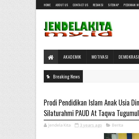
HOME
ABOUT US
CONTACT US
REDAKSI
SITEMAP
PEDOMAN M
AKADEMIK
MOTIVASI
DEMOKRASI
Breaking News
Prodi Pendidikan Islam Anak Usia Din
Silaturahmi PAUD At Taqwa Tugumu
Jendela Kita
3 years ago
Berita