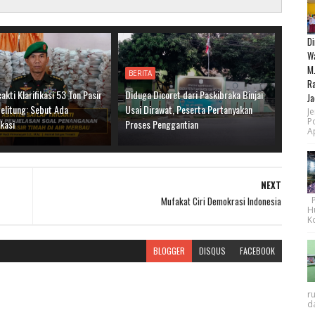
Di
Wa
M.
BERITA
Ra
cakti Klarifikasi 53 Ton Pasir
Diduga Dicoret dari Paskibraka Binjai
Ja
elitung: Sebut Ada
Usai Dirawat, Peserta Pertanyakan
Je
P
kasi
Proses Penggantian
Ap
NEXT
Mufakat Ciri Demokrasi Indonesia
Pe
H
Ko
BLOGGER
DISQUS
FACEBOOK
r
da