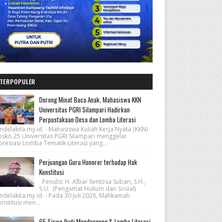
TERPOPULER
Dorong Minat Baca Anak, Mahasiswa KKN
Universitas PGRI Silampari Hadirkan
Perpustakaan Desa dan Lomba Literasi
ndelakita.my.id. - Mahasiswa Kuliah Kerja Nyata (KKN)
osko 25 Universitas PGRI Silampari menggelar
resiasi Lomba Tematik Literasi yang...
Perjuangan Guru Honorer terhadap Hak
Konstitusi
Penulis: H. Albar Sentosa Subari, S.H.,
S.U. (Pengamat Hukum dan Sosial)
ndelakita.my.id. - Pada 30 Juli 2026, Mahkamah
nstitusi men...
65 Siswa Ikuti Mendongeng & Lomba Literasi