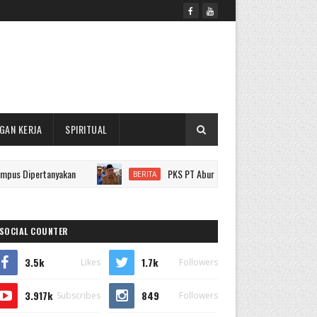
GAN KERJA
SPIRITUAL
tanyakan
PKS PT Aburahmi Belum Beroperasi Penuh, Pemkab P
BERITA
SOCIAL COUNTER
3.5k
1.7k
Likes
Followers
3.917k
849
Subscribes
Followers