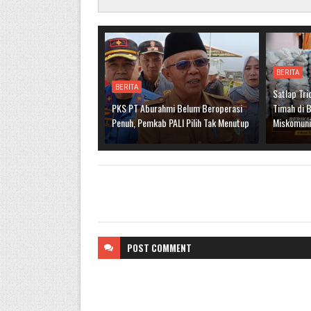
BERITA
BERITA
Satlap Tri
PKS PT Aburahmi Belum Beroperasi
Timah di B
Penuh, Pemkab PALI Pilih Tak Menutup
Miskomuni
POST
COMMENT