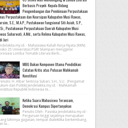
Berbasis Proyek: Kepala Bidang
Pengembangan dan Pembinaan Perpustakaan
nas Perpustakaan dan Kearsipan Kabupaten Musi Rawas,
rsim, S.E., M.A.P., Pustakawan Fungsional Siti Asiah, S.P.,
Si., Pustakawan Perpustakaan Daerah Kabupaten Musi
was Suharwati, A.Md., serta Relima Kabupaten Musi Rawas,
di Juri
ndelakita.my.id. - Mahasiswa Kuliah Kerja Nyata (KKN)
osko 25 Universitas PGRI Silampari menggelar
resiasi Lomba Tematik Literasi Berb...
MBG Bukan Komponen Utama Pendidikan:
Catatan Kritis atas Putusan Mahkamah
Konstitusi
nulis: H. Albar Sentosa Subari, S.H., S.U. (Pengamat
ukum dan Politik) Jendelakita.my.id. - Mahkamah
nstitusi Republik Indonesia te...
Ketika Suara Mahasiswa Terancam,
Demokrasi Kampus Dipertanyakan
Penulis Oleh : Pasiska Jendelakita.my.id -
Perguruan tinggi sejatinya merupakan
uang lahirnya gagasan, tempat dialektika berkembang,
n la...