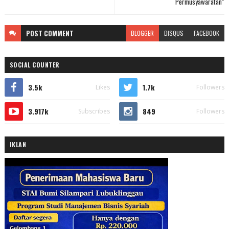
Permusyawaratan"
POST
COMMENT
BLOGGER
DISQUS
FACEBOOK
SOCIAL COUNTER
3.5k
1.7k
Likes
Followers
3.917k
849
Subscribes
Followers
IKLAN