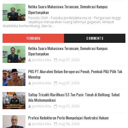
Ketika Suara Mahasiswa Terancam, Demokrasi Kampus
Dipertanyakan
Penulis Oleh : Pasiska Jendelakita.my.id - Perguruan tinggi
sejatinya merupakan ruang lahirnya gagasan, tempat
dialektika berkembang, dan la...
TERBARU
COMMENTS
Ketika Suara Mahasiswa Terancam, Demokrasi Kampus
Dipertanyakan
Jendela Kita
Aug 07, 2026
PKS PT Aburahmi Belum Beroperasi Penuh, Pemkab PALI Pilih Tak
Menutup
Jendela Kita
Aug 07, 2026
Satlap Tricakti Klarifikasi 53 Ton Pasir Timah di Belitung: Sebut
Ada Miskomunikasi
Jendela Kita
Aug 07, 2026
Profesi Kedokteran Perlu Mempelajari Kontruksi Hukum
Jendela Kita
Aug 06, 2026