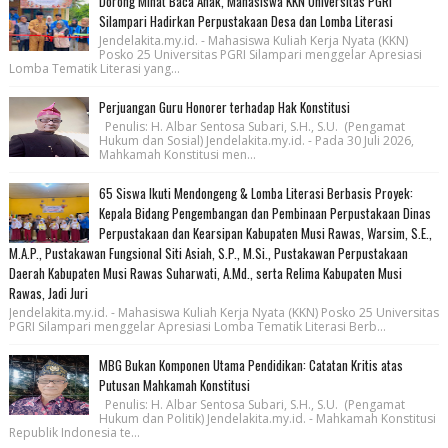
Dorong Minat Baca Anak, Mahasiswa KKN Universitas PGRI
Silampari Hadirkan Perpustakaan Desa dan Lomba Literasi
Jendelakita.my.id. - Mahasiswa Kuliah Kerja Nyata (KKN)
Posko 25 Universitas PGRI Silampari menggelar Apresiasi
Lomba Tematik Literasi yang...
Perjuangan Guru Honorer terhadap Hak Konstitusi
Penulis: H. Albar Sentosa Subari, S.H., S.U. (Pengamat
Hukum dan Sosial) Jendelakita.my.id. - Pada 30 Juli 2026,
Mahkamah Konstitusi men...
65 Siswa Ikuti Mendongeng & Lomba Literasi Berbasis Proyek:
Kepala Bidang Pengembangan dan Pembinaan Perpustakaan Dinas
Perpustakaan dan Kearsipan Kabupaten Musi Rawas, Warsim, S.E.,
M.A.P., Pustakawan Fungsional Siti Asiah, S.P., M.Si., Pustakawan Perpustakaan
Daerah Kabupaten Musi Rawas Suharwati, A.Md., serta Relima Kabupaten Musi
Rawas, Jadi Juri
Jendelakita.my.id. - Mahasiswa Kuliah Kerja Nyata (KKN) Posko 25 Universitas
PGRI Silampari menggelar Apresiasi Lomba Tematik Literasi Berb...
MBG Bukan Komponen Utama Pendidikan: Catatan Kritis atas
Putusan Mahkamah Konstitusi
Penulis: H. Albar Sentosa Subari, S.H., S.U. (Pengamat
Hukum dan Politik) Jendelakita.my.id. - Mahkamah Konstitusi
Republik Indonesia te...