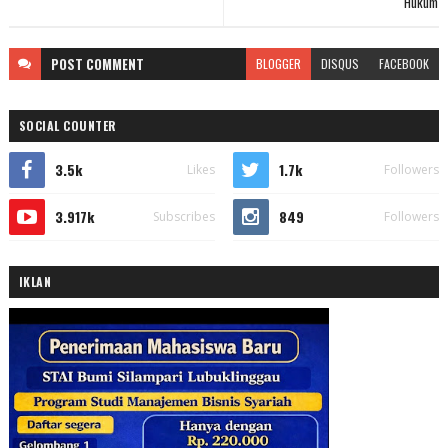
Hukum
POST
COMMENT
BLOGGER
DISQUS
FACEBOOK
SOCIAL COUNTER
3.5k
1.7k
Likes
Followers
3.917k
849
Subscribes
Followers
IKLAN