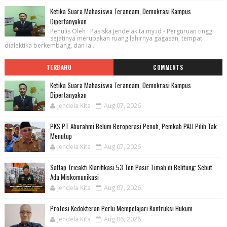
Ketika Suara Mahasiswa Terancam, Demokrasi Kampus
Dipertanyakan
Penulis Oleh : Pasiska Jendelakita.my.id - Perguruan tinggi
sejatinya merupakan ruang lahirnya gagasan, tempat
dialektika berkembang, dan la...
TERBARU
COMMENTS
Ketika Suara Mahasiswa Terancam, Demokrasi Kampus
Dipertanyakan
Jendela Kita
Aug 07, 2026
PKS PT Aburahmi Belum Beroperasi Penuh, Pemkab PALI Pilih Tak
Menutup
Jendela Kita
Aug 07, 2026
Satlap Tricakti Klarifikasi 53 Ton Pasir Timah di Belitung: Sebut
Ada Miskomunikasi
Jendela Kita
Aug 07, 2026
Profesi Kedokteran Perlu Mempelajari Kontruksi Hukum
Jendela Kita
Aug 06, 2026