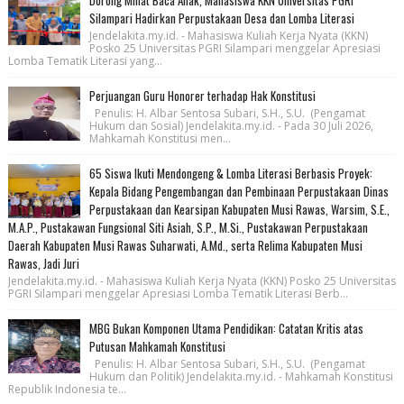
Dorong Minat Baca Anak, Mahasiswa KKN Universitas PGRI
Silampari Hadirkan Perpustakaan Desa dan Lomba Literasi
Jendelakita.my.id. - Mahasiswa Kuliah Kerja Nyata (KKN)
Posko 25 Universitas PGRI Silampari menggelar Apresiasi
Lomba Tematik Literasi yang...
Perjuangan Guru Honorer terhadap Hak Konstitusi
Penulis: H. Albar Sentosa Subari, S.H., S.U. (Pengamat
Hukum dan Sosial) Jendelakita.my.id. - Pada 30 Juli 2026,
Mahkamah Konstitusi men...
65 Siswa Ikuti Mendongeng & Lomba Literasi Berbasis Proyek:
Kepala Bidang Pengembangan dan Pembinaan Perpustakaan Dinas
Perpustakaan dan Kearsipan Kabupaten Musi Rawas, Warsim, S.E.,
M.A.P., Pustakawan Fungsional Siti Asiah, S.P., M.Si., Pustakawan Perpustakaan
Daerah Kabupaten Musi Rawas Suharwati, A.Md., serta Relima Kabupaten Musi
Rawas, Jadi Juri
Jendelakita.my.id. - Mahasiswa Kuliah Kerja Nyata (KKN) Posko 25 Universitas
PGRI Silampari menggelar Apresiasi Lomba Tematik Literasi Berb...
MBG Bukan Komponen Utama Pendidikan: Catatan Kritis atas
Putusan Mahkamah Konstitusi
Penulis: H. Albar Sentosa Subari, S.H., S.U. (Pengamat
Hukum dan Politik) Jendelakita.my.id. - Mahkamah Konstitusi
Republik Indonesia te...