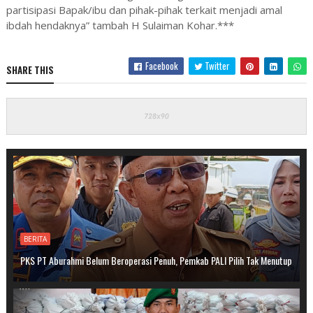
partisipasi Bapak/ibu dan pihak-pihak terkait menjadi amal
ibdah hendaknya” tambah H Sulaiman Kohar.***
Facebook
Twitter
SHARE THIS
BERITA
PKS PT Aburahmi Belum Beroperasi Penuh, Pemkab PALI Pilih Tak Menutup