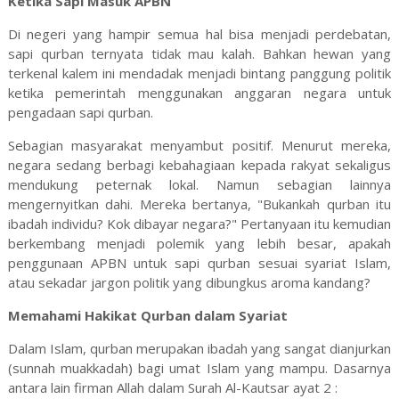
Ketika Sapi Masuk APBN
Di negeri yang hampir semua hal bisa menjadi perdebatan,
sapi qurban ternyata tidak mau kalah. Bahkan hewan yang
terkenal kalem ini mendadak menjadi bintang panggung politik
ketika pemerintah menggunakan anggaran negara untuk
pengadaan sapi qurban.
Sebagian masyarakat menyambut positif. Menurut mereka,
negara sedang berbagi kebahagiaan kepada rakyat sekaligus
mendukung peternak lokal. Namun sebagian lainnya
mengernyitkan dahi. Mereka bertanya, "Bukankah qurban itu
ibadah individu? Kok dibayar negara?" Pertanyaan itu kemudian
berkembang menjadi polemik yang lebih besar, apakah
penggunaan APBN untuk sapi qurban sesuai syariat Islam,
atau sekadar jargon politik yang dibungkus aroma kandang?
Memahami Hakikat Qurban dalam Syariat
Dalam Islam, qurban merupakan ibadah yang sangat dianjurkan
(sunnah muakkadah) bagi umat Islam yang mampu. Dasarnya
antara lain firman Allah dalam Surah Al-Kautsar ayat 2 :