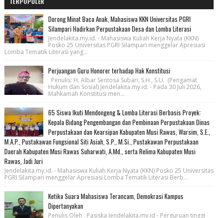
TERPOPULER
Dorong Minat Baca Anak, Mahasiswa KKN Universitas PGRI
Silampari Hadirkan Perpustakaan Desa dan Lomba Literasi
Jendelakita.my.id. - Mahasiswa Kuliah Kerja Nyata (KKN)
Posko 25 Universitas PGRI Silampari menggelar Apresiasi
Lomba Tematik Literasi yang...
Perjuangan Guru Honorer terhadap Hak Konstitusi
Penulis: H. Albar Sentosa Subari, S.H., S.U. (Pengamat
Hukum dan Sosial) Jendelakita.my.id. - Pada 30 Juli 2026,
Mahkamah Konstitusi men...
65 Siswa Ikuti Mendongeng & Lomba Literasi Berbasis Proyek:
Kepala Bidang Pengembangan dan Pembinaan Perpustakaan Dinas
Perpustakaan dan Kearsipan Kabupaten Musi Rawas, Warsim, S.E.,
M.A.P., Pustakawan Fungsional Siti Asiah, S.P., M.Si., Pustakawan Perpustakaan
Daerah Kabupaten Musi Rawas Suharwati, A.Md., serta Relima Kabupaten Musi
Rawas, Jadi Juri
Jendelakita.my.id. - Mahasiswa Kuliah Kerja Nyata (KKN) Posko 25 Universitas
PGRI Silampari menggelar Apresiasi Lomba Tematik Literasi Berb...
Ketika Suara Mahasiswa Terancam, Demokrasi Kampus
Dipertanyakan
Penulis Oleh : Pasiska Jendelakita.my.id - Perguruan tinggi