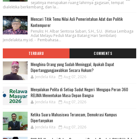
sejatinya merupakan ruang lahirnya gagasan, tempat
dialektika berkembang, dan la...
Mencari Titik Temu Nilai Asli Pemerintahan Adat dan Politik
Kontemporer
Penulis: H. Albar Sentosa Subari, S.H., S.U. (Ketua Lembaga
Adat Melayu Peduli Marga Batang Hari Sembilan)
Jendelakita.my.id. - Pembahasa...
TERBARU
COMMENTS
Menghina Orang yang Sudah Meninggal, Apakah Dapat
Dipertanggungjawabkan Secara Hukum?
Jendela Kita
Aug 07, 2026
Menyalakan Pelita di Setiap Sudut Negeri: Mengapa Peran 360
RELIMA Menentukan Masa Depan Bangsa
Jendela Kita
Aug 07, 2026
Ketika Suara Mahasiswa Terancam, Demokrasi Kampus
Dipertanyakan
Jendela Kita
Aug 07, 2026