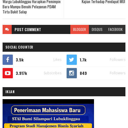
Warga Lubuklinggau Harapkan Pemimpin
Kajian Terhadap Pendapat MUI
Baru Mampu Benahi Pelayanan PDAM
Tirta Bukit Sulap
POST
COMMENT
BLOGGER
DISQUS
FACEBOOK
SOCIAL COUNTER
3.5k
1.7k
Likes
Followers
3.917k
849
Subscribes
Followers
IKLAN