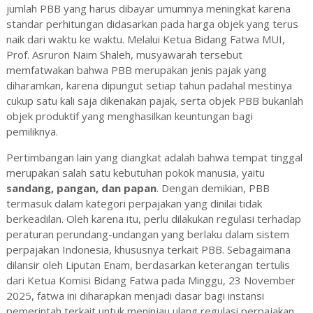
jumlah PBB yang harus dibayar umumnya meningkat karena
standar perhitungan didasarkan pada harga objek yang terus
naik dari waktu ke waktu. Melalui Ketua Bidang Fatwa MUI,
Prof. Asruron Naim Shaleh, musyawarah tersebut
memfatwakan bahwa PBB merupakan jenis pajak yang
diharamkan, karena dipungut setiap tahun padahal mestinya
cukup satu kali saja dikenakan pajak, serta objek PBB bukanlah
objek produktif yang menghasilkan keuntungan bagi
pemiliknya.
Pertimbangan lain yang diangkat adalah bahwa tempat tinggal
merupakan salah satu kebutuhan pokok manusia, yaitu
sandang, pangan, dan papan
. Dengan demikian, PBB
termasuk dalam kategori perpajakan yang dinilai tidak
berkeadilan. Oleh karena itu, perlu dilakukan regulasi terhadap
peraturan perundang-undangan yang berlaku dalam sistem
perpajakan Indonesia, khususnya terkait PBB. Sebagaimana
dilansir oleh Liputan Enam, berdasarkan keterangan tertulis
dari Ketua Komisi Bidang Fatwa pada Minggu, 23 November
2025, fatwa ini diharapkan menjadi dasar bagi instansi
pemerintah terkait untuk meninjau ulang regulasi perpajakan