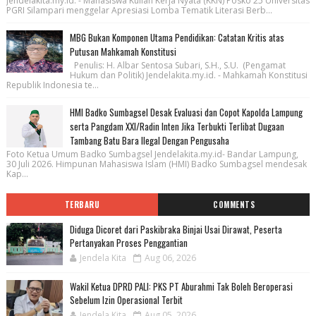
Jendelakita.my.id. - Mahasiswa Kuliah Kerja Nyata (KKN) Posko 25 Universitas
PGRI Silampari menggelar Apresiasi Lomba Tematik Literasi Berb...
MBG Bukan Komponen Utama Pendidikan: Catatan Kritis atas
Putusan Mahkamah Konstitusi
Penulis: H. Albar Sentosa Subari, S.H., S.U. (Pengamat
Hukum dan Politik) Jendelakita.my.id. - Mahkamah Konstitusi
Republik Indonesia te...
HMI Badko Sumbagsel Desak Evaluasi dan Copot Kapolda Lampung
serta Pangdam XXI/Radin Inten Jika Terbukti Terlibat Dugaan
Tambang Batu Bara Ilegal Dengan Pengusaha
Foto Ketua Umum Badko Sumbagsel Jendelakita.my.id- Bandar Lampung,
30 Juli 2026. Himpunan Mahasiswa Islam (HMI) Badko Sumbagsel mendesak
Kap...
TERBARU
COMMENTS
Diduga Dicoret dari Paskibraka Binjai Usai Dirawat, Peserta
Pertanyakan Proses Penggantian
Jendela Kita
Aug 06, 2026
Wakil Ketua DPRD PALI: PKS PT Aburahmi Tak Boleh Beroperasi
Sebelum Izin Operasional Terbit
Jendela Kita
Aug 05, 2026