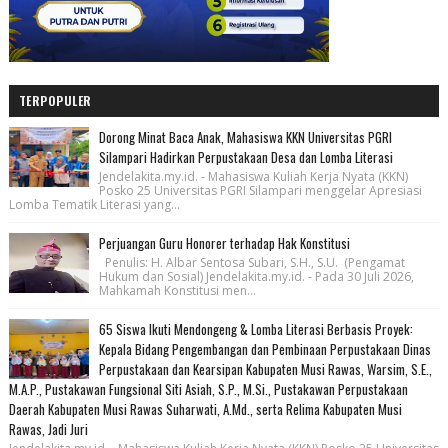
TERPOPULER
Dorong Minat Baca Anak, Mahasiswa KKN Universitas PGRI
Silampari Hadirkan Perpustakaan Desa dan Lomba Literasi
Jendelakita.my.id. - Mahasiswa Kuliah Kerja Nyata (KKN)
Posko 25 Universitas PGRI Silampari menggelar Apresiasi
Lomba Tematik Literasi yang...
Perjuangan Guru Honorer terhadap Hak Konstitusi
Penulis: H. Albar Sentosa Subari, S.H., S.U. (Pengamat
Hukum dan Sosial) Jendelakita.my.id. - Pada 30 Juli 2026,
Mahkamah Konstitusi men...
65 Siswa Ikuti Mendongeng & Lomba Literasi Berbasis Proyek:
Kepala Bidang Pengembangan dan Pembinaan Perpustakaan Dinas
Perpustakaan dan Kearsipan Kabupaten Musi Rawas, Warsim, S.E.,
M.A.P., Pustakawan Fungsional Siti Asiah, S.P., M.Si., Pustakawan Perpustakaan
Daerah Kabupaten Musi Rawas Suharwati, A.Md., serta Relima Kabupaten Musi
Rawas, Jadi Juri