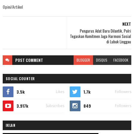
Opini/Artikel
NEXT
Pengurus Adat Baru Dilantik, Polri
Tegaskan Komitmen Jaga Harmoni Sosial
di Lubuk Linggau
POST
COMMENT
BLOGGER
DISQUS
FACEBOOK
SOCIAL COUNTER
3.5k
1.7k
Likes
Followers
3.917k
849
Subscribes
Followers
IKLAN