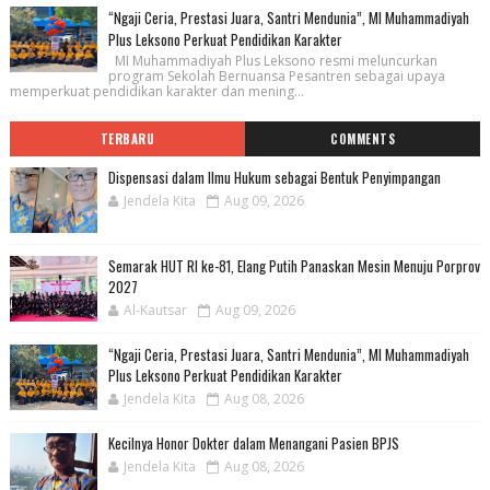
“Ngaji Ceria, Prestasi Juara, Santri Mendunia”, MI Muhammadiyah
Plus Leksono Perkuat Pendidikan Karakter
MI Muhammadiyah Plus Leksono resmi meluncurkan
program Sekolah Bernuansa Pesantren sebagai upaya
memperkuat pendidikan karakter dan mening...
TERBARU
COMMENTS
Dispensasi dalam Ilmu Hukum sebagai Bentuk Penyimpangan
Jendela Kita
Aug 09, 2026
Semarak HUT RI ke-81, Elang Putih Panaskan Mesin Menuju Porprov
2027
Al-Kautsar
Aug 09, 2026
“Ngaji Ceria, Prestasi Juara, Santri Mendunia”, MI Muhammadiyah
Plus Leksono Perkuat Pendidikan Karakter
Jendela Kita
Aug 08, 2026
Kecilnya Honor Dokter dalam Menangani Pasien BPJS
Jendela Kita
Aug 08, 2026