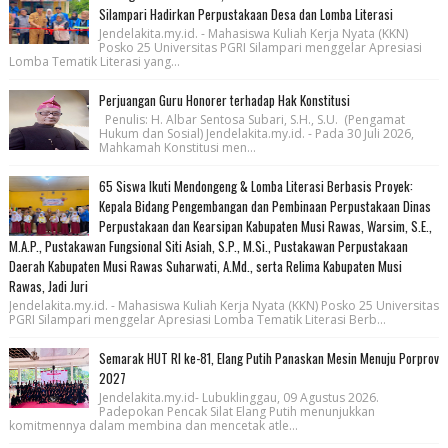
Silampari Hadirkan Perpustakaan Desa dan Lomba Literasi
Jendelakita.my.id. - Mahasiswa Kuliah Kerja Nyata (KKN)
Posko 25 Universitas PGRI Silampari menggelar Apresiasi
Lomba Tematik Literasi yang...
Perjuangan Guru Honorer terhadap Hak Konstitusi
Penulis: H. Albar Sentosa Subari, S.H., S.U. (Pengamat
Hukum dan Sosial) Jendelakita.my.id. - Pada 30 Juli 2026,
Mahkamah Konstitusi men...
65 Siswa Ikuti Mendongeng & Lomba Literasi Berbasis Proyek:
Kepala Bidang Pengembangan dan Pembinaan Perpustakaan Dinas
Perpustakaan dan Kearsipan Kabupaten Musi Rawas, Warsim, S.E.,
M.A.P., Pustakawan Fungsional Siti Asiah, S.P., M.Si., Pustakawan Perpustakaan
Daerah Kabupaten Musi Rawas Suharwati, A.Md., serta Relima Kabupaten Musi
Rawas, Jadi Juri
Jendelakita.my.id. - Mahasiswa Kuliah Kerja Nyata (KKN) Posko 25 Universitas
PGRI Silampari menggelar Apresiasi Lomba Tematik Literasi Berb...
Semarak HUT RI ke-81, Elang Putih Panaskan Mesin Menuju Porprov
2027
Jendelakita.my.id- Lubuklinggau, 09 Agustus 2026.
Padepokan Pencak Silat Elang Putih menunjukkan
komitmennya dalam membina dan mencetak atle...