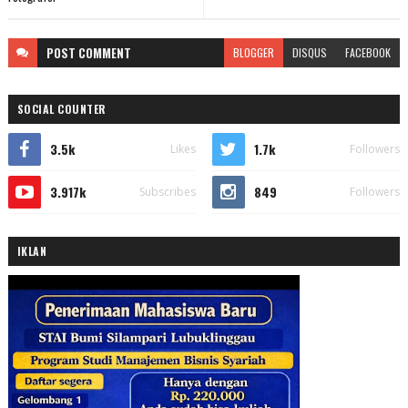
POST
COMMENT
BLOGGER
DISQUS
FACEBOOK
SOCIAL COUNTER
3.5k
1.7k
Likes
Followers
3.917k
849
Subscribes
Followers
IKLAN