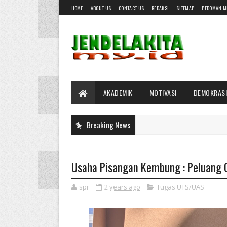
HOME
ABOUT US
CONTACT US
REDAKSI
SITEMAP
PEDOMAN M
AKADEMIK
MOTIVASI
DEMOKRASI
Breaking News
Usaha Pisangan Kembung : Peluang
spr
2 years ago
Tugas UTS/UAS