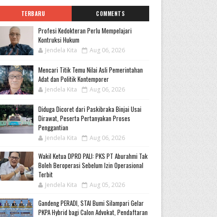
TERBARU
COMMENTS
Profesi Kedokteran Perlu Mempelajari
Kontruksi Hukum
Jendela Kita
Aug 06, 2026
Mencari Titik Temu Nilai Asli Pemerintahan
Adat dan Politik Kontemporer
Jendela Kita
Aug 06, 2026
Diduga Dicoret dari Paskibraka Binjai Usai
Dirawat, Peserta Pertanyakan Proses
Penggantian
Jendela Kita
Aug 06, 2026
Wakil Ketua DPRD PALI: PKS PT Aburahmi Tak
Boleh Beroperasi Sebelum Izin Operasional
Terbit
Jendela Kita
Aug 05, 2026
Gandeng PERADI, STAI Bumi Silampari Gelar
PKPA Hybrid bagi Calon Advokat, Pendaftaran