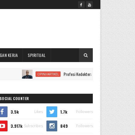
GAN KERJA
SPIRITUAL
Profesi Kedokteran Perlu Mempelajari Kontruksi Hukum
OPINI/ARTIKEL
SOCIAL COUNTER
3.5k
1.7k
Likes
Followers
3.917k
849
Subscribes
Followers