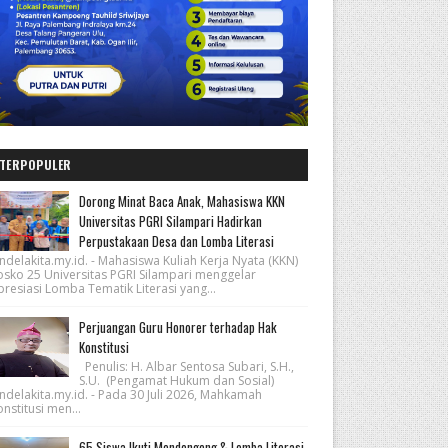
TERPOPULER
Dorong Minat Baca Anak, Mahasiswa KKN
Universitas PGRI Silampari Hadirkan
Perpustakaan Desa dan Lomba Literasi
ndelakita.my.id. - Mahasiswa Kuliah Kerja Nyata (KKN)
osko 25 Universitas PGRI Silampari menggelar
resiasi Lomba Tematik Literasi yang...
Perjuangan Guru Honorer terhadap Hak
Konstitusi
Penulis: H. Albar Sentosa Subari, S.H.,
S.U. (Pengamat Hukum dan Sosial)
ndelakita.my.id. - Pada 30 Juli 2026, Mahkamah
nstitusi men...
65 Siswa Ikuti Mendongeng & Lomba Literasi