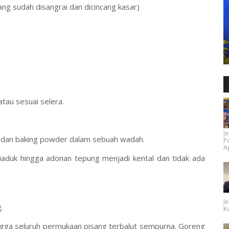
ng sudah disangrai dan dicincang kasar)
tau sesuai selera.
Je
, dan baking powder dalam sebuah wadah.
P
Ap
diaduk hingga adonan tepung menjadi kental dan tidak ada
Je
.
Ko
ngga seluruh permukaan pisang terbalut sempurna. Goreng