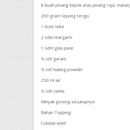
8 buah pisang kepok atau pisang raja, matang
200 gram tepung terigu
1 butir telur
2 sdm margarin
1 sdm gula pasir
½ sdt garam
½ sdt baking powder
250 ml air
½ sdt vanila
Minyak goreng secukupnya
Bahan Topping:
Cokelat leleh