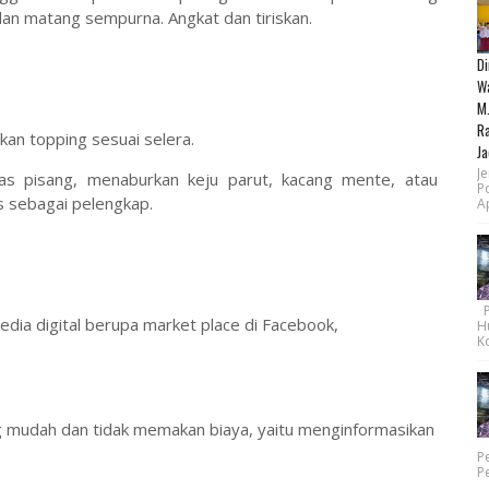
an matang sempurna. Angkat dan tiriskan.
Di
Wa
M.
Ra
kan topping sesuai selera.
Ja
Je
tas pisang, menaburkan keju parut, kacang mente, atau
P
 sebagai pelengkap.
Ap
Pe
ia digital berupa market place di Facebook,
H
Ko
g mudah dan tidak memakan biaya, yaitu menginformasikan
P
P