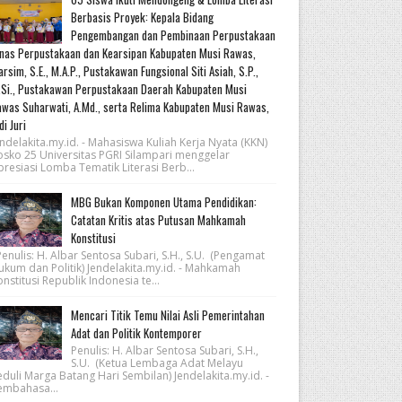
Berbasis Proyek: Kepala Bidang
Pengembangan dan Pembinaan Perpustakaan
nas Perpustakaan dan Kearsipan Kabupaten Musi Rawas,
rsim, S.E., M.A.P., Pustakawan Fungsional Siti Asiah, S.P.,
Si., Pustakawan Perpustakaan Daerah Kabupaten Musi
was Suharwati, A.Md., serta Relima Kabupaten Musi Rawas,
di Juri
ndelakita.my.id. - Mahasiswa Kuliah Kerja Nyata (KKN)
osko 25 Universitas PGRI Silampari menggelar
resiasi Lomba Tematik Literasi Berb...
MBG Bukan Komponen Utama Pendidikan:
Catatan Kritis atas Putusan Mahkamah
Konstitusi
nulis: H. Albar Sentosa Subari, S.H., S.U. (Pengamat
ukum dan Politik) Jendelakita.my.id. - Mahkamah
nstitusi Republik Indonesia te...
Mencari Titik Temu Nilai Asli Pemerintahan
Adat dan Politik Kontemporer
Penulis: H. Albar Sentosa Subari, S.H.,
S.U. (Ketua Lembaga Adat Melayu
eduli Marga Batang Hari Sembilan) Jendelakita.my.id. -
embahasa...