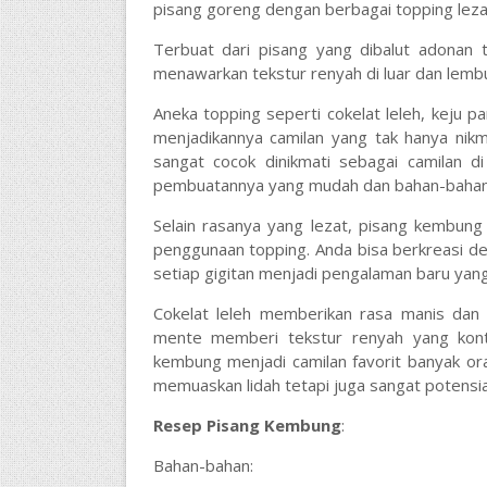
pisang goreng dengan berbagai topping lez
Terbuat dari pisang yang dibalut adonan
menawarkan tekstur renyah di luar dan lembu
Aneka topping seperti cokelat leleh, keju 
menjadikannya camilan yang tak hanya nikm
sangat cocok dinikmati sebagai camilan d
pembuatannya yang mudah dan bahan-bahan
Selain rasanya yang lezat, pisang kembung 
penggunaan topping. Anda bisa berkreasi d
setiap gigitan menjadi pengalaman baru ya
Cokelat leleh memberikan rasa manis dan
mente memberi tekstur renyah yang kontr
kembung menjadi camilan favorit banyak ora
memuaskan lidah tetapi juga sangat potensial 
Resep Pisang Kembung
:
Bahan-bahan: