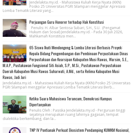
Jendelakita.my.id. - Mahasiswa Kuliah Kerja Nyata (KKN)
Posko 25 Universitas PGRI Silampari menggelar Apresiasi
Lomba Tematik Literasi yang...
Perjuangan Guru Honorer terhadap Hak Konstitusi
Penulis: H. Albar Sentosa Subari, S.H., S.U. (Pengamat
Hukum dan Sosial) Jendelakita.my.id. - Pada 30 Juli 2026,
Mahkamah Konstitusi men...
65 Siswa Ikuti Mendongeng & Lomba Literasi Berbasis Proyek:
Kepala Bidang Pengembangan dan Pembinaan Perpustakaan Dinas
Perpustakaan dan Kearsipan Kabupaten Musi Rawas, Warsim, S.E.,
M.A.P., Pustakawan Fungsional Siti Asiah, S.P., M.Si., Pustakawan Perpustakaan
Daerah Kabupaten Musi Rawas Suharwati, A.Md., serta Relima Kabupaten Musi
Rawas, Jadi Juri
Jendelakita.my.id. - Mahasiswa Kuliah Kerja Nyata (KKN) Posko 25 Universitas
PGRI Silampari menggelar Apresiasi Lomba Tematik Literasi Berb...
Ketika Suara Mahasiswa Terancam, Demokrasi Kampus
Dipertanyakan
Penulis Oleh : Pasiska Jendelakita.my.id - Perguruan tinggi
sejatinya merupakan ruang lahirnya gagasan, tempat
dialektika berkembang, dan la...
TNP IV Pontianak Perkuat Ekosistem Pendamping KUMKM Nasional,