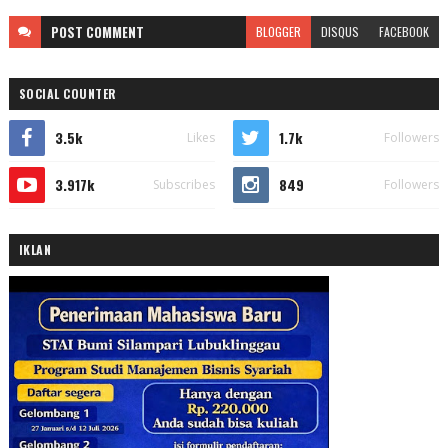
POST
COMMENT
BLOGGER
DISQUS
FACEBOOK
SOCIAL COUNTER
3.5k
1.7k
Likes
Followers
3.917k
849
Subscribes
Followers
IKLAN