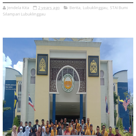
Jendela Kita
2 years ago
Berita
,
Lubuklinggau
,
STAI Bumi
Silampari Lubuklinggau