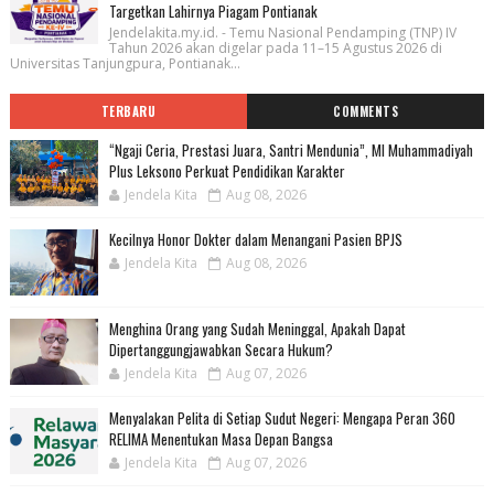
Targetkan Lahirnya Piagam Pontianak
Jendelakita.my.id. - Temu Nasional Pendamping (TNP) IV
Tahun 2026 akan digelar pada 11–15 Agustus 2026 di
Universitas Tanjungpura, Pontianak...
TERBARU
COMMENTS
“Ngaji Ceria, Prestasi Juara, Santri Mendunia”, MI Muhammadiyah
Plus Leksono Perkuat Pendidikan Karakter
Jendela Kita
Aug 08, 2026
Kecilnya Honor Dokter dalam Menangani Pasien BPJS
Jendela Kita
Aug 08, 2026
Menghina Orang yang Sudah Meninggal, Apakah Dapat
Dipertanggungjawabkan Secara Hukum?
Jendela Kita
Aug 07, 2026
Menyalakan Pelita di Setiap Sudut Negeri: Mengapa Peran 360
RELIMA Menentukan Masa Depan Bangsa
Jendela Kita
Aug 07, 2026