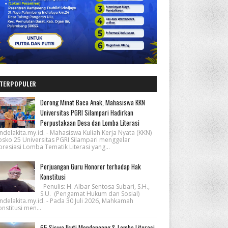
TERPOPULER
Dorong Minat Baca Anak, Mahasiswa KKN
Universitas PGRI Silampari Hadirkan
Perpustakaan Desa dan Lomba Literasi
ndelakita.my.id. - Mahasiswa Kuliah Kerja Nyata (KKN)
osko 25 Universitas PGRI Silampari menggelar
resiasi Lomba Tematik Literasi yang...
Perjuangan Guru Honorer terhadap Hak
Konstitusi
Penulis: H. Albar Sentosa Subari, S.H.,
S.U. (Pengamat Hukum dan Sosial)
ndelakita.my.id. - Pada 30 Juli 2026, Mahkamah
nstitusi men...
65 Siswa Ikuti Mendongeng & Lomba Literasi