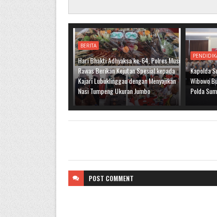
BERITA
PENDIDIK
Hari Bhakti Adhyaksa ke-64, Polres Musi
Rawas Berikan Kejutan Spesial kepada
Kapolda S
Kajari Lubuklinggau dengan Menyajikan
Wibowo Bu
Nasi Tumpeng Ukuran Jumbo
Polda Sum
POST
COMMENT