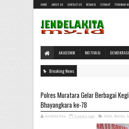
HOME
ABOUT US
CONTACT US
REDAKSI
SITEMAP
PEDOMAN M
AKADEMIK
MOTIVASI
DEMOKRASI
Breaking News
Polres Muratara Gelar Berbagai Ke
Bhayangkara ke-78
Jendela Kita
2 years ago
Adat
,
Berita
,
M