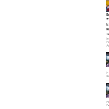
Di
Wa
M.
Ra
Ja
Je
P
Ap
Pe
H
Ko
P
P