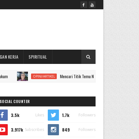
GAN KERJA
SPIRITUAL
Mencari Titik Temu Nilai Asli Pemerintahan Adat dan Politik
OPINI/ARTIKEL
SOCIAL COUNTER
3.5k
1.7k
Likes
Followers
3.917k
849
Subscribes
Followers