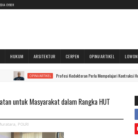
EDIA CYBER
HUKUM
ARSITEKTUR
CERPEN
OPINI/ARTIKEL
LOWON
Profesi Kedokteran Perlu Mempelajari Kontruksi Hukum
OPINI/ARTIKEL
giatan untuk Masyarakat dalam Rangka HUT
uratara
,
POLRI