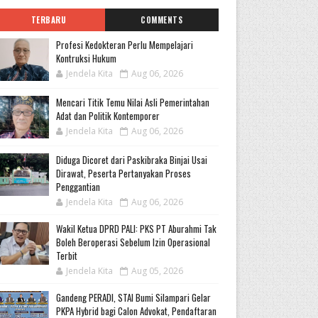
TERBARU
COMMENTS
Profesi Kedokteran Perlu Mempelajari
Kontruksi Hukum
Jendela Kita
Aug 06, 2026
Mencari Titik Temu Nilai Asli Pemerintahan
Adat dan Politik Kontemporer
Jendela Kita
Aug 06, 2026
Diduga Dicoret dari Paskibraka Binjai Usai
Dirawat, Peserta Pertanyakan Proses
Penggantian
Jendela Kita
Aug 06, 2026
Wakil Ketua DPRD PALI: PKS PT Aburahmi Tak
Boleh Beroperasi Sebelum Izin Operasional
Terbit
Jendela Kita
Aug 05, 2026
Gandeng PERADI, STAI Bumi Silampari Gelar
PKPA Hybrid bagi Calon Advokat, Pendaftaran