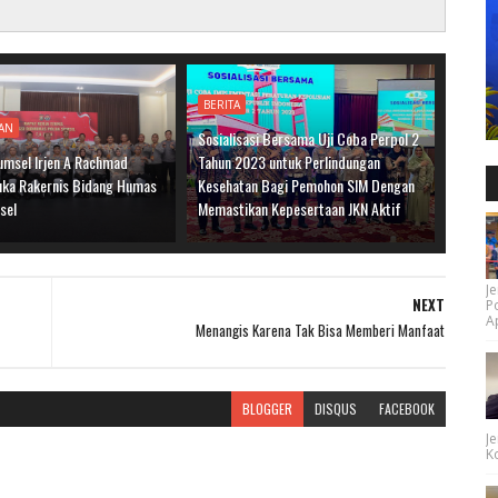
BERITA
AN
Sosialisasi Bersama Uji Coba Perpol 2
umsel Irjen A Rachmad
Tahun 2023 untuk Perlindungan
ka Rakernis Bidang Humas
Kesehatan Bagi Pemohon SIM Dengan
sel
Memastikan Kepesertaan JKN Aktif
Je
NEXT
P
Ap
Menangis Karena Tak Bisa Memberi Manfaat
BLOGGER
DISQUS
FACEBOOK
Je
Ko