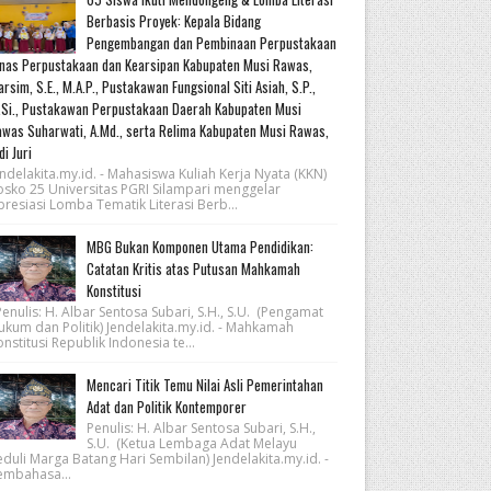
Berbasis Proyek: Kepala Bidang
Pengembangan dan Pembinaan Perpustakaan
nas Perpustakaan dan Kearsipan Kabupaten Musi Rawas,
rsim, S.E., M.A.P., Pustakawan Fungsional Siti Asiah, S.P.,
Si., Pustakawan Perpustakaan Daerah Kabupaten Musi
was Suharwati, A.Md., serta Relima Kabupaten Musi Rawas,
di Juri
ndelakita.my.id. - Mahasiswa Kuliah Kerja Nyata (KKN)
osko 25 Universitas PGRI Silampari menggelar
resiasi Lomba Tematik Literasi Berb...
MBG Bukan Komponen Utama Pendidikan:
Catatan Kritis atas Putusan Mahkamah
Konstitusi
nulis: H. Albar Sentosa Subari, S.H., S.U. (Pengamat
ukum dan Politik) Jendelakita.my.id. - Mahkamah
nstitusi Republik Indonesia te...
Mencari Titik Temu Nilai Asli Pemerintahan
Adat dan Politik Kontemporer
Penulis: H. Albar Sentosa Subari, S.H.,
S.U. (Ketua Lembaga Adat Melayu
eduli Marga Batang Hari Sembilan) Jendelakita.my.id. -
embahasa...