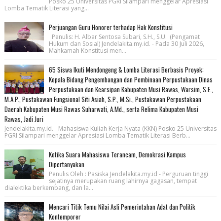
Posko 25 Universitas PGRI Silampari menggelar Apresiasi
Lomba Tematik Literasi yang...
Perjuangan Guru Honorer terhadap Hak Konstitusi
Penulis: H. Albar Sentosa Subari, S.H., S.U. (Pengamat
Hukum dan Sosial) Jendelakita.my.id. - Pada 30 Juli 2026,
Mahkamah Konstitusi men...
65 Siswa Ikuti Mendongeng & Lomba Literasi Berbasis Proyek:
Kepala Bidang Pengembangan dan Pembinaan Perpustakaan Dinas
Perpustakaan dan Kearsipan Kabupaten Musi Rawas, Warsim, S.E.,
M.A.P., Pustakawan Fungsional Siti Asiah, S.P., M.Si., Pustakawan Perpustakaan
Daerah Kabupaten Musi Rawas Suharwati, A.Md., serta Relima Kabupaten Musi
Rawas, Jadi Juri
Jendelakita.my.id. - Mahasiswa Kuliah Kerja Nyata (KKN) Posko 25 Universitas
PGRI Silampari menggelar Apresiasi Lomba Tematik Literasi Berb...
Ketika Suara Mahasiswa Terancam, Demokrasi Kampus
Dipertanyakan
Penulis Oleh : Pasiska Jendelakita.my.id - Perguruan tinggi
sejatinya merupakan ruang lahirnya gagasan, tempat
dialektika berkembang, dan la...
Mencari Titik Temu Nilai Asli Pemerintahan Adat dan Politik
Kontemporer