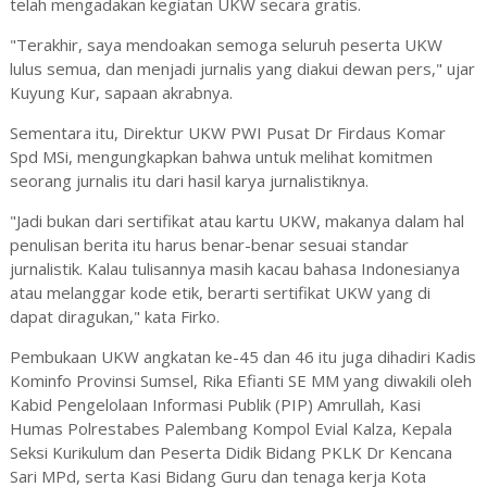
telah mengadakan kegiatan UKW secara gratis.
"Terakhir, saya mendoakan semoga seluruh peserta UKW
lulus semua, dan menjadi jurnalis yang diakui dewan pers," ujar
Kuyung Kur, sapaan akrabnya.
Sementara itu, Direktur UKW PWI Pusat Dr Firdaus Komar
Spd MSi, mengungkapkan bahwa untuk melihat komitmen
seorang jurnalis itu dari hasil karya jurnalistiknya.
"Jadi bukan dari sertifikat atau kartu UKW, makanya dalam hal
penulisan berita itu harus benar-benar sesuai standar
jurnalistik. Kalau tulisannya masih kacau bahasa Indonesianya
atau melanggar kode etik, berarti sertifikat UKW yang di
dapat diragukan," kata Firko.
Pembukaan UKW angkatan ke-45 dan 46 itu juga dihadiri Kadis
Kominfo Provinsi Sumsel, Rika Efianti SE MM yang diwakili oleh
Kabid Pengelolaan Informasi Publik (PIP) Amrullah, Kasi
Humas Polrestabes Palembang Kompol Evial Kalza, Kepala
Seksi Kurikulum dan Peserta Didik Bidang PKLK Dr Kencana
Sari MPd, serta Kasi Bidang Guru dan tenaga kerja Kota