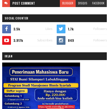
POST
COMMENT
BLOGGER
DISQUS
FACEBOOK
SOCIAL COUNTER
3.5k
1.7k
Likes
Followers
3.917k
849
Subscribes
Followers
IKLAN