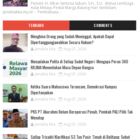
Penulis: H. Albar Sentosa Subari, S.H., S.U. (Ketua Lembaga
Adat Melayu Peduli Marga Batang Hari Sembilan)
Jendelakita.my.id. - Pembahasa...
TERBARU
COMMENTS
Menghina Orang yang Sudah Meninggal, Apakah Dapat
Dipertanggungjawabkan Secara Hukum?
Jendela Kita
Aug 07, 2026
Menyalakan Pelita di Setiap Sudut Negeri: Mengapa Peran 360
RELIMA Menentukan Masa Depan Bangsa
Jendela Kita
Aug 07, 2026
Ketika Suara Mahasiswa Terancam, Demokrasi Kampus
Dipertanyakan
Jendela Kita
Aug 07, 2026
PKS PT Aburahmi Belum Beroperasi Penuh, Pemkab PALI Pilih Tak
Menutup
Jendela Kita
Aug 07, 2026
Satlap Tricakti Klarifikasi 53 Ton Pasir Timah di Belitung: Sebut