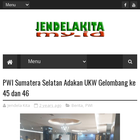
PWI Sumatera Selatan Adakan UKW Gelombang ke
45 dan 46
Jendela Kita
2 years ago
Berita
,
PWI