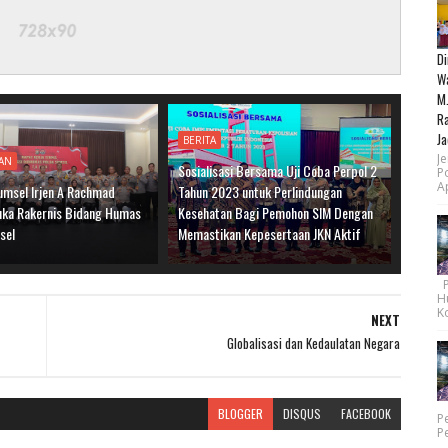
Di
Wa
M.
Ra
Ja
BERITA
Je
AN
Sosialisasi Bersama Uji Coba Perpol 2
P
Ap
umsel Irjen A Rachmad
Tahun 2023 untuk Perlindungan
ka Rakernis Bidang Humas
Kesehatan Bagi Pemohon SIM Dengan
sel
Memastikan Kepesertaan JKN Aktif
Pe
H
Ko
NEXT
Globalisasi dan Kedaulatan Negara
BLOGGER
DISQUS
FACEBOOK
P
P