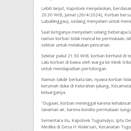
Lebih lanjut, Kapolsek menjelaskan, berdasar
20.30 WIB, Jumat (26/4/2024), Korban bers
Lubuklinggau), sedang menyelam untuk menem
Saat ketiganya menyelam selang beberapa la
namun korban tidak muncul ke permukaan, la
sekitar untuk melakukan pencarian.
Sekitar pukul 21.50 WIB, korban berhasil di 
Lalu korban di bawa oleh warga ke Klinik Sr
untuk mendapatkan pertolongan.
Namun takdir berkata lain, nyawa korban tidak
kerumah duka di Kelurahan Jukung, Kecamatan
keluarganya.
"Dugaan, korban meninggal karena kehabisan 
tanaman air, karena kondisi permukaan sunga
Sementara itu, Kapolsek Tugumulyo, Iptu Ded
Medika di Desa H Wukirsari, Kecanatan Tugu