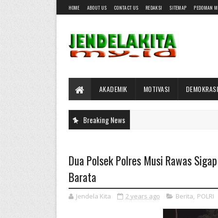
HOME
ABOUT US
CONTACT US
REDAKSI
SITEMAP
PEDOMAN M
AKADEMIK
MOTIVASI
DEMOKRASI
Breaking News
Dua Polsek Polres Musi Rawas Sigap
Barata
Jendela Kita
2 years ago
Berita
,
POLRI