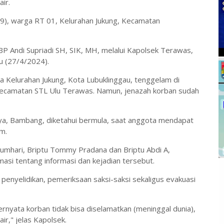
ir.
29), warga RT 01, Kelurahan Jukung, Kecamatan
P Andi Supriadi SH, SIK, MH, melalui Kapolsek Terawas,
tu (27/4/2024).
Kelurahan Jukung, Kota Lubuklinggau, tenggelam di
 Kecamatan STL Ulu Terawas. Namun, jenazah korban sudah
a, Bambang, diketahui bermula, saat anggota mendapat
m.
 Jumhari, Briptu Tommy Pradana dan Briptu Abdi A,
asi tentang informasi dan kejadian tersebut.
 penyelidikan, pemeriksaan saksi-saksi sekaligus evakuasi
.
rnyata korban tidak bisa diselamatkan (meninggal dunia),
ir," jelas Kapolsek.