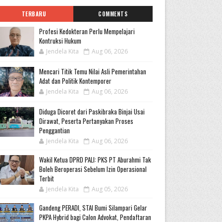
TERBARU
COMMENTS
Profesi Kedokteran Perlu Mempelajari
Kontruksi Hukum
Jendela Kita
Aug 06, 2026
Mencari Titik Temu Nilai Asli Pemerintahan
Adat dan Politik Kontemporer
Jendela Kita
Aug 06, 2026
Diduga Dicoret dari Paskibraka Binjai Usai
Dirawat, Peserta Pertanyakan Proses
Penggantian
Jendela Kita
Aug 06, 2026
Wakil Ketua DPRD PALI: PKS PT Aburahmi Tak
Boleh Beroperasi Sebelum Izin Operasional
Terbit
Jendela Kita
Aug 05, 2026
Gandeng PERADI, STAI Bumi Silampari Gelar
PKPA Hybrid bagi Calon Advokat, Pendaftaran