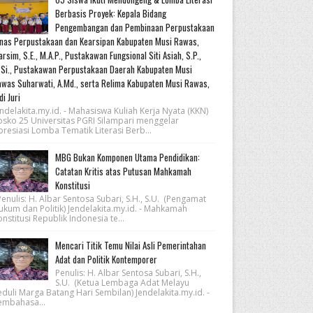
Berbasis Proyek: Kepala Bidang
Pengembangan dan Pembinaan Perpustakaan
nas Perpustakaan dan Kearsipan Kabupaten Musi Rawas,
rsim, S.E., M.A.P., Pustakawan Fungsional Siti Asiah, S.P.,
Si., Pustakawan Perpustakaan Daerah Kabupaten Musi
was Suharwati, A.Md., serta Relima Kabupaten Musi Rawas,
di Juri
ndelakita.my.id. - Mahasiswa Kuliah Kerja Nyata (KKN)
osko 25 Universitas PGRI Silampari menggelar
resiasi Lomba Tematik Literasi Berb...
MBG Bukan Komponen Utama Pendidikan:
Catatan Kritis atas Putusan Mahkamah
Konstitusi
nulis: H. Albar Sentosa Subari, S.H., S.U. (Pengamat
ukum dan Politik) Jendelakita.my.id. - Mahkamah
nstitusi Republik Indonesia te...
Mencari Titik Temu Nilai Asli Pemerintahan
Adat dan Politik Kontemporer
Penulis: H. Albar Sentosa Subari, S.H.,
S.U. (Ketua Lembaga Adat Melayu
eduli Marga Batang Hari Sembilan) Jendelakita.my.id. -
embahasa...