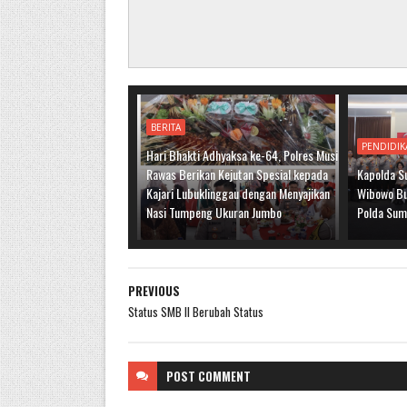
BERITA
PENDIDIK
Hari Bhakti Adhyaksa ke-64, Polres Musi
Rawas Berikan Kejutan Spesial kepada
Kapolda S
Kajari Lubuklinggau dengan Menyajikan
Wibowo Bu
Nasi Tumpeng Ukuran Jumbo
Polda Sum
PREVIOUS
Status SMB II Berubah Status
POST
COMMENT