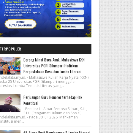
TERPOPULER
Dorong Minat Baca Anak, Mahasiswa KKN
Universitas PGRI Silampari Hadirkan
Perpustakaan Desa dan Lomba Literasi
ndelakita.my.id. - Mahasiswa Kuliah Kerja Nyata (KKN)
osko 25 Universitas PGRI Silampari menggelar
resiasi Lomba Tematik Literasi yang...
Perjuangan Guru Honorer terhadap Hak
Konstitusi
Penulis: H. Albar Sentosa Subari, S.H.,
S.U. (Pengamat Hukum dan Sosial)
ndelakita.my.id. - Pada 30 Juli 2026, Mahkamah
nstitusi men...
65 Siswa Ikuti Mendongeng & Lomba Literasi