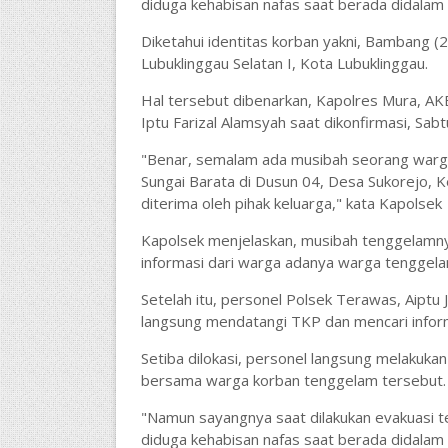
diduga kehabisan nafas saat berada didalam a
Diketahui identitas korban yakni, Bambang (
Lubuklinggau Selatan I, Kota Lubuklinggau.
Hal tersebut dibenarkan, Kapolres Mura, AKB
Iptu Farizal Alamsyah saat dikonfirmasi, Sab
"Benar, semalam ada musibah seorang warga 
Sungai Barata di Dusun 04, Desa Sukorejo,
diterima oleh pihak keluarga," kata Kapolsek
Kapolsek menjelaskan, musibah tenggelamny
informasi dari warga adanya warga tenggela
Setelah itu, personel Polsek Terawas, Aiptu
langsung mendatangi TKP dan mencari inform
Setiba dilokasi, personel langsung melakukan
bersama warga korban tenggelam tersebut
"Namun sayangnya saat dilakukan evakuasi te
diduga kehabisan nafas saat berada didalam a