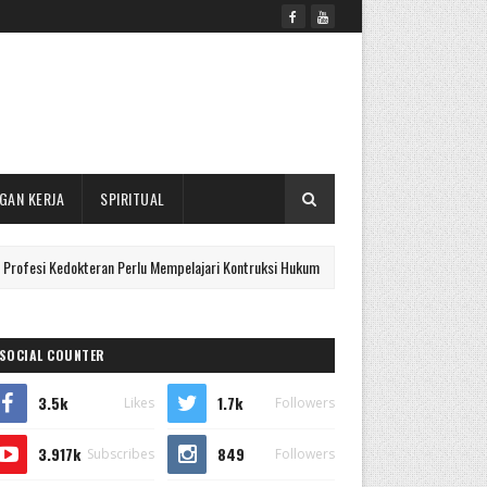
GAN KERJA
SPIRITUAL
dokteran Perlu Mempelajari Kontruksi Hukum
Mencari 
OPINI/ARTIKEL
SOCIAL COUNTER
3.5k
1.7k
Likes
Followers
3.917k
849
Subscribes
Followers