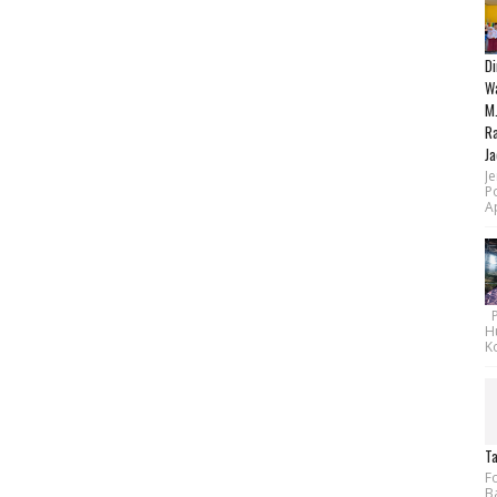
Di
Wa
M.
Ra
Ja
Je
P
Ap
Pe
H
Ko
Ta
F
B