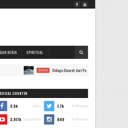
GAN KERJA
SPIRITUAL
Diduga Dicoret dari Paskibraka Binjai Usai Dirawat, Peserta
BERITA
SOCIAL COUNTER
3.5k
1.7k
Likes
Followers
3.917k
849
Subscribes
Followers