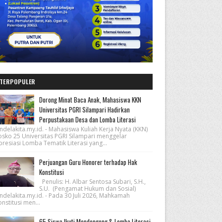
TERPOPULER
Dorong Minat Baca Anak, Mahasiswa KKN
Universitas PGRI Silampari Hadirkan
Perpustakaan Desa dan Lomba Literasi
ndelakita.my.id. - Mahasiswa Kuliah Kerja Nyata (KKN)
osko 25 Universitas PGRI Silampari menggelar
resiasi Lomba Tematik Literasi yang...
Perjuangan Guru Honorer terhadap Hak
Konstitusi
Penulis: H. Albar Sentosa Subari, S.H.,
S.U. (Pengamat Hukum dan Sosial)
ndelakita.my.id. - Pada 30 Juli 2026, Mahkamah
nstitusi men...
65 Siswa Ikuti Mendongeng & Lomba Literasi