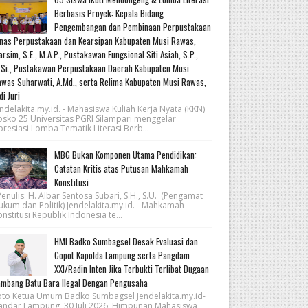
Berbasis Proyek: Kepala Bidang
Pengembangan dan Pembinaan Perpustakaan
nas Perpustakaan dan Kearsipan Kabupaten Musi Rawas,
rsim, S.E., M.A.P., Pustakawan Fungsional Siti Asiah, S.P.,
Si., Pustakawan Perpustakaan Daerah Kabupaten Musi
was Suharwati, A.Md., serta Relima Kabupaten Musi Rawas,
di Juri
ndelakita.my.id. - Mahasiswa Kuliah Kerja Nyata (KKN)
osko 25 Universitas PGRI Silampari menggelar
resiasi Lomba Tematik Literasi Berb...
MBG Bukan Komponen Utama Pendidikan:
Catatan Kritis atas Putusan Mahkamah
Konstitusi
nulis: H. Albar Sentosa Subari, S.H., S.U. (Pengamat
ukum dan Politik) Jendelakita.my.id. - Mahkamah
nstitusi Republik Indonesia te...
HMI Badko Sumbagsel Desak Evaluasi dan
Copot Kapolda Lampung serta Pangdam
XXI/Radin Inten Jika Terbukti Terlibat Dugaan
mbang Batu Bara Ilegal Dengan Pengusaha
oto Ketua Umum Badko Sumbagsel Jendelakita.my.id-
andar Lampung, 30 Juli 2026. Himpunan Mahasiswa