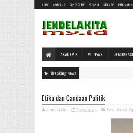
HOME
ABOUT US
CONTACT US
REDAKSI
SITEMAP
PEDOMAN M
AKADEMIK
MOTIVASI
DEMOKRASI
Breaking News
Etika dan Candaan Politik
Jendela Kita
3 years ago
Demokrasi
,
Op