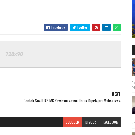
Facebook
Twitter
Je
P
Ap
NEXT
Contoh Soal UAS MK Kewirausahaan Untuk Dipelajari Mahasiswa
Je
BLOGGER
DISQUS
FACEBOOK
Ko