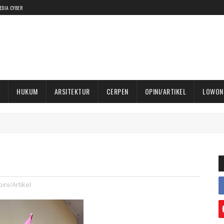
EDIA CYBER
HUKUM
ARSITEKTUR
CERPEN
OPINI/ARTIKEL
LOWON
ini/Artikel