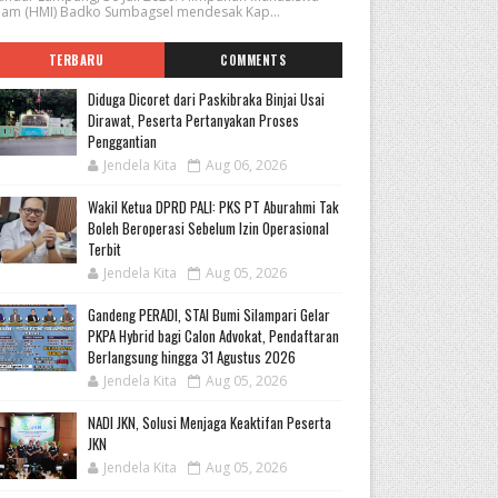
slam (HMI) Badko Sumbagsel mendesak Kap...
TERBARU
COMMENTS
Diduga Dicoret dari Paskibraka Binjai Usai
Dirawat, Peserta Pertanyakan Proses
Penggantian
Jendela Kita
Aug 06, 2026
Wakil Ketua DPRD PALI: PKS PT Aburahmi Tak
Boleh Beroperasi Sebelum Izin Operasional
Terbit
Jendela Kita
Aug 05, 2026
Gandeng PERADI, STAI Bumi Silampari Gelar
PKPA Hybrid bagi Calon Advokat, Pendaftaran
Berlangsung hingga 31 Agustus 2026
Jendela Kita
Aug 05, 2026
NADI JKN, Solusi Menjaga Keaktifan Peserta
JKN
Jendela Kita
Aug 05, 2026