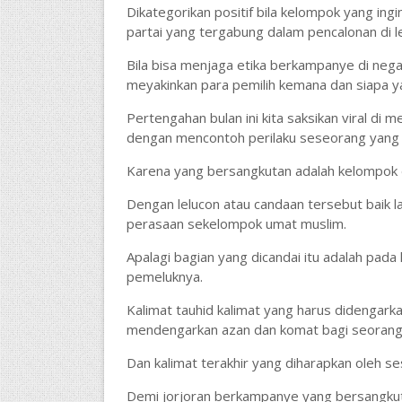
Dikategorikan positif bila kelompok yang ing
partai yang tergabung dalam pencalonan di l
Bila bisa menjaga etika berkampanye di negar
meyakinkan para pemilih kemana dan siapa yan
Pertengahan bulan ini kita saksikan viral di 
dengan mencontoh perilaku seseorang yang 
Karena yang bersangkutan adalah kelompok da
Dengan lelucon atau candaan tersebut baik 
perasaan sekelompok umat muslim.
Apalagi bagian yang dicandai itu adalah pada
pemeluknya.
Kalimat tauhid kalimat yang harus didengark
mendengarkan azan dan komat bagi seorang b
Dan kalimat terakhir yang diharapkan oleh s
Demi jorjoran berkampanye yang bersangku