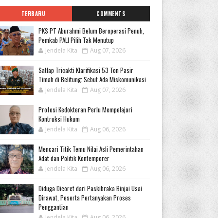
TERBARU
COMMENTS
PKS PT Aburahmi Belum Beroperasi Penuh,
Pemkab PALI Pilih Tak Menutup
Jendela Kita
Aug 07, 2026
Satlap Tricakti Klarifikasi 53 Ton Pasir
Timah di Belitung: Sebut Ada Miskomunikasi
Jendela Kita
Aug 07, 2026
Profesi Kedokteran Perlu Mempelajari
Kontruksi Hukum
Jendela Kita
Aug 06, 2026
Mencari Titik Temu Nilai Asli Pemerintahan
Adat dan Politik Kontemporer
Jendela Kita
Aug 06, 2026
Diduga Dicoret dari Paskibraka Binjai Usai
Dirawat, Peserta Pertanyakan Proses
Penggantian
Jendela Kita
Aug 06, 2026