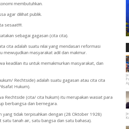
konomi membutuhkan.
 agar dilihat publik.
 sesaat!!!!.
takan sebagai gagasan (cita cita).
ta cita adalah suatu nilai yang mendasari reformasi
aitu mewujudkan masyarakat adil dan makmur.
wa keadilan itu untuk memakmurkan masyarakat, dan
Je
P
hukum/ Rechtside) adalah suatu gagasan atau cita cita
Ap
ilsafat Hukum).
 Rechtside (cita/ cita hukum) itu merupakan wasiat para
idup berbangsa dan bernegara.
an yang tidak terpisahkan dengan (28 Oktober 1928)
Je
Ko
satu tanah air, satu bangsa dan satu bahasa).