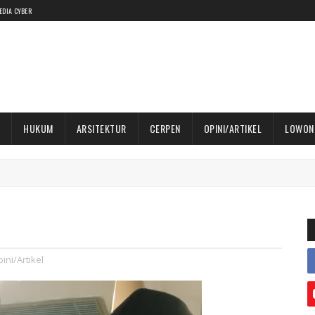
EDIA CYBER
HUKUM
ARSITEKTUR
CERPEN
OPINI/ARTIKEL
LOWON
ini/Artikel