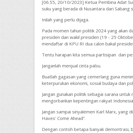
[06.55, 20/10/2023] Ketua Pembina Adat Su
suku yang berada di Nusantara dari Sabang 
Inilah yang perlu dijaga.
Pada momen tahun politik 2024 yang akan d
presiden dan wakil presiden (19 - 25 Oktob
mendaftar di KPU RI dua calon bakal preside
Tentu harapan kita semua partisipan
dan pes
Janganlah menjual cinta palsu.
Buatlah gagasan yang cemerlang guna mening
keterpurukan ekonomi, sosial budaya dan poli
Jangan gunakan politik sebagai sarana untuk
mengorbankan kepentingan rakyat Indonesia
Jangan sampai sinyalemen Karl Marx, yang di
Haves' Come Ahead”.
Dengan contoh betapa banyak demontrasi, b