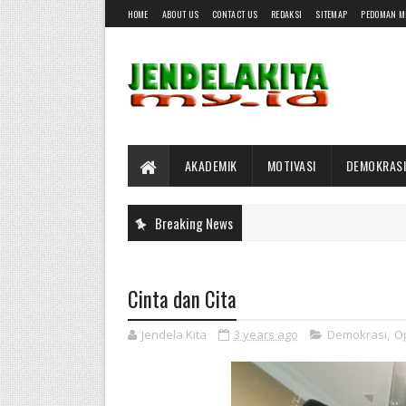
HOME
ABOUT US
CONTACT US
REDAKSI
SITEMAP
PEDOMAN M
AKADEMIK
MOTIVASI
DEMOKRASI
Breaking News
Cinta dan Cita
Jendela Kita
3 years ago
Demokrasi
,
Op