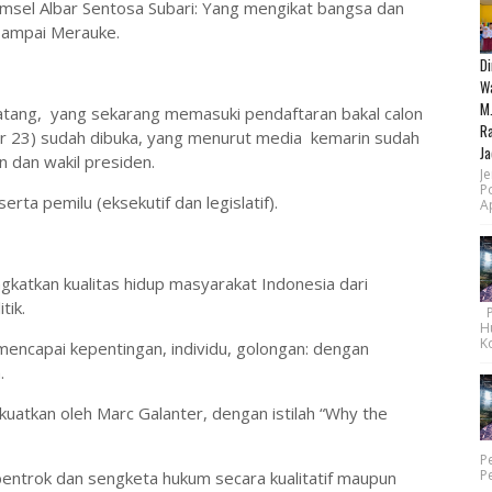
msel Albar Sentosa Subari: Yang mengikat bangsa dan
sampai Merauke.
Di
Wa
M.
atang,
yang sekarang memasuki pendaftaran bakal calon
Ra
er 23) sudah dibuka, yang menurut media
kemarin sudah
Ja
n dan wakil presiden.
Je
P
erta pemilu (eksekutif dan legislatif).
Ap
katkan kualitas hidup masyarakat Indonesia dari
tik.
Pe
H
Ko
 mencapai kepentingan, individu, golongan: dengan
.
kuatkan oleh Marc Galanter, dengan istilah “Why the
P
P
entrok dan sengketa hukum secara kualitatif maupun