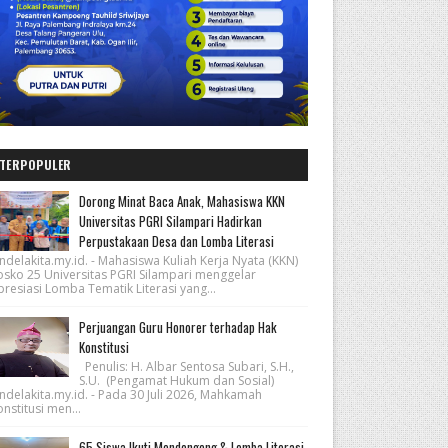
TERPOPULER
Dorong Minat Baca Anak, Mahasiswa KKN
Universitas PGRI Silampari Hadirkan
Perpustakaan Desa dan Lomba Literasi
ndelakita.my.id. - Mahasiswa Kuliah Kerja Nyata (KKN)
osko 25 Universitas PGRI Silampari menggelar
resiasi Lomba Tematik Literasi yang...
Perjuangan Guru Honorer terhadap Hak
Konstitusi
Penulis: H. Albar Sentosa Subari, S.H.,
S.U. (Pengamat Hukum dan Sosial)
ndelakita.my.id. - Pada 30 Juli 2026, Mahkamah
nstitusi men...
65 Siswa Ikuti Mendongeng & Lomba Literasi