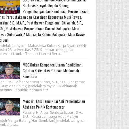
Berbasis Proyek: Kepala Bidang
Pengembangan dan Pembinaan Perpustakaan
nas Perpustakaan dan Kearsipan Kabupaten Musi Rawas,
rsim, S.E., M.A.P., Pustakawan Fungsional Siti Asiah, S.P.,
Si., Pustakawan Perpustakaan Daerah Kabupaten Musi
was Suharwati, A.Md., serta Relima Kabupaten Musi Rawas,
di Juri
ndelakita.my.id. - Mahasiswa Kuliah Kerja Nyata (KKN)
osko 25 Universitas PGRI Silampari menggelar
resiasi Lomba Tematik Literasi Berb...
MBG Bukan Komponen Utama Pendidikan:
Catatan Kritis atas Putusan Mahkamah
Konstitusi
nulis: H. Albar Sentosa Subari, S.H., S.U. (Pengamat
ukum dan Politik) Jendelakita.my.id. - Mahkamah
nstitusi Republik Indonesia te...
Mencari Titik Temu Nilai Asli Pemerintahan
Adat dan Politik Kontemporer
Penulis: H. Albar Sentosa Subari, S.H.,
S.U. (Ketua Lembaga Adat Melayu
eduli Marga Batang Hari Sembilan) Jendelakita.my.id. -
embahasa...