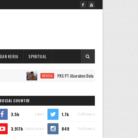
GAN KERJA
SPIRITUAL
PKS PT Aburahmi Belum Beroperasi Penuh, Pemkab PALI Pilih
BERITA
SOCIAL COUNTER
3.5k
1.7k
Likes
Followers
3.917k
849
Subscribes
Followers