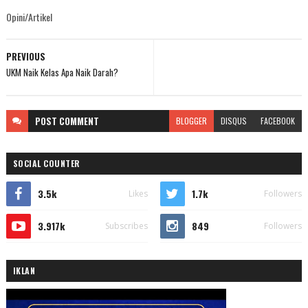
Opini/Artikel
PREVIOUS
UKM Naik Kelas Apa Naik Darah?
POST
COMMENT
BLOGGER
DISQUS
FACEBOOK
SOCIAL COUNTER
3.5k
1.7k
Likes
Followers
3.917k
849
Subscribes
Followers
IKLAN