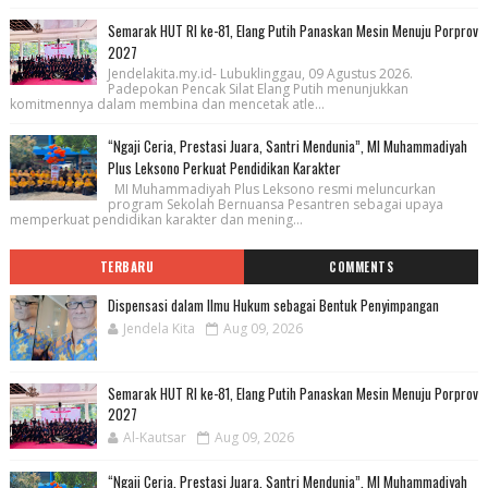
Semarak HUT RI ke-81, Elang Putih Panaskan Mesin Menuju Porprov
2027
Jendelakita.my.id- Lubuklinggau, 09 Agustus 2026.
Padepokan Pencak Silat Elang Putih menunjukkan
komitmennya dalam membina dan mencetak atle...
“Ngaji Ceria, Prestasi Juara, Santri Mendunia”, MI Muhammadiyah
Plus Leksono Perkuat Pendidikan Karakter
MI Muhammadiyah Plus Leksono resmi meluncurkan
program Sekolah Bernuansa Pesantren sebagai upaya
memperkuat pendidikan karakter dan mening...
TERBARU
COMMENTS
Dispensasi dalam Ilmu Hukum sebagai Bentuk Penyimpangan
Jendela Kita
Aug 09, 2026
Semarak HUT RI ke-81, Elang Putih Panaskan Mesin Menuju Porprov
2027
Al-Kautsar
Aug 09, 2026
“Ngaji Ceria, Prestasi Juara, Santri Mendunia”, MI Muhammadiyah