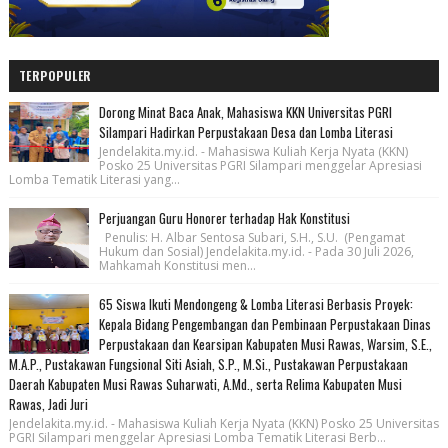
TERPOPULER
Dorong Minat Baca Anak, Mahasiswa KKN Universitas PGRI
Silampari Hadirkan Perpustakaan Desa dan Lomba Literasi
Jendelakita.my.id. - Mahasiswa Kuliah Kerja Nyata (KKN)
Posko 25 Universitas PGRI Silampari menggelar Apresiasi
Lomba Tematik Literasi yang...
Perjuangan Guru Honorer terhadap Hak Konstitusi
Penulis: H. Albar Sentosa Subari, S.H., S.U. (Pengamat
Hukum dan Sosial) Jendelakita.my.id. - Pada 30 Juli 2026,
Mahkamah Konstitusi men...
65 Siswa Ikuti Mendongeng & Lomba Literasi Berbasis Proyek:
Kepala Bidang Pengembangan dan Pembinaan Perpustakaan Dinas
Perpustakaan dan Kearsipan Kabupaten Musi Rawas, Warsim, S.E.,
M.A.P., Pustakawan Fungsional Siti Asiah, S.P., M.Si., Pustakawan Perpustakaan
Daerah Kabupaten Musi Rawas Suharwati, A.Md., serta Relima Kabupaten Musi
Rawas, Jadi Juri
Jendelakita.my.id. - Mahasiswa Kuliah Kerja Nyata (KKN) Posko 25 Universitas
PGRI Silampari menggelar Apresiasi Lomba Tematik Literasi Berb...