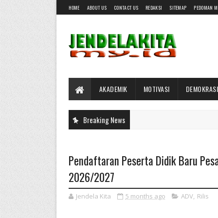
HOME
ABOUT US
CONTACT US
REDAKSI
SITEMAP
PEDOMAN M
AKADEMIK
MOTIVASI
DEMOKRASI
Breaking News
Pendaftaran Peserta Didik Baru Pes
2026/2027
Jendela Kita
5 months ago
ADV
,
Rilis