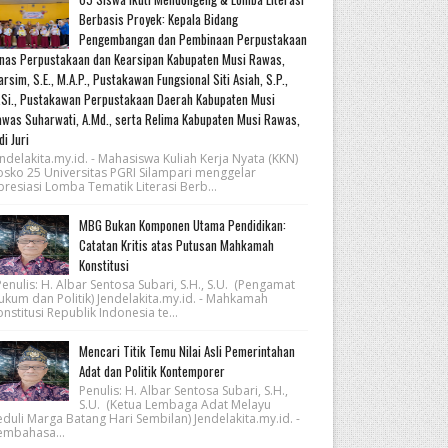
Berbasis Proyek: Kepala Bidang
Pengembangan dan Pembinaan Perpustakaan
nas Perpustakaan dan Kearsipan Kabupaten Musi Rawas,
rsim, S.E., M.A.P., Pustakawan Fungsional Siti Asiah, S.P.,
Si., Pustakawan Perpustakaan Daerah Kabupaten Musi
was Suharwati, A.Md., serta Relima Kabupaten Musi Rawas,
di Juri
ndelakita.my.id. - Mahasiswa Kuliah Kerja Nyata (KKN)
osko 25 Universitas PGRI Silampari menggelar
resiasi Lomba Tematik Literasi Berb...
MBG Bukan Komponen Utama Pendidikan:
Catatan Kritis atas Putusan Mahkamah
Konstitusi
nulis: H. Albar Sentosa Subari, S.H., S.U. (Pengamat
ukum dan Politik) Jendelakita.my.id. - Mahkamah
nstitusi Republik Indonesia te...
Mencari Titik Temu Nilai Asli Pemerintahan
Adat dan Politik Kontemporer
Penulis: H. Albar Sentosa Subari, S.H.,
S.U. (Ketua Lembaga Adat Melayu
eduli Marga Batang Hari Sembilan) Jendelakita.my.id. -
embahasa...