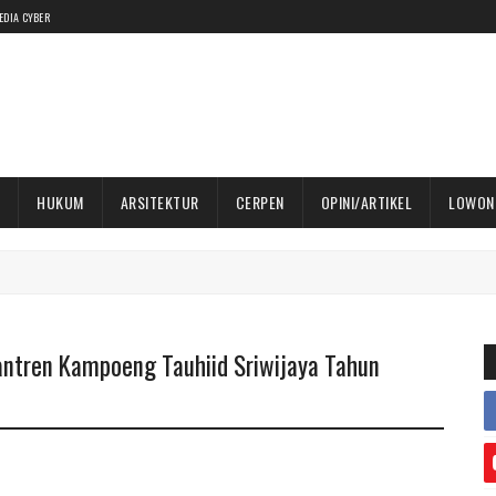
EDIA CYBER
HUKUM
ARSITEKTUR
CERPEN
OPINI/ARTIKEL
LOWON
antren Kampoeng Tauhiid Sriwijaya Tahun