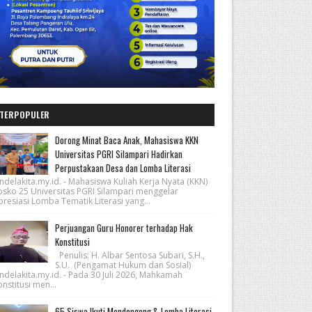
TERPOPULER
Dorong Minat Baca Anak, Mahasiswa KKN
Universitas PGRI Silampari Hadirkan
Perpustakaan Desa dan Lomba Literasi
ndelakita.my.id. - Mahasiswa Kuliah Kerja Nyata (KKN)
osko 25 Universitas PGRI Silampari menggelar
resiasi Lomba Tematik Literasi yang...
Perjuangan Guru Honorer terhadap Hak
Konstitusi
Penulis: H. Albar Sentosa Subari, S.H.,
S.U. (Pengamat Hukum dan Sosial)
ndelakita.my.id. - Pada 30 Juli 2026, Mahkamah
nstitusi men...
65 Siswa Ikuti Mendongeng & Lomba Literasi