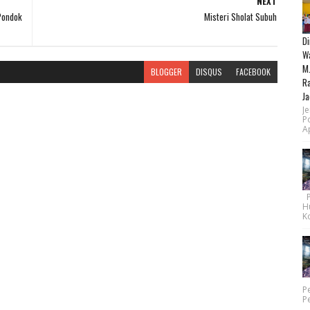
NEXT
Pondok
Misteri Sholat Subuh
Di
Wa
M.
BLOGGER
DISQUS
FACEBOOK
Ra
Ja
Je
P
Ap
Pe
H
Ko
P
P