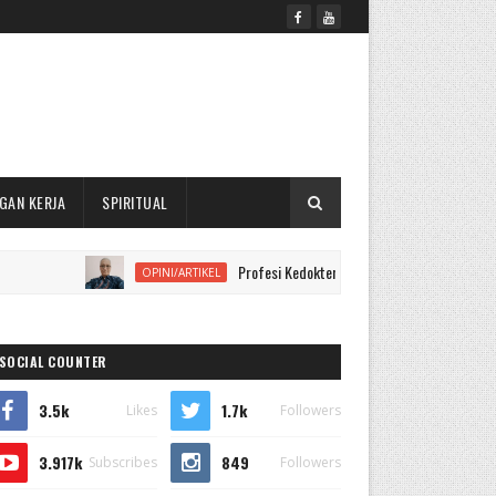
GAN KERJA
SPIRITUAL
Profesi Kedokteran Perlu Mempelajari Kontruksi Hukum
OPINI/ARTIKEL
SOCIAL COUNTER
3.5k
1.7k
Likes
Followers
3.917k
849
Subscribes
Followers