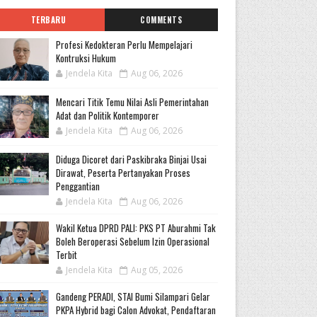
TERBARU
COMMENTS
Profesi Kedokteran Perlu Mempelajari
Kontruksi Hukum
Jendela Kita
Aug 06, 2026
Mencari Titik Temu Nilai Asli Pemerintahan
Adat dan Politik Kontemporer
Jendela Kita
Aug 06, 2026
Diduga Dicoret dari Paskibraka Binjai Usai
Dirawat, Peserta Pertanyakan Proses
Penggantian
Jendela Kita
Aug 06, 2026
Wakil Ketua DPRD PALI: PKS PT Aburahmi Tak
Boleh Beroperasi Sebelum Izin Operasional
Terbit
Jendela Kita
Aug 05, 2026
Gandeng PERADI, STAI Bumi Silampari Gelar
PKPA Hybrid bagi Calon Advokat, Pendaftaran