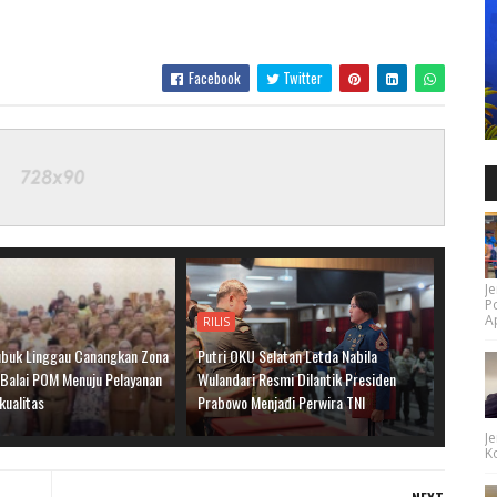
Facebook
Twitter
Je
P
Ap
RILIS
buk Linggau Canangkan Zona
Putri OKU Selatan Letda Nabila
 Balai POM Menuju Pelayanan
Wulandari Resmi Dilantik Presiden
kualitas
Prabowo Menjadi Perwira TNI
Je
Ko