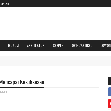
EDIA CYBER
HUKUM
ARSITEKTUR
CERPEN
OPINI/ARTIKEL
LOWON
 Mencapai Kesuksesan
haan