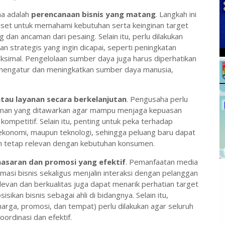
ha adalah
perencanaan bisnis yang matang
. Langkah ini
iset untuk memahami kebutuhan serta keinginan target
 dan ancaman dari pesaing. Selain itu, perlu dilakukan
an strategis yang ingin dicapai, seperti peningkatan
simal. Pengelolaan sumber daya juga harus diperhatikan
mengatur dan meningkatkan sumber daya manusia,
atau layanan secara berkelanjutan
. Pengusaha perlu
ayanan yang ditawarkan agar mampu menjaga kepuasan
mpetitif. Selain itu, penting untuk peka terhadap
, ekonomi, maupun teknologi, sehingga peluang baru dapat
 tetap relevan dengan kebutuhan konsumen.
asaran dan promosi yang efektif
. Pemanfaatan media
masi bisnis sekaligus menjalin interaksi dengan pelanggan
levan dan berkualitas juga dapat menarik perhatian target
sikan bisnis sebagai ahli di bidangnya. Selain itu,
rga, promosi, dan tempat) perlu dilakukan agar seluruh
ordinasi dan efektif.