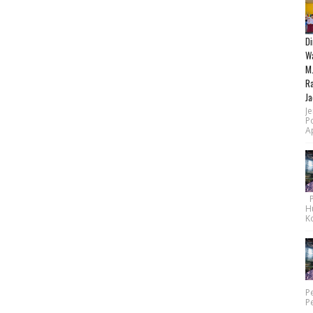
Di
Wa
M.
Ra
Ja
Je
P
Ap
Pe
H
Ko
P
P