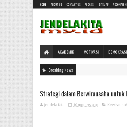
HOME
ABOUT US
CONTACT US
REDAKSI
SITEMAP
PEDOMAN M
AKADEMIK
MOTIVASI
DEMOKRASI
Breaking News
Strategi dalam Berwirausaha untuk
Jendela Kita
10 months ago
Kewirausa