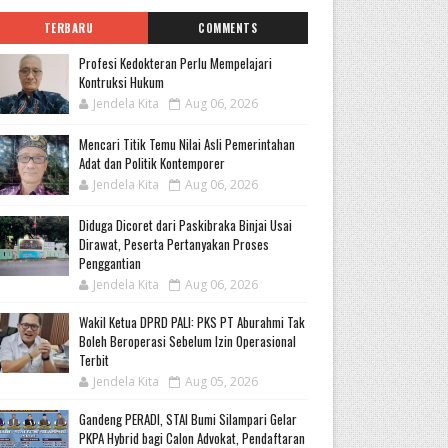
TERBARU
COMMENTS
Profesi Kedokteran Perlu Mempelajari
Kontruksi Hukum
Jendela Kita
Aug 06, 2026
Mencari Titik Temu Nilai Asli Pemerintahan
Adat dan Politik Kontemporer
Jendela Kita
Aug 06, 2026
Diduga Dicoret dari Paskibraka Binjai Usai
Dirawat, Peserta Pertanyakan Proses
Penggantian
Jendela Kita
Aug 06, 2026
Wakil Ketua DPRD PALI: PKS PT Aburahmi Tak
Boleh Beroperasi Sebelum Izin Operasional
Terbit
Jendela Kita
Aug 05, 2026
Gandeng PERADI, STAI Bumi Silampari Gelar
PKPA Hybrid bagi Calon Advokat, Pendaftaran