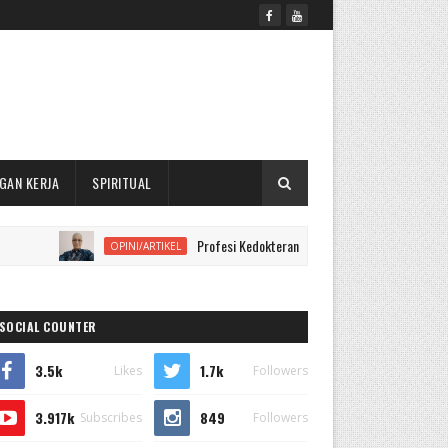
GAN KERJA
SPIRITUAL
Profesi Kedokteran Perlu Mempelajari Kontruksi Hukum
OPINI/ARTIKEL
SOCIAL COUNTER
3.5k
1.7k
Likes
Followers
3.917k
849
Subscribes
Followers