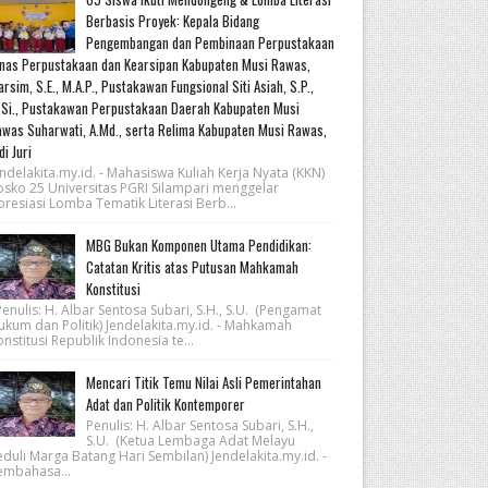
Berbasis Proyek: Kepala Bidang
Pengembangan dan Pembinaan Perpustakaan
nas Perpustakaan dan Kearsipan Kabupaten Musi Rawas,
rsim, S.E., M.A.P., Pustakawan Fungsional Siti Asiah, S.P.,
Si., Pustakawan Perpustakaan Daerah Kabupaten Musi
was Suharwati, A.Md., serta Relima Kabupaten Musi Rawas,
di Juri
ndelakita.my.id. - Mahasiswa Kuliah Kerja Nyata (KKN)
osko 25 Universitas PGRI Silampari menggelar
resiasi Lomba Tematik Literasi Berb...
MBG Bukan Komponen Utama Pendidikan:
Catatan Kritis atas Putusan Mahkamah
Konstitusi
nulis: H. Albar Sentosa Subari, S.H., S.U. (Pengamat
ukum dan Politik) Jendelakita.my.id. - Mahkamah
nstitusi Republik Indonesia te...
Mencari Titik Temu Nilai Asli Pemerintahan
Adat dan Politik Kontemporer
Penulis: H. Albar Sentosa Subari, S.H.,
S.U. (Ketua Lembaga Adat Melayu
eduli Marga Batang Hari Sembilan) Jendelakita.my.id. -
embahasa...