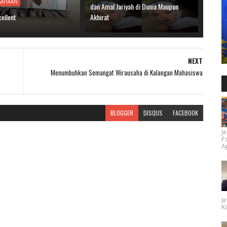
SAHAAN
dan Amal Jariyah di Dunia Maupun
cellent
Akhirat
NEXT
Menumbuhkan Semangat Wirausaha di Kalangan Mahasiswa
BLOGGER
DISQUS
FACEBOOK
Je
P
Ap
Je
Ko