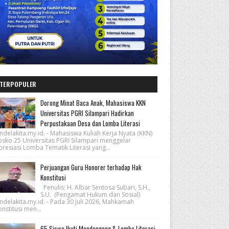
TERPOPULER
Dorong Minat Baca Anak, Mahasiswa KKN
Universitas PGRI Silampari Hadirkan
Perpustakaan Desa dan Lomba Literasi
ndelakita.my.id. - Mahasiswa Kuliah Kerja Nyata (KKN)
osko 25 Universitas PGRI Silampari menggelar
resiasi Lomba Tematik Literasi yang...
Perjuangan Guru Honorer terhadap Hak
Konstitusi
Penulis: H. Albar Sentosa Subari, S.H.,
S.U. (Pengamat Hukum dan Sosial)
ndelakita.my.id. - Pada 30 Juli 2026, Mahkamah
nstitusi men...
65 Siswa Ikuti Mendongeng & Lomba Literasi