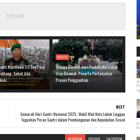
BERITA
cakti Klarifikasi 53 Ton Pasir
Diduga Dicoret dari Paskibraka Binjai
elitung: Sebut Ada
Usai Dirawat, Peserta Pertanyakan
kasi
Proses Penggantian
Je
P
Ap
NEXT
Semarak Hari Santri Nasional 2025, Wakil Wali Kota Lubuk Linggau
Tegaskan Peran Santri dalam Pembangunan dan Kepedulian Sosial
Je
Ko
BLOGGER
DISQUS
FACEBOOK