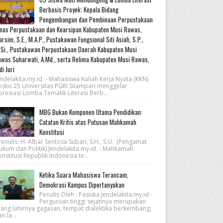
Berbasis Proyek: Kepala Bidang
Pengembangan dan Pembinaan Perpustakaan
nas Perpustakaan dan Kearsipan Kabupaten Musi Rawas,
rsim, S.E., M.A.P., Pustakawan Fungsional Siti Asiah, S.P.,
Si., Pustakawan Perpustakaan Daerah Kabupaten Musi
was Suharwati, A.Md., serta Relima Kabupaten Musi Rawas,
di Juri
ndelakita.my.id. - Mahasiswa Kuliah Kerja Nyata (KKN)
osko 25 Universitas PGRI Silampari menggelar
resiasi Lomba Tematik Literasi Berb...
MBG Bukan Komponen Utama Pendidikan:
Catatan Kritis atas Putusan Mahkamah
Konstitusi
nulis: H. Albar Sentosa Subari, S.H., S.U. (Pengamat
ukum dan Politik) Jendelakita.my.id. - Mahkamah
nstitusi Republik Indonesia te...
Ketika Suara Mahasiswa Terancam,
Demokrasi Kampus Dipertanyakan
Penulis Oleh : Pasiska Jendelakita.my.id -
Perguruan tinggi sejatinya merupakan
uang lahirnya gagasan, tempat dialektika berkembang,
n la...