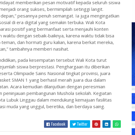
idayat memberikan pesan motivatif kepada seluruh siswa
 menjadi orang sukses, bermimpilah setinggi langit.
 depan,” pesannya penuh semangat. Ia juga mengingatkan
ial di era digital yang semakin terbuka. Wali Kota
arasi positif yang bermanfaat serta menjauhi konten
 waktu dengan sebaik-baiknya, karena waktu tidak bisa
n-teman, dan hormati guru kalian, karena berkat mereka,
kan,” tambahnya memberi nasihat.
ndidikan, pada kesempatan tersebut Wali Kota turut
umlah siswa berprestasi. Penghargaan itu diberikan
rta Olimpiade Sains Nasional tingkat provinsi, juara
basket SMAN 1 yang berhasil meraih juara dua dalam
atan. Acara kemudian dilanjutkan dengan peresmian
n peninjauan pembangunan Mushola sekolah. Kegiatan
a Lubuk Linggau dalam mendukung kemajuan fasilitas
si muda yang unggul, beretika, dan berdaya saing.
Facebook
Twitter