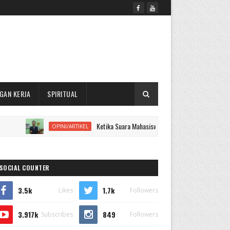
GAN KERJA
SPIRITUAL
Ketika Suara Mahasiswa Terancam, Demokrasi Kampus Diper
OPINI/ARTIKEL
SOCIAL COUNTER
3.5k
1.7k
Likes
Followers
3.917k
849
Subscribes
Followers