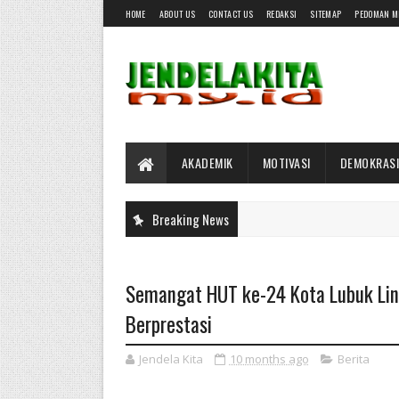
HOME
ABOUT US
CONTACT US
REDAKSI
SITEMAP
PEDOMAN M
AKADEMIK
MOTIVASI
DEMOKRASI
Breaking News
Semangat HUT ke-24 Kota Lubuk Ling
Berprestasi
Jendela Kita
10 months ago
Berita