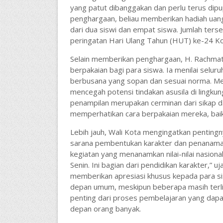
yang patut dibanggakan dan perlu terus dipu
penghargaan, beliau memberikan hadiah uang
dari dua siswi dan empat siswa. Jumlah ters
peringatan Hari Ulang Tahun (HUT) ke-24 Ko
Selain memberikan penghargaan, H. Rachmat
berpakaian bagi para siswa. Ia menilai selu
berbusana yang sopan dan sesuai norma. Me
mencegah potensi tindakan asusila di lingk
penampilan merupakan cerminan dari sikap d
memperhatikan cara berpakaian mereka, baik 
Lebih jauh, Wali Kota mengingatkan pentingn
sarana pembentukan karakter dan penanaman n
kegiatan yang menanamkan nilai-nilai nasiona
Senin. Ini bagian dari pendidikan karakter,” u
memberikan apresiasi khusus kepada para s
depan umum, meskipun beberapa masih terli
penting dari proses pembelajaran yang dapat
depan orang banyak.