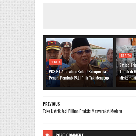
BERITA
BERITA
Satlap Tri
PKS PT Aburahmi Belum Beroperasi
Timah di B
Penuh, Pemkab PALI Pilih Tak Menutup
Miskomuni
PREVIOUS
Teko Listrik Jadi Pilihan Praktis Masyarakat Modern
POST
COMMENT