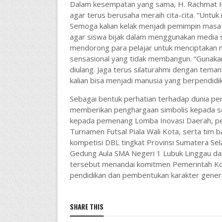
Dalam kesempatan yang sama, H. Rachmat H
agar terus berusaha meraih cita-cita. “Untuk
Semoga kalian kelak menjadi pemimpin masa
agar siswa bijak dalam menggunakan media sos
mendorong para pelajar untuk menciptakan n
sensasional yang tidak membangun. “Gunakan
diulang. Jaga terus silaturahmi dengan tema
kalian bisa menjadi manusia yang berpendidi
Sebagai bentuk perhatian terhadap dunia pe
memberikan penghargaan simbolis kepada sej
kepada pemenang Lomba Inovasi Daerah, pese
Turnamen Futsal Piala Wali Kota, serta tim 
kompetisi DBL tingkat Provinsi Sumatera Sel
Gedung Aula SMA Negeri 1 Lubuk Linggau da
tersebut menandai komitmen Pemerintah Kot
pendidikan dan pembentukan karakter genera
SHARE THIS