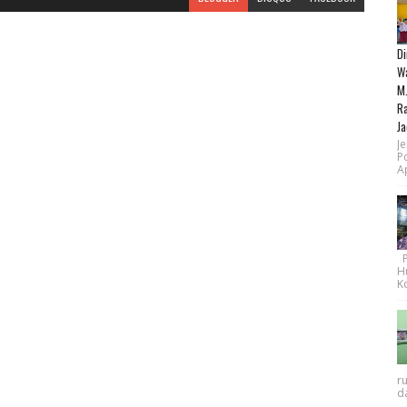
Di
Wa
M.
Ra
Ja
Je
P
Ap
Pe
H
Ko
r
da