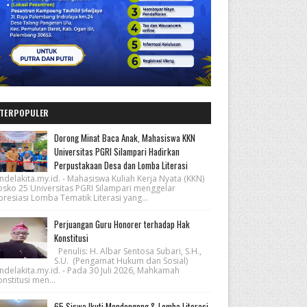
TERPOPULER
Dorong Minat Baca Anak, Mahasiswa KKN
Universitas PGRI Silampari Hadirkan
Perpustakaan Desa dan Lomba Literasi
ndelakita.my.id. - Mahasiswa Kuliah Kerja Nyata (KKN)
osko 25 Universitas PGRI Silampari menggelar
resiasi Lomba Tematik Literasi yang...
Perjuangan Guru Honorer terhadap Hak
Konstitusi
Penulis: H. Albar Sentosa Subari, S.H.,
S.U. (Pengamat Hukum dan Sosial)
ndelakita.my.id. - Pada 30 Juli 2026, Mahkamah
nstitusi men...
65 Siswa Ikuti Mendongeng & Lomba Literasi