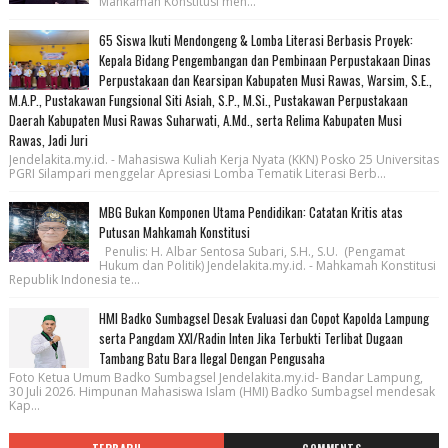
Mahkamah Konstitusi men...
65 Siswa Ikuti Mendongeng & Lomba Literasi Berbasis Proyek:
Kepala Bidang Pengembangan dan Pembinaan Perpustakaan Dinas
Perpustakaan dan Kearsipan Kabupaten Musi Rawas, Warsim, S.E.,
M.A.P., Pustakawan Fungsional Siti Asiah, S.P., M.Si., Pustakawan Perpustakaan
Daerah Kabupaten Musi Rawas Suharwati, A.Md., serta Relima Kabupaten Musi
Rawas, Jadi Juri
Jendelakita.my.id. - Mahasiswa Kuliah Kerja Nyata (KKN) Posko 25 Universitas
PGRI Silampari menggelar Apresiasi Lomba Tematik Literasi Berb...
MBG Bukan Komponen Utama Pendidikan: Catatan Kritis atas
Putusan Mahkamah Konstitusi
Penulis: H. Albar Sentosa Subari, S.H., S.U. (Pengamat
Hukum dan Politik) Jendelakita.my.id. - Mahkamah Konstitusi
Republik Indonesia te...
HMI Badko Sumbagsel Desak Evaluasi dan Copot Kapolda Lampung
serta Pangdam XXI/Radin Inten Jika Terbukti Terlibat Dugaan
Tambang Batu Bara Ilegal Dengan Pengusaha
Foto Ketua Umum Badko Sumbagsel Jendelakita.my.id- Bandar Lampung,
30 Juli 2026. Himpunan Mahasiswa Islam (HMI) Badko Sumbagsel mendesak
Kap...