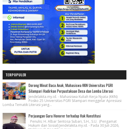
TERPOPULER
Dorong Minat Baca Anak, Mahasiswa KKN Universitas PGRI
Silampari Hadirkan Perpustakaan Desa dan Lomba Literasi
Jendelakita.my.id. - Mahasiswa Kuliah Kerja Nyata (KKN)
Posko 25 Universitas PGRI Silampari menggelar Apresiasi
Lomba Tematik Literasi yang...
Perjuangan Guru Honorer terhadap Hak Konstitusi
Penulis: H. Albar Sentosa Subari, S.H., S.U. (Pengamat
Hukum dan Sosial) Jendelakita.my.id. - Pada 30 Juli 2026,