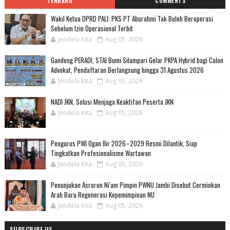
TERBARU
COMMENTS
Wakil Ketua DPRD PALI: PKS PT Aburahmi Tak Boleh Beroperasi
Sebelum Izin Operasional Terbit
Jendela Kita
Aug 05, 2026
Gandeng PERADI, STAI Bumi Silampari Gelar PKPA Hybrid bagi Calon
Advokat, Pendaftaran Berlangsung hingga 31 Agustus 2026
Jendela Kita
Aug 05, 2026
NADI JKN, Solusi Menjaga Keaktifan Peserta JKN
Jendela Kita
Aug 05, 2026
Pengurus PWI Ogan Ilir 2026–2029 Resmi Dilantik, Siap
Tingkatkan Profesionalisme Wartawan
Jendela Kita
Aug 05, 2026
Penunjukan Asrorun Ni'am Pimpin PWNU Jambi Disebut Cerminkan
Arah Baru Regenerasi Kepemimpinan NU
Jendela Kita
Aug 05, 2026
SUBSCRIBE US