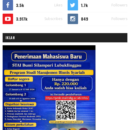
3.5k
1.7k
Likes
Followers
3.917k
849
Subscribes
Followers
IKLAN