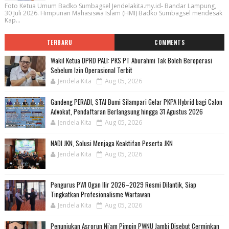
Foto Ketua Umum Badko Sumbagsel Jendelakita.my.id- Bandar Lampung,
30 Juli 2026. Himpunan Mahasiswa Islam (HMI) Badko Sumbagsel mendesak
Kap...
TERBARU
COMMENTS
Wakil Ketua DPRD PALI: PKS PT Aburahmi Tak Boleh Beroperasi
Sebelum Izin Operasional Terbit
Jendela Kita
Aug 05, 2026
Gandeng PERADI, STAI Bumi Silampari Gelar PKPA Hybrid bagi Calon
Advokat, Pendaftaran Berlangsung hingga 31 Agustus 2026
Jendela Kita
Aug 05, 2026
NADI JKN, Solusi Menjaga Keaktifan Peserta JKN
Jendela Kita
Aug 05, 2026
Pengurus PWI Ogan Ilir 2026–2029 Resmi Dilantik, Siap
Tingkatkan Profesionalisme Wartawan
Jendela Kita
Aug 05, 2026
Penunjukan Asrorun Ni'am Pimpin PWNU Jambi Disebut Cerminkan