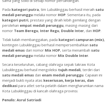
sama yang solid di setiap nomor pertandingan.
Pada
kategori putra
, tim Lubuklinggau berhasil meraih
satu
medali perunggu
melalui nomor
HOP
. Sementara itu, pada
kategori putri
, prestasi yang diraih lebih gemilang dengan
perolehan
empat medali perunggu
, masing-masing dari
nomor
Team Beregu
,
Inter Regu
,
Double Inter
, dan
HOP
.
Tidak kalah membanggakan, pada
kategori campuran (mix)
,
kontingen Lubuklinggau berhasil mempersembahkan
satu
medali emas
dari nomor
Mix HOP
, serta menambah
satu
medali perunggu
melalui nomor
Mix Double Inter
.
Secara keseluruhan, cabang olahraga sepak takraw Kota
Lubuklinggau berhasil mengoleksi
tujuh medali
, terdiri dari
satu medali emas
dan
enam medali perunggu
. Capaian ini
menjadi bukti nyata atas
keseriusan, kerja keras, dan
dedikasi
para atlet serta pelatih dalam mengharumkan nama
Kota Lubuklinggau di kancah olahraga provinsi.
Penulis: Asrul Satriadi