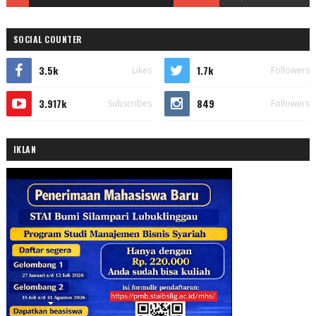
SOCIAL COUNTER
3.5k
1.7k
Likes
Followers
3.917k
849
Subscribes
Followers
IKLAN