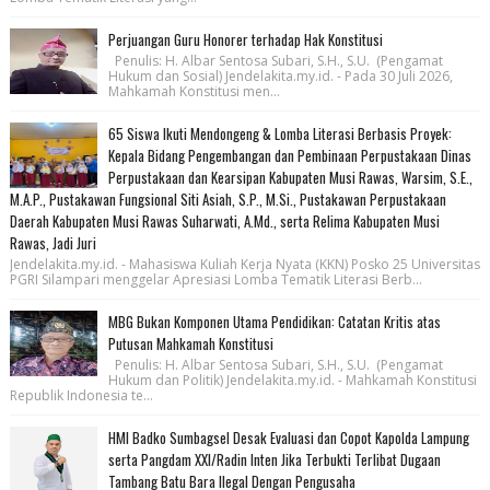
Perjuangan Guru Honorer terhadap Hak Konstitusi
Penulis: H. Albar Sentosa Subari, S.H., S.U. (Pengamat
Hukum dan Sosial) Jendelakita.my.id. - Pada 30 Juli 2026,
Mahkamah Konstitusi men...
65 Siswa Ikuti Mendongeng & Lomba Literasi Berbasis Proyek:
Kepala Bidang Pengembangan dan Pembinaan Perpustakaan Dinas
Perpustakaan dan Kearsipan Kabupaten Musi Rawas, Warsim, S.E.,
M.A.P., Pustakawan Fungsional Siti Asiah, S.P., M.Si., Pustakawan Perpustakaan
Daerah Kabupaten Musi Rawas Suharwati, A.Md., serta Relima Kabupaten Musi
Rawas, Jadi Juri
Jendelakita.my.id. - Mahasiswa Kuliah Kerja Nyata (KKN) Posko 25 Universitas
PGRI Silampari menggelar Apresiasi Lomba Tematik Literasi Berb...
MBG Bukan Komponen Utama Pendidikan: Catatan Kritis atas
Putusan Mahkamah Konstitusi
Penulis: H. Albar Sentosa Subari, S.H., S.U. (Pengamat
Hukum dan Politik) Jendelakita.my.id. - Mahkamah Konstitusi
Republik Indonesia te...
HMI Badko Sumbagsel Desak Evaluasi dan Copot Kapolda Lampung
serta Pangdam XXI/Radin Inten Jika Terbukti Terlibat Dugaan
Tambang Batu Bara Ilegal Dengan Pengusaha