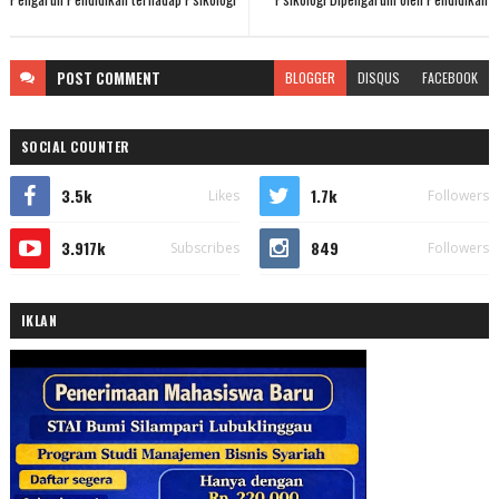
POST
COMMENT
BLOGGER
DISQUS
FACEBOOK
SOCIAL COUNTER
3.5k
1.7k
Likes
Followers
3.917k
849
Subscribes
Followers
IKLAN