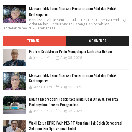
Mencari Titik Temu Nilai Asli Pemerintahan Adat dan Politik
Kontemporer
Penulis: H. Albar Sentosa Subari, S.H., S.U. (Ketua Lembaga
Adat Melayu Peduli Marga Batang Hari Sembilan)
Jendelakita.my.id. - Pembahasa...
TERBARU
COMMENTS
Profesi Kedokteran Perlu Mempelajari Kontruksi Hukum
Jendela Kita
Aug 06, 2026
Mencari Titik Temu Nilai Asli Pemerintahan Adat dan Politik
Kontemporer
Jendela Kita
Aug 06, 2026
Diduga Dicoret dari Paskibraka Binjai Usai Dirawat, Peserta
Pertanyakan Proses Penggantian
Jendela Kita
Aug 06, 2026
Wakil Ketua DPRD PALI: PKS PT Aburahmi Tak Boleh Beroperasi
Sebelum Izin Operasional Terbit