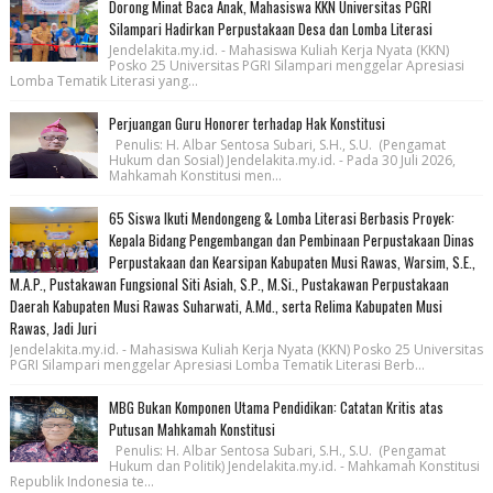
Dorong Minat Baca Anak, Mahasiswa KKN Universitas PGRI
Silampari Hadirkan Perpustakaan Desa dan Lomba Literasi
Jendelakita.my.id. - Mahasiswa Kuliah Kerja Nyata (KKN)
Posko 25 Universitas PGRI Silampari menggelar Apresiasi
Lomba Tematik Literasi yang...
Perjuangan Guru Honorer terhadap Hak Konstitusi
Penulis: H. Albar Sentosa Subari, S.H., S.U. (Pengamat
Hukum dan Sosial) Jendelakita.my.id. - Pada 30 Juli 2026,
Mahkamah Konstitusi men...
65 Siswa Ikuti Mendongeng & Lomba Literasi Berbasis Proyek:
Kepala Bidang Pengembangan dan Pembinaan Perpustakaan Dinas
Perpustakaan dan Kearsipan Kabupaten Musi Rawas, Warsim, S.E.,
M.A.P., Pustakawan Fungsional Siti Asiah, S.P., M.Si., Pustakawan Perpustakaan
Daerah Kabupaten Musi Rawas Suharwati, A.Md., serta Relima Kabupaten Musi
Rawas, Jadi Juri
Jendelakita.my.id. - Mahasiswa Kuliah Kerja Nyata (KKN) Posko 25 Universitas
PGRI Silampari menggelar Apresiasi Lomba Tematik Literasi Berb...
MBG Bukan Komponen Utama Pendidikan: Catatan Kritis atas
Putusan Mahkamah Konstitusi
Penulis: H. Albar Sentosa Subari, S.H., S.U. (Pengamat
Hukum dan Politik) Jendelakita.my.id. - Mahkamah Konstitusi
Republik Indonesia te...