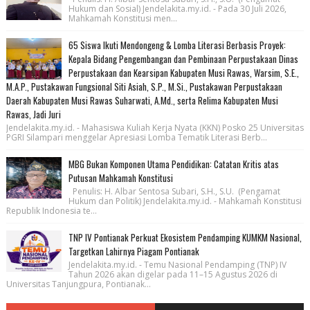
Hukum dan Sosial) Jendelakita.my.id. - Pada 30 Juli 2026,
Mahkamah Konstitusi men...
65 Siswa Ikuti Mendongeng & Lomba Literasi Berbasis Proyek:
Kepala Bidang Pengembangan dan Pembinaan Perpustakaan Dinas
Perpustakaan dan Kearsipan Kabupaten Musi Rawas, Warsim, S.E.,
M.A.P., Pustakawan Fungsional Siti Asiah, S.P., M.Si., Pustakawan Perpustakaan
Daerah Kabupaten Musi Rawas Suharwati, A.Md., serta Relima Kabupaten Musi
Rawas, Jadi Juri
Jendelakita.my.id. - Mahasiswa Kuliah Kerja Nyata (KKN) Posko 25 Universitas
PGRI Silampari menggelar Apresiasi Lomba Tematik Literasi Berb...
MBG Bukan Komponen Utama Pendidikan: Catatan Kritis atas
Putusan Mahkamah Konstitusi
Penulis: H. Albar Sentosa Subari, S.H., S.U. (Pengamat
Hukum dan Politik) Jendelakita.my.id. - Mahkamah Konstitusi
Republik Indonesia te...
TNP IV Pontianak Perkuat Ekosistem Pendamping KUMKM Nasional,
Targetkan Lahirnya Piagam Pontianak
Jendelakita.my.id. - Temu Nasional Pendamping (TNP) IV
Tahun 2026 akan digelar pada 11–15 Agustus 2026 di
Universitas Tanjungpura, Pontianak...