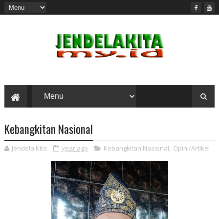
Kebangkitan Nasional
Jendela Kita
year ago
Kebangkitan Nasional
,
Opini/Artikel