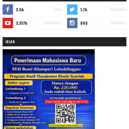
3.5k
1.7k
Likes
Followers
3.917k
849
Subscribes
Followers
IKLAN