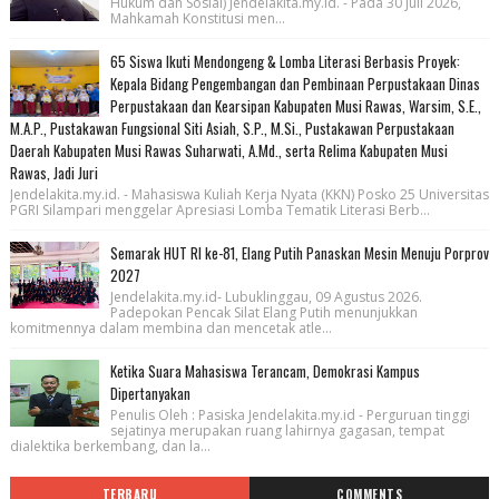
Hukum dan Sosial) Jendelakita.my.id. - Pada 30 Juli 2026,
Mahkamah Konstitusi men...
65 Siswa Ikuti Mendongeng & Lomba Literasi Berbasis Proyek:
Kepala Bidang Pengembangan dan Pembinaan Perpustakaan Dinas
Perpustakaan dan Kearsipan Kabupaten Musi Rawas, Warsim, S.E.,
M.A.P., Pustakawan Fungsional Siti Asiah, S.P., M.Si., Pustakawan Perpustakaan
Daerah Kabupaten Musi Rawas Suharwati, A.Md., serta Relima Kabupaten Musi
Rawas, Jadi Juri
Jendelakita.my.id. - Mahasiswa Kuliah Kerja Nyata (KKN) Posko 25 Universitas
PGRI Silampari menggelar Apresiasi Lomba Tematik Literasi Berb...
Semarak HUT RI ke-81, Elang Putih Panaskan Mesin Menuju Porprov
2027
Jendelakita.my.id- Lubuklinggau, 09 Agustus 2026.
Padepokan Pencak Silat Elang Putih menunjukkan
komitmennya dalam membina dan mencetak atle...
Ketika Suara Mahasiswa Terancam, Demokrasi Kampus
Dipertanyakan
Penulis Oleh : Pasiska Jendelakita.my.id - Perguruan tinggi
sejatinya merupakan ruang lahirnya gagasan, tempat
dialektika berkembang, dan la...
TERBARU
COMMENTS