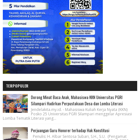
TERPOPULER
Dorong Minat Baca Anak, Mahasiswa KKN Universitas PGRI
Silampari Hadirkan Perpustakaan Desa dan Lomba Literasi
Jendelakita.my.id. - Mahasiswa Kuliah Kerja Nyata (KKN)
Posko 25 Universitas PGRI Silampari menggelar Apresiasi
Lomba Tematik Literasi yang...
Perjuangan Guru Honorer terhadap Hak Konstitusi
Penulis: H. Albar Sentosa Subari, S.H., S.U. (Pengamat