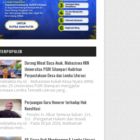
TERPOPULER
Dorong Minat Baca Anak, Mahasiswa KKN
Universitas PGRI Silampari Hadirkan
Perpustakaan Desa dan Lomba Literasi
ndelakita.my.id. - Mahasiswa Kuliah Kerja Nyata (KKN)
osko 25 Universitas PGRI Silampari menggelar
resiasi Lomba Tematik Literasi yang...
Perjuangan Guru Honorer terhadap Hak
Konstitusi
Penulis: H. Albar Sentosa Subari, S.H.,
S.U. (Pengamat Hukum dan Sosial)
ndelakita.my.id. - Pada 30 Juli 2026, Mahkamah
nstitusi men...
65 Siswa Ikuti Mendongeng & Lomba Literasi