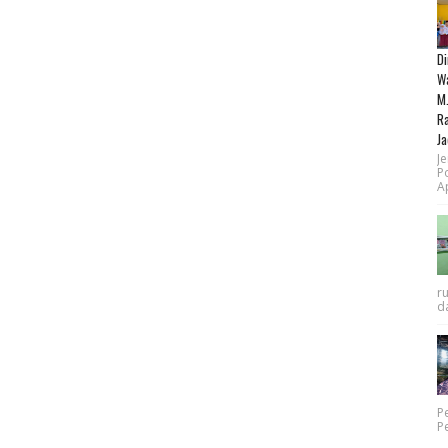
Di
Wa
M.
Ra
Ja
Je
P
Ap
r
da
P
P