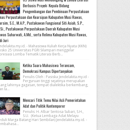
Berbasis Proyek: Kepala Bidang
Pengembangan dan Pembinaan Perpustakaan
nas Perpustakaan dan Kearsipan Kabupaten Musi Rawas,
rsim, S.E., M.A.P., Pustakawan Fungsional Siti Asiah, S.P.,
Si., Pustakawan Perpustakaan Daerah Kabupaten Musi
was Suharwati, A.Md., serta Relima Kabupaten Musi Rawas,
di Juri
ndelakita.my.id. - Mahasiswa Kuliah Kerja Nyata (KKN)
osko 25 Universitas PGRI Silampari menggelar
resiasi Lomba Tematik Literasi Berb...
Ketika Suara Mahasiswa Terancam,
Demokrasi Kampus Dipertanyakan
Penulis Oleh : Pasiska Jendelakita.my.id -
Perguruan tinggi sejatinya merupakan
uang lahirnya gagasan, tempat dialektika berkembang,
n la...
Mencari Titik Temu Nilai Asli Pemerintahan
Adat dan Politik Kontemporer
Penulis: H. Albar Sentosa Subari, S.H.,
S.U. (Ketua Lembaga Adat Melayu
eduli Marga Batang Hari Sembilan) Jendelakita.my.id. -
embahasa...