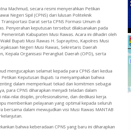
atna Machmud, secara resmi menyerahkan Petikan
i Negeri Sipil (CPNS) dari lulusan Politeknik
i Transportasi Darat serta CPNS Formasi Umum di
s. Penyerahan keputusan tersebut dilaksanakan pada
 Pemerintah Kabupaten Musi Rawas. Acara ini dihadiri oleh
n Wakil Bupati Musi Rawas H. Suprayitno, Kapolres Musi
Kejaksaan Negeri Musi Rawas, Sekretaris Daerah
en, Kepala Organisasi Perangkat Daerah (OPD), serta
mud mengucapkan selamat kepada para CPNS dari kedua
a Petikan Keputusan Bupati. Ia menyampaikan bahwa
penting dalam memperkuat tekad dan komitmen sebagai
ya, para CPNS diharapkan menjadi teladan dalam
lai-nilai disiplin, profesionalisme, dan dedikasi kerja.
ampu memberikan pelayanan yang optimal kepada seluruh
paya bersama dalam mewujudkan visi Musi Rawas MANTAB
kelanjutan.
ekankan bahwa keberadaan CPNS yang baru ini diharapkan