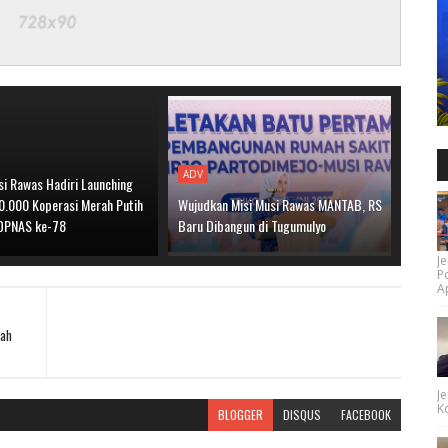
ADV
si Rawas Hadiri Launching
80.000 Koperasi Merah Putih
Wujudkan Misi Musi Rawas MANTAB, RS
OPNAS ke-78
Baru Dibangun di Tugumulyo
Je
P
Ap
tah
Je
Ko
BLOGGER
DISQUS
FACEBOOK