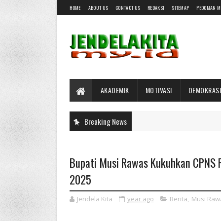
HOME
ABOUT US
CONTACT US
REDAKSI
SITEMAP
PEDOMAN M
AKADEMIK
MOTIVASI
DEMOKRASI
Breaking News
Bupati Musi Rawas Kukuhkan CPNS 
2025
Jendela Kita
year ago
Berita
,
Musi Raw