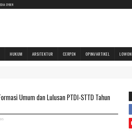
EDIA CYBER
HUKUM
ARSITEKTUR
CERPEN
OPINI/ARTIKEL
LOWON
Formasi Umum dan Lulusan PTDI-STTD Tahun
as