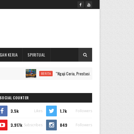
GAN KERJA
SPIRITUAL
“Ngaji Ceria, Prestasi Juara, Santri Mendunia”, MI Muhammadi
BERITA
SOCIAL COUNTER
3.5k
1.7k
Likes
Followers
3.917k
849
Subscribes
Followers