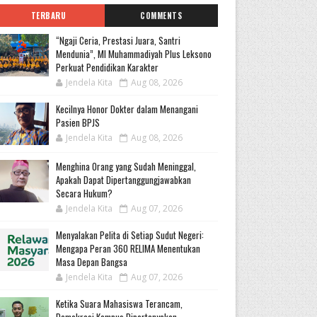
TERBARU
COMMENTS
“Ngaji Ceria, Prestasi Juara, Santri
Mendunia”, MI Muhammadiyah Plus Leksono
Perkuat Pendidikan Karakter
Jendela Kita
Aug 08, 2026
Kecilnya Honor Dokter dalam Menangani
Pasien BPJS
Jendela Kita
Aug 08, 2026
Menghina Orang yang Sudah Meninggal,
Apakah Dapat Dipertanggungjawabkan
Secara Hukum?
Jendela Kita
Aug 07, 2026
Menyalakan Pelita di Setiap Sudut Negeri:
Mengapa Peran 360 RELIMA Menentukan
Masa Depan Bangsa
Jendela Kita
Aug 07, 2026
Ketika Suara Mahasiswa Terancam,