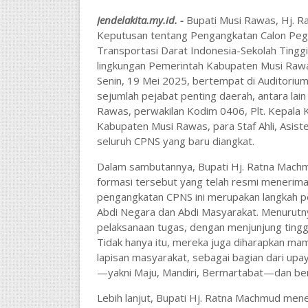
Jendelakita.my.id. -
Bupati Musi Rawas, Hj. R
Keputusan tentang Pengangkatan Calon Pegawa
Transportasi Darat Indonesia-Sekolah Tingg
lingkungan Pemerintah Kabupaten Musi Rawa
Senin, 19 Mei 2025, bertempat di Auditorium
sejumlah pejabat penting daerah, antara lai
Rawas, perwakilan Kodim 0406, Plt. Kepala 
Kabupaten Musi Rawas, para Staf Ahli, Asist
seluruh CPNS yang baru diangkat.
Dalam sambutannya, Bupati Hj. Ratna Mach
formasi tersebut yang telah resmi menerim
pengangkatan CPNS ini merupakan langkah 
Abdi Negara dan Abdi Masyarakat. Menurutn
pelaksanaan tugas, dengan menjunjung tinggi ni
Tidak hanya itu, mereka juga diharapkan m
lapisan masyarakat, sebagai bagian dari u
—yakni Maju, Mandiri, Bermartabat—dan ber
Lebih lanjut, Bupati Hj. Ratna Machmud men