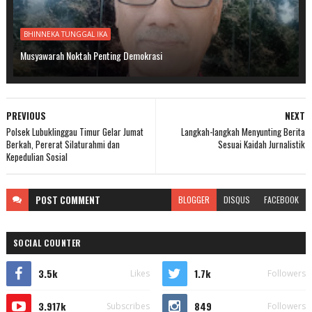
BHINNEKA TUNGGAL IKA
Musyawarah Noktah Penting Demokrasi
PREVIOUS
NEXT
Polsek Lubuklinggau Timur Gelar Jumat
Langkah-langkah Menyunting Berita
Berkah, Pererat Silaturahmi dan
Sesuai Kaidah Jurnalistik
Kepedulian Sosial
POST
COMMENT
BLOGGER
DISQUS
FACEBOOK
SOCIAL COUNTER
3.5k
1.7k
Likes
Followers
3.917k
849
Subscribes
Followers