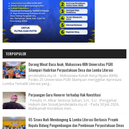
TERPOPULER
Dorong Minat Baca Anak, Mahasiswa KKN Universitas PGRI
Silampari Hadirkan Perpustakaan Desa dan Lomba Literasi
Jendelakita.my.id. - Mahasiswa Kuliah Kerja Nyata (KKN)
Posko 25 Universitas PGRI Silampari menggelar Apresiasi
Lomba Tematik Literasi yang...
Perjuangan Guru Honorer terhadap Hak Konstitusi
Penulis: H. Albar Sentosa Subari, S.H., S.U. (Pengamat
Hukum dan Sosial) Jendelakita.my.id. - Pada 30 Juli 2026,
Mahkamah Konstitusi men...
65 Siswa Ikuti Mendongeng & Lomba Literasi Berbasis Proyek:
Kepala Bidang Pengembangan dan Pembinaan Perpustakaan Dinas