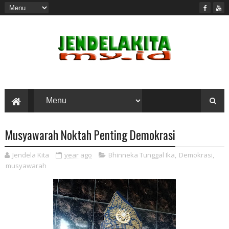
Musyawarah Noktah Penting Demokrasi
Jendela Kita
year ago
Bhinneka Tunggal Ika
,
Demokrasi
,
musyawarah