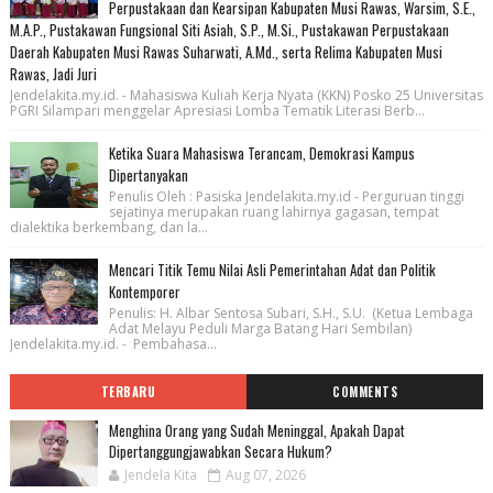
Perpustakaan dan Kearsipan Kabupaten Musi Rawas, Warsim, S.E.,
M.A.P., Pustakawan Fungsional Siti Asiah, S.P., M.Si., Pustakawan Perpustakaan
Daerah Kabupaten Musi Rawas Suharwati, A.Md., serta Relima Kabupaten Musi
Rawas, Jadi Juri
Jendelakita.my.id. - Mahasiswa Kuliah Kerja Nyata (KKN) Posko 25 Universitas
PGRI Silampari menggelar Apresiasi Lomba Tematik Literasi Berb...
Ketika Suara Mahasiswa Terancam, Demokrasi Kampus
Dipertanyakan
Penulis Oleh : Pasiska Jendelakita.my.id - Perguruan tinggi
sejatinya merupakan ruang lahirnya gagasan, tempat
dialektika berkembang, dan la...
Mencari Titik Temu Nilai Asli Pemerintahan Adat dan Politik
Kontemporer
Penulis: H. Albar Sentosa Subari, S.H., S.U. (Ketua Lembaga
Adat Melayu Peduli Marga Batang Hari Sembilan)
Jendelakita.my.id. - Pembahasa...
TERBARU
COMMENTS
Menghina Orang yang Sudah Meninggal, Apakah Dapat
Dipertanggungjawabkan Secara Hukum?
Jendela Kita
Aug 07, 2026