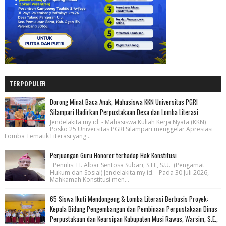
TERPOPULER
Dorong Minat Baca Anak, Mahasiswa KKN Universitas PGRI
Silampari Hadirkan Perpustakaan Desa dan Lomba Literasi
Jendelakita.my.id. - Mahasiswa Kuliah Kerja Nyata (KKN)
Posko 25 Universitas PGRI Silampari menggelar Apresiasi
Lomba Tematik Literasi yang...
Perjuangan Guru Honorer terhadap Hak Konstitusi
Penulis: H. Albar Sentosa Subari, S.H., S.U. (Pengamat
Hukum dan Sosial) Jendelakita.my.id. - Pada 30 Juli 2026,
Mahkamah Konstitusi men...
65 Siswa Ikuti Mendongeng & Lomba Literasi Berbasis Proyek:
Kepala Bidang Pengembangan dan Pembinaan Perpustakaan Dinas
Perpustakaan dan Kearsipan Kabupaten Musi Rawas, Warsim, S.E.,