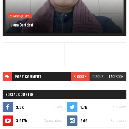
MIMBARJUM'AT
Hukum Bertobat
POST
COMMENT
BLOGGER
DISQUS
FACEBOOK
SOCIAL COUNTER
3.5k
1.7k
Likes
Followers
3.917k
849
Subscribes
Followers