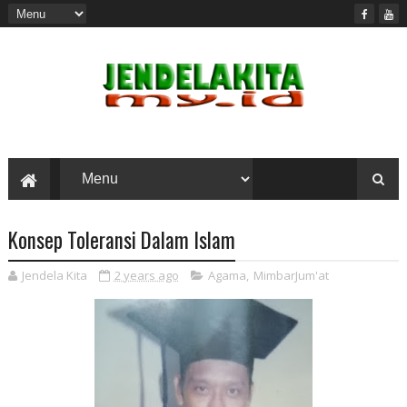
Konsep Toleransi Dalam Islam
Jendela Kita
2 years ago
Agama
,
MimbarJum'at