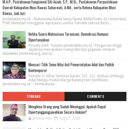
M.A.P., Pustakawan Fungsional Siti Asiah, S.P., M.Si., Pustakawan Perpustakaan
Daerah Kabupaten Musi Rawas Suharwati, A.Md., serta Relima Kabupaten Musi
Rawas, Jadi Juri
Jendelakita.my.id. - Mahasiswa Kuliah Kerja Nyata (KKN) Posko 25 Universitas
PGRI Silampari menggelar Apresiasi Lomba Tematik Literasi Berb...
Ketika Suara Mahasiswa Terancam, Demokrasi Kampus
Dipertanyakan
Penulis Oleh : Pasiska Jendelakita.my.id - Perguruan tinggi
sejatinya merupakan ruang lahirnya gagasan, tempat
dialektika berkembang, dan la...
Mencari Titik Temu Nilai Asli Pemerintahan Adat dan Politik
Kontemporer
Penulis: H. Albar Sentosa Subari, S.H., S.U. (Ketua Lembaga
Adat Melayu Peduli Marga Batang Hari Sembilan)
Jendelakita.my.id. - Pembahasa...
TERBARU
COMMENTS
Menghina Orang yang Sudah Meninggal, Apakah Dapat
Dipertanggungjawabkan Secara Hukum?
Jendela Kita
Aug 07, 2026