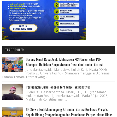
TERPOPULER
Dorong Minat Baca Anak, Mahasiswa KKN Universitas PGRI
Silampari Hadirkan Perpustakaan Desa dan Lomba Literasi
Jendelakita.my.id. - Mahasiswa Kuliah Kerja Nyata (KKN)
Posko 25 Universitas PGRI Silampari menggelar Apresiasi
Lomba Tematik Literasi yang...
Perjuangan Guru Honorer terhadap Hak Konstitusi
Penulis: H. Albar Sentosa Subari, S.H., S.U. (Pengamat
Hukum dan Sosial) Jendelakita.my.id. - Pada 30 Juli 2026,
Mahkamah Konstitusi men...
65 Siswa Ikuti Mendongeng & Lomba Literasi Berbasis Proyek:
Kepala Bidang Pengembangan dan Pembinaan Perpustakaan Dinas