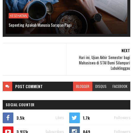
KESEHATAN
Sepenting Apakah Manusia Sarapan Pagi
NEXT
Hari ini, Ujian Akhir Semester bagi
Mahasiswa di STAI Bumi Silampari
Lubuklinggau
POST
COMMENT
BLOGGER
DISQUS
FACEBOOK
SOCIAL COUNTER
3.5k
1.7k
Likes
Followers
3.917k
849
Subscribes
Followers