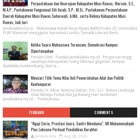
Perpustakaan dan Kearsipan Kabupaten Musi Rawas, Warsim, S.E.,
M.A.P., Pustakawan Fungsional Siti Asiah, S.P., M.Si., Pustakawan Perpustakaan
Daerah Kabupaten Musi Rawas Suharwati, A.Md., serta Relima Kabupaten Musi
Rawas, Jadi Juri
Jendelakita.my.id. - Mahasiswa Kuliah Kerja Nyata (KKN) Posko 25 Universitas
PGRI Silampari menggelar Apresiasi Lomba Tematik Literasi Berb...
Ketika Suara Mahasiswa Terancam, Demokrasi Kampus
Dipertanyakan
Penulis Oleh : Pasiska Jendelakita.my.id - Perguruan tinggi
sejatinya merupakan ruang lahirnya gagasan, tempat
dialektika berkembang, dan la...
Mencari Titik Temu Nilai Asli Pemerintahan Adat dan Politik
Kontemporer
Penulis: H. Albar Sentosa Subari, S.H., S.U. (Ketua Lembaga
Adat Melayu Peduli Marga Batang Hari Sembilan)
Jendelakita.my.id. - Pembahasa...
TERBARU
COMMENTS
“Ngaji Ceria, Prestasi Juara, Santri Mendunia”, MI Muhammadiyah
Plus Leksono Perkuat Pendidikan Karakter
Jendela Kita
Aug 08, 2026