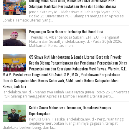
Dorong Minat Baca Anak, Mahasiswa KKN Universitas PGRI
Silampari Hadirkan Perpustakaan Desa dan Lomba Literasi
Jendelakita.my.id. - Mahasiswa Kuliah Kerja Nyata (KKN)
Posko 25 Universitas PGRI Silampari menggelar Apresiasi
Lomba Tematik Literasi yang...
Perjuangan Guru Honorer terhadap Hak Konstitusi
Penulis: H. Albar Sentosa Subari, S.H., S.U. (Pengamat
Hukum dan Sosial) Jendelakita.my.id. - Pada 30 Juli 2026,
Mahkamah Konstitusi men...
65 Siswa Ikuti Mendongeng & Lomba Literasi Berbasis Proyek:
Kepala Bidang Pengembangan dan Pembinaan Perpustakaan Dinas
Perpustakaan dan Kearsipan Kabupaten Musi Rawas, Warsim, S.E.,
M.A.P., Pustakawan Fungsional Siti Asiah, S.P., M.Si., Pustakawan Perpustakaan
Daerah Kabupaten Musi Rawas Suharwati, A.Md., serta Relima Kabupaten Musi
Rawas, Jadi Juri
Jendelakita.my.id. - Mahasiswa Kuliah Kerja Nyata (KKN) Posko 25 Universitas
PGRI Silampari menggelar Apresiasi Lomba Tematik Literasi Berb...
Ketika Suara Mahasiswa Terancam, Demokrasi Kampus
Dipertanyakan
Penulis Oleh : Pasiska Jendelakita.my.id - Perguruan tinggi
sejatinya merupakan ruang lahirnya gagasan, tempat
dialektika berkembang, dan la...