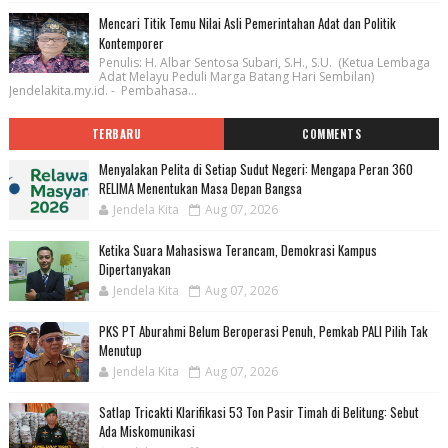
Mencari Titik Temu Nilai Asli Pemerintahan Adat dan Politik
Kontemporer
Penulis: H. Albar Sentosa Subari, S.H., S.U. (Ketua Lembaga
Adat Melayu Peduli Marga Batang Hari Sembilan)
Jendelakita.my.id. - Pembahasa...
TERBARU
COMMENTS
Menyalakan Pelita di Setiap Sudut Negeri: Mengapa Peran 360
RELIMA Menentukan Masa Depan Bangsa
Jendela Kita
Aug 07, 2026
Ketika Suara Mahasiswa Terancam, Demokrasi Kampus
Dipertanyakan
Jendela Kita
Aug 07, 2026
PKS PT Aburahmi Belum Beroperasi Penuh, Pemkab PALI Pilih Tak
Menutup
Jendela Kita
Aug 07, 2026
Satlap Tricakti Klarifikasi 53 Ton Pasir Timah di Belitung: Sebut
Ada Miskomunikasi