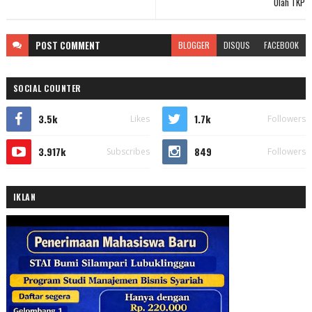
Olah TKP
POST
COMMENT
BLOGGER
DISQUS
FACEBOOK
SOCIAL COUNTER
3.5k
1.7k
Likes
Followers
3.917k
849
Subscribes
Followers
IKLAN