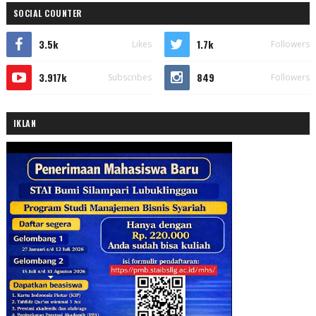
SOCIAL COUNTER
3.5k
1.7k
Likes
Followers
3.917k
849
Subscribes
Followers
IKLAN