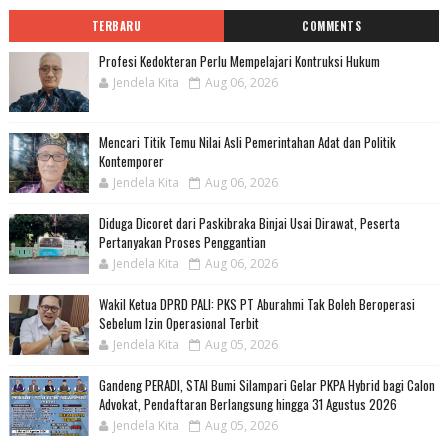
TERBARU
COMMENTS
Profesi Kedokteran Perlu Mempelajari Kontruksi Hukum
Jendela Kita
Aug 06, 2026
Mencari Titik Temu Nilai Asli Pemerintahan Adat dan Politik
Kontemporer
Jendela Kita
Aug 06, 2026
Diduga Dicoret dari Paskibraka Binjai Usai Dirawat, Peserta
Pertanyakan Proses Penggantian
Jendela Kita
Aug 06, 2026
Wakil Ketua DPRD PALI: PKS PT Aburahmi Tak Boleh Beroperasi
Sebelum Izin Operasional Terbit
Jendela Kita
Aug 05, 2026
Gandeng PERADI, STAI Bumi Silampari Gelar PKPA Hybrid bagi Calon
Advokat, Pendaftaran Berlangsung hingga 31 Agustus 2026
Jendela Kita
Aug 05, 2026