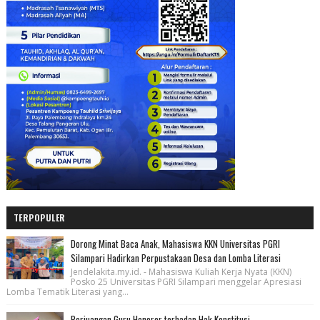
TERPOPULER
Dorong Minat Baca Anak, Mahasiswa KKN Universitas PGRI
Silampari Hadirkan Perpustakaan Desa dan Lomba Literasi
Jendelakita.my.id. - Mahasiswa Kuliah Kerja Nyata (KKN)
Posko 25 Universitas PGRI Silampari menggelar Apresiasi
Lomba Tematik Literasi yang...
Perjuangan Guru Honorer terhadap Hak Konstitusi