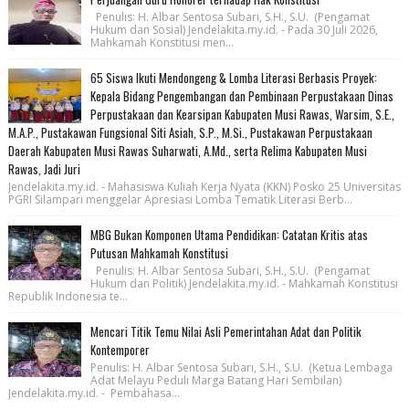
Penulis: H. Albar Sentosa Subari, S.H., S.U. (Pengamat
Hukum dan Sosial) Jendelakita.my.id. - Pada 30 Juli 2026,
Mahkamah Konstitusi men...
65 Siswa Ikuti Mendongeng & Lomba Literasi Berbasis Proyek:
Kepala Bidang Pengembangan dan Pembinaan Perpustakaan Dinas
Perpustakaan dan Kearsipan Kabupaten Musi Rawas, Warsim, S.E.,
M.A.P., Pustakawan Fungsional Siti Asiah, S.P., M.Si., Pustakawan Perpustakaan
Daerah Kabupaten Musi Rawas Suharwati, A.Md., serta Relima Kabupaten Musi
Rawas, Jadi Juri
Jendelakita.my.id. - Mahasiswa Kuliah Kerja Nyata (KKN) Posko 25 Universitas
PGRI Silampari menggelar Apresiasi Lomba Tematik Literasi Berb...
MBG Bukan Komponen Utama Pendidikan: Catatan Kritis atas
Putusan Mahkamah Konstitusi
Penulis: H. Albar Sentosa Subari, S.H., S.U. (Pengamat
Hukum dan Politik) Jendelakita.my.id. - Mahkamah Konstitusi
Republik Indonesia te...
Mencari Titik Temu Nilai Asli Pemerintahan Adat dan Politik
Kontemporer
Penulis: H. Albar Sentosa Subari, S.H., S.U. (Ketua Lembaga
Adat Melayu Peduli Marga Batang Hari Sembilan)
Jendelakita.my.id. - Pembahasa...