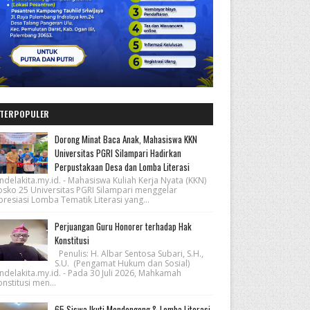
TERPOPULER
Dorong Minat Baca Anak, Mahasiswa KKN
Universitas PGRI Silampari Hadirkan
Perpustakaan Desa dan Lomba Literasi
ndelakita.my.id. - Mahasiswa Kuliah Kerja Nyata (KKN)
osko 25 Universitas PGRI Silampari menggelar
resiasi Lomba Tematik Literasi yang...
Perjuangan Guru Honorer terhadap Hak
Konstitusi
Penulis: H. Albar Sentosa Subari, S.H.,
S.U. (Pengamat Hukum dan Sosial)
ndelakita.my.id. - Pada 30 Juli 2026, Mahkamah
nstitusi men...
65 Siswa Ikuti Mendongeng & Lomba Literasi