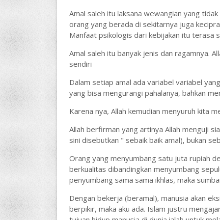
Amal saleh itu laksana wewangian yang tida
orang yang berada di sekitarnya juga kecip
Manfaat psikologis dari kebijakan itu terasa 
Amal saleh itu banyak jenis dan ragamnya. All
sendiri
Dalam setiap amal ada variabel variabel yang 
yang bisa mengurangi pahalanya, bahkan men
Karena nya, Allah kemudian menyuruh kita m
Allah berfirman yang artinya Allah menguji sia
sini disebutkan " sebaik baik amal), bukan s
Orang yang menyumbang satu juta rupiah deng
berkualitas dibandingkan menyumbang sepuluh
penyumbang sama sama ikhlas, maka sumbang
Dengan bekerja (beramal), manusia akan eksi
berpikir, maka aku ada. Islam justru mengaja
tujuan hidup manusia di dunia ialah untuk mela