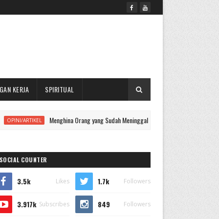
GAN KERJA
SPIRITUAL
Menghina Orang yang Sudah Meninggal, Apakah Dapat Dipertanggungjawabk
TIKEL
SOCIAL COUNTER
3.5k
1.7k
Likes
Followers
3.917k
849
Subscribes
Followers