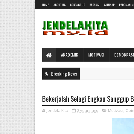
HOME
ABOUT US
CONTACT US
REDAKSI
SITEMAP
PEDOMAN M
AKADEMIK
MOTIVASI
DEMOKRASI
Breaking News
Bekerjalah Selagi Engkau Sanggup B
Jendela Kita
2 years ago
Motivasi
,
Opin