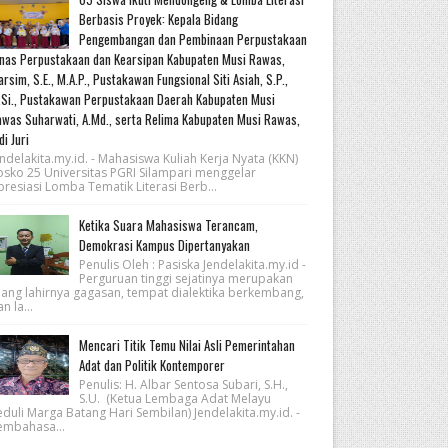
Berbasis Proyek: Kepala Bidang
Pengembangan dan Pembinaan Perpustakaan
nas Perpustakaan dan Kearsipan Kabupaten Musi Rawas,
rsim, S.E., M.A.P., Pustakawan Fungsional Siti Asiah, S.P.,
Si., Pustakawan Perpustakaan Daerah Kabupaten Musi
was Suharwati, A.Md., serta Relima Kabupaten Musi Rawas,
di Juri
ndelakita.my.id. - Mahasiswa Kuliah Kerja Nyata (KKN)
osko 25 Universitas PGRI Silampari menggelar
resiasi Lomba Tematik Literasi Berb...
Ketika Suara Mahasiswa Terancam,
Demokrasi Kampus Dipertanyakan
Penulis Oleh : Pasiska Jendelakita.my.id -
Perguruan tinggi sejatinya merupakan
uang lahirnya gagasan, tempat dialektika berkembang,
n la...
Mencari Titik Temu Nilai Asli Pemerintahan
Adat dan Politik Kontemporer
Penulis: H. Albar Sentosa Subari, S.H.,
S.U. (Ketua Lembaga Adat Melayu
eduli Marga Batang Hari Sembilan) Jendelakita.my.id. -
embahasa...