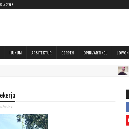
EDIA CYBER
HUKUM
ARSITEKTUR
CERPEN
OPINI/ARTIKEL
LOWON
OPINI/AR
ekerja
i/Artikel