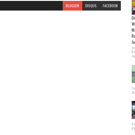
BLOGGER
DISQUS
FACEBOOK
Di
Wa
M.
Ra
Ja
Je
P
Ap
r
da
P
P