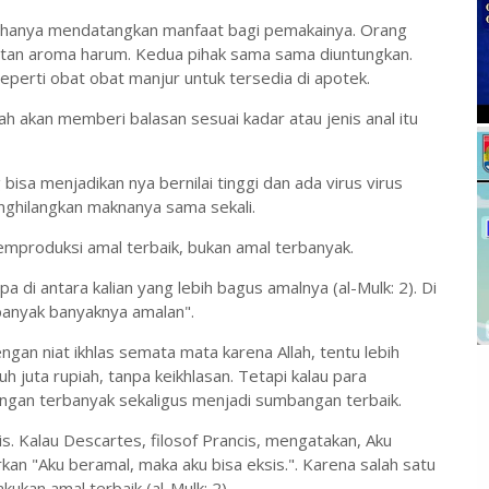
k hanya mendatangkan manfaat bagi pemakainya. Orang
ratan aroma harum. Kedua pihak sama sama diuntungkan.
seperti obat obat manjur untuk tersedia di apotek.
ah akan memberi balasan sesuai kadar atau jenis anal itu
bisa menjadikan nya bernilai tinggi dan ada virus virus
ghilangkan maknanya sama sekali.
emproduksi amal terbaik, bukan amal terbanyak.
pa di antara kalian yang lebih bagus amalnya (al-Mulk: 2). Di
ebanyak banyaknya amalan".
an niat ikhlas semata mata karena Allah, tentu lebih
 juta rupiah, tanpa keikhlasan. Tetapi kalau para
an terbanyak sekaligus menjadi sumbangan terbaik.
s. Kalau Descartes, filosof Prancis, mengatakan, Aku
rkan "Aku beramal, maka aku bisa eksis.". Karena salah satu
kukan amal terbaik (al-Mulk: 2).