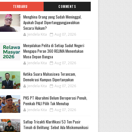
TERBARU
COMMENTS
Menghina Orang yang Sudah Meninggal,
Apakah Dapat Dipertanggungjawabkan
Secara Hukum?
Jendela Kita
Aug 07, 2026
Menyalakan Pelita di Setiap Sudut Negeri:
Mengapa Peran 360 RELIMA Menentukan
Masa Depan Bangsa
Jendela Kita
Aug 07, 2026
Ketika Suara Mahasiswa Terancam,
Demokrasi Kampus Dipertanyakan
Jendela Kita
Aug 07, 2026
PKS PT Aburahmi Belum Beroperasi Penuh,
Pemkab PALI Pilih Tak Menutup
Jendela Kita
Aug 07, 2026
Satlap Tricakti Klarifikasi 53 Ton Pasir
Timah di Belitung: Sebut Ada Miskomunikasi