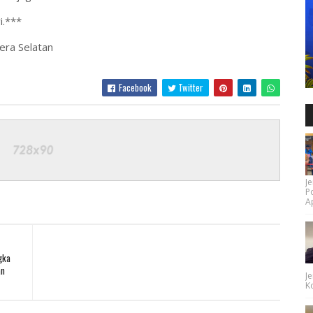
i.***
era Selatan
Facebook
Twitter
Je
P
Ap
gka
an
Je
Ko