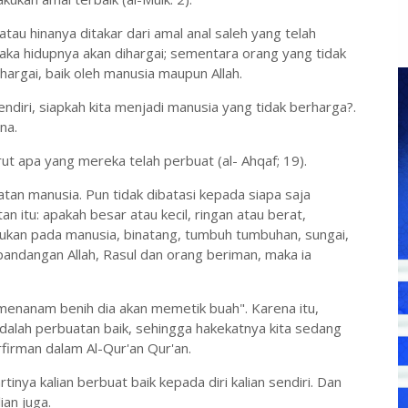
tau hinanya ditakar dari amal anal saleh yang telah
maka hidupnya akan dihargai; sementara orang yang tidak
hargai, baik oleh manusia maupun Allah.
endiri, siapkah kita menjadi manusia yang tidak berharga?.
na.
 apa yang mereka telah perbuat (al- Ahqaf; 19).
tan manusia. Pun tidak dibatasi kepada siapa saja
an itu: apakah besar atau kecil, ringan atau berat,
ujukan pada manusia, binatang, tumbuh tumbuhan, sungai,
 pandangan Allah, Rasul dan orang beriman, maka ia
menanam benih dia akan memetik buah". Karena itu,
adalah perbuatan baik, sehingga hakekatnya kita sedang
erfirman dalam Al-Qur'an Qur'an.
 artinya kalian berbuat baik kepada diri kalian sendiri. Dan
ian juga.