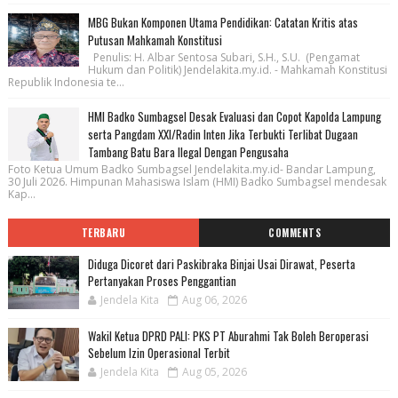
MBG Bukan Komponen Utama Pendidikan: Catatan Kritis atas
Putusan Mahkamah Konstitusi
Penulis: H. Albar Sentosa Subari, S.H., S.U. (Pengamat
Hukum dan Politik) Jendelakita.my.id. - Mahkamah Konstitusi
Republik Indonesia te...
HMI Badko Sumbagsel Desak Evaluasi dan Copot Kapolda Lampung
serta Pangdam XXI/Radin Inten Jika Terbukti Terlibat Dugaan
Tambang Batu Bara Ilegal Dengan Pengusaha
Foto Ketua Umum Badko Sumbagsel Jendelakita.my.id- Bandar Lampung,
30 Juli 2026. Himpunan Mahasiswa Islam (HMI) Badko Sumbagsel mendesak
Kap...
TERBARU
COMMENTS
Diduga Dicoret dari Paskibraka Binjai Usai Dirawat, Peserta
Pertanyakan Proses Penggantian
Jendela Kita
Aug 06, 2026
Wakil Ketua DPRD PALI: PKS PT Aburahmi Tak Boleh Beroperasi
Sebelum Izin Operasional Terbit
Jendela Kita
Aug 05, 2026