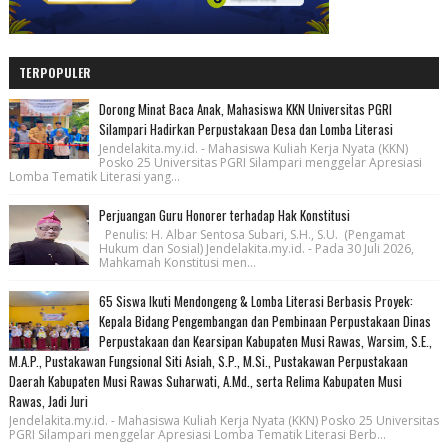
TERPOPULER
Dorong Minat Baca Anak, Mahasiswa KKN Universitas PGRI
Silampari Hadirkan Perpustakaan Desa dan Lomba Literasi
Jendelakita.my.id. - Mahasiswa Kuliah Kerja Nyata (KKN)
Posko 25 Universitas PGRI Silampari menggelar Apresiasi
Lomba Tematik Literasi yang...
Perjuangan Guru Honorer terhadap Hak Konstitusi
Penulis: H. Albar Sentosa Subari, S.H., S.U. (Pengamat
Hukum dan Sosial) Jendelakita.my.id. - Pada 30 Juli 2026,
Mahkamah Konstitusi men...
65 Siswa Ikuti Mendongeng & Lomba Literasi Berbasis Proyek:
Kepala Bidang Pengembangan dan Pembinaan Perpustakaan Dinas
Perpustakaan dan Kearsipan Kabupaten Musi Rawas, Warsim, S.E.,
M.A.P., Pustakawan Fungsional Siti Asiah, S.P., M.Si., Pustakawan Perpustakaan
Daerah Kabupaten Musi Rawas Suharwati, A.Md., serta Relima Kabupaten Musi
Rawas, Jadi Juri
Jendelakita.my.id. - Mahasiswa Kuliah Kerja Nyata (KKN) Posko 25 Universitas
PGRI Silampari menggelar Apresiasi Lomba Tematik Literasi Berb...