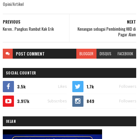
Opini/Artikel
PREVIOUS
NEXT
Keren.. Pangkas Rambut Kak Erik
Kenangan sebagai Pembimbing KKD di
Pagar Alam
POST
COMMENT
BLOGGER
DISQUS
FACEBOOK
SOCIAL COUNTER
3.5k
1.7k
Likes
Followers
3.917k
849
Subscribes
Followers
IKLAN