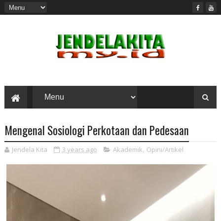
Mengenal Sosiologi Perkotaan dan Pedesaan
Jendela Kita
3 years ago
Akademik
,
Opini/Artikel