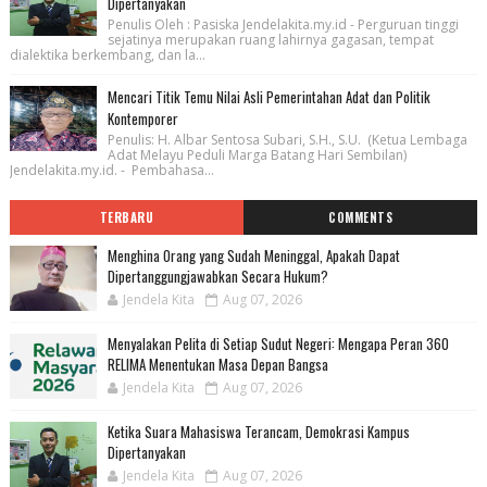
Dipertanyakan
Penulis Oleh : Pasiska Jendelakita.my.id - Perguruan tinggi
sejatinya merupakan ruang lahirnya gagasan, tempat
dialektika berkembang, dan la...
Mencari Titik Temu Nilai Asli Pemerintahan Adat dan Politik
Kontemporer
Penulis: H. Albar Sentosa Subari, S.H., S.U. (Ketua Lembaga
Adat Melayu Peduli Marga Batang Hari Sembilan)
Jendelakita.my.id. - Pembahasa...
TERBARU
COMMENTS
Menghina Orang yang Sudah Meninggal, Apakah Dapat
Dipertanggungjawabkan Secara Hukum?
Jendela Kita
Aug 07, 2026
Menyalakan Pelita di Setiap Sudut Negeri: Mengapa Peran 360
RELIMA Menentukan Masa Depan Bangsa
Jendela Kita
Aug 07, 2026
Ketika Suara Mahasiswa Terancam, Demokrasi Kampus
Dipertanyakan
Jendela Kita
Aug 07, 2026