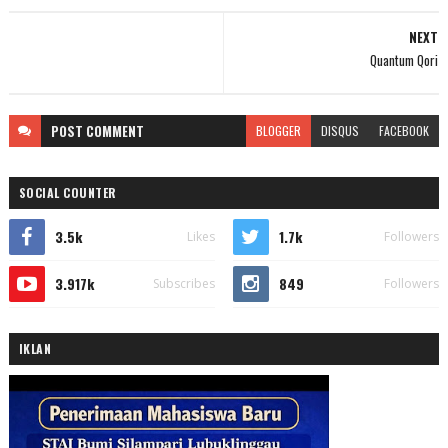
NEXT
Quantum Qori
POST
COMMENT
BLOGGER
DISQUS
FACEBOOK
SOCIAL COUNTER
3.5k
1.7k
Likes
Followers
3.917k
849
Subscribes
Followers
IKLAN