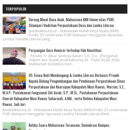
TERPOPULER
Dorong Minat Baca Anak, Mahasiswa KKN Universitas PGRI
Silampari Hadirkan Perpustakaan Desa dan Lomba Literasi
Jendelakita.my.id. - Mahasiswa Kuliah Kerja Nyata (KKN)
Posko 25 Universitas PGRI Silampari menggelar Apresiasi
Lomba Tematik Literasi yang...
Perjuangan Guru Honorer terhadap Hak Konstitusi
Penulis: H. Albar Sentosa Subari, S.H., S.U. (Pengamat
Hukum dan Sosial) Jendelakita.my.id. - Pada 30 Juli 2026,
Mahkamah Konstitusi men...
65 Siswa Ikuti Mendongeng & Lomba Literasi Berbasis Proyek:
Kepala Bidang Pengembangan dan Pembinaan Perpustakaan Dinas
Perpustakaan dan Kearsipan Kabupaten Musi Rawas, Warsim, S.E.,
M.A.P., Pustakawan Fungsional Siti Asiah, S.P., M.Si., Pustakawan Perpustakaan
Daerah Kabupaten Musi Rawas Suharwati, A.Md., serta Relima Kabupaten Musi
Rawas, Jadi Juri
Jendelakita.my.id. - Mahasiswa Kuliah Kerja Nyata (KKN) Posko 25 Universitas
PGRI Silampari menggelar Apresiasi Lomba Tematik Literasi Berb...
Ketika Suara Mahasiswa Terancam, Demokrasi Kampus