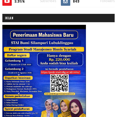
3.917k
849
Subscribes
Followers
IKLAN