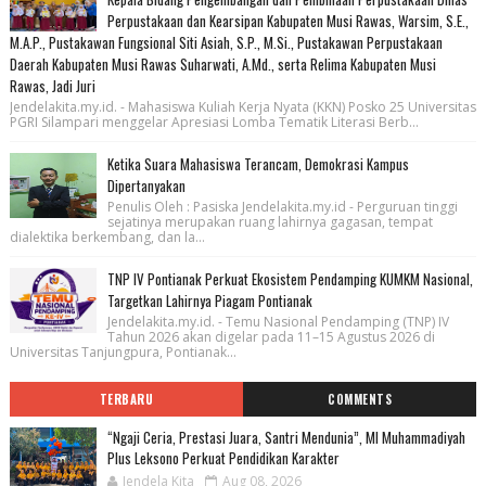
Perpustakaan dan Kearsipan Kabupaten Musi Rawas, Warsim, S.E.,
M.A.P., Pustakawan Fungsional Siti Asiah, S.P., M.Si., Pustakawan Perpustakaan
Daerah Kabupaten Musi Rawas Suharwati, A.Md., serta Relima Kabupaten Musi
Rawas, Jadi Juri
Jendelakita.my.id. - Mahasiswa Kuliah Kerja Nyata (KKN) Posko 25 Universitas
PGRI Silampari menggelar Apresiasi Lomba Tematik Literasi Berb...
Ketika Suara Mahasiswa Terancam, Demokrasi Kampus
Dipertanyakan
Penulis Oleh : Pasiska Jendelakita.my.id - Perguruan tinggi
sejatinya merupakan ruang lahirnya gagasan, tempat
dialektika berkembang, dan la...
TNP IV Pontianak Perkuat Ekosistem Pendamping KUMKM Nasional,
Targetkan Lahirnya Piagam Pontianak
Jendelakita.my.id. - Temu Nasional Pendamping (TNP) IV
Tahun 2026 akan digelar pada 11–15 Agustus 2026 di
Universitas Tanjungpura, Pontianak...
TERBARU
COMMENTS
“Ngaji Ceria, Prestasi Juara, Santri Mendunia”, MI Muhammadiyah
Plus Leksono Perkuat Pendidikan Karakter
Jendela Kita
Aug 08, 2026