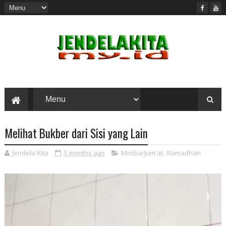
Melihat Bukber dari Sisi yang Lain
Jendela Kita
5 months ago
MimbarJum'at
,
Ramadhan