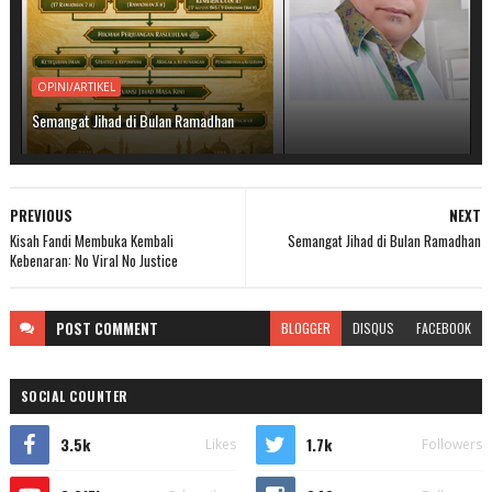
OPINI/ARTIKEL
Semangat Jihad di Bulan Ramadhan
PREVIOUS
NEXT
Kisah Fandi Membuka Kembali
Semangat Jihad di Bulan Ramadhan
Kebenaran: No Viral No Justice
POST
COMMENT
BLOGGER
DISQUS
FACEBOOK
SOCIAL COUNTER
3.5k
1.7k
Likes
Followers