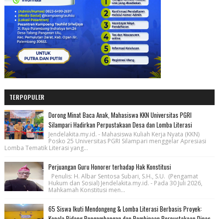
TERPOPULER
Dorong Minat Baca Anak, Mahasiswa KKN Universitas PGRI
Silampari Hadirkan Perpustakaan Desa dan Lomba Literasi
Jendelakita.my.id. - Mahasiswa Kuliah Kerja Nyata (KKN)
Posko 25 Universitas PGRI Silampari menggelar Apresiasi
Lomba Tematik Literasi yang...
Perjuangan Guru Honorer terhadap Hak Konstitusi
Penulis: H. Albar Sentosa Subari, S.H., S.U. (Pengamat
Hukum dan Sosial) Jendelakita.my.id. - Pada 30 Juli 2026,
Mahkamah Konstitusi men...
65 Siswa Ikuti Mendongeng & Lomba Literasi Berbasis Proyek:
Kepala Bidang Pengembangan dan Pembinaan Perpustakaan Dinas