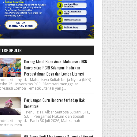
TERPOPULER
Dorong Minat Baca Anak, Mahasiswa KKN
Universitas PGRI Silampari Hadirkan
Perpustakaan Desa dan Lomba Literasi
ndelakita.my.id. - Mahasiswa Kuliah Kerja Nyata (KKN)
osko 25 Universitas PGRI Silampari menggelar
resiasi Lomba Tematik Literasi yang...
Perjuangan Guru Honorer terhadap Hak
Konstitusi
Penulis: H. Albar Sentosa Subari, S.H.,
S.U. (Pengamat Hukum dan Sosial)
ndelakita.my.id. - Pada 30 Juli 2026, Mahkamah
nstitusi men...
65 Siswa Ikuti Mendongeng & Lomba Literasi