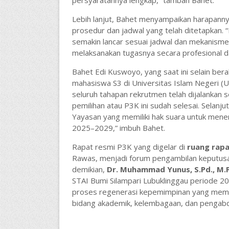
Lebih lanjut, Bahet menyampaikan harapannya
prosedur dan jadwal yang telah ditetapkan. 
semakin lancar sesuai jadwal dan mekanisme
melaksanakan tugasnya secara profesional d
Bahet Edi Kuswoyo, yang saat ini selain ber
mahasiswa S3 di Universitas Islam Negeri (
seluruh tahapan rekrutmen telah dijalankan se
pemilihan atau P3K ini sudah selesai. Selanju
Yayasan yang memiliki hak suara untuk menen
2025–2029,” imbuh Bahet.
Rapat resmi P3K yang digelar di
ruang rapa
Rawas, menjadi forum pengambilan keputusan
demikian,
Dr. Muhammad Yunus, S.Pd., M.P
STAI Bumi Silampari Lubuklinggau periode 20
proses regenerasi kepemimpinan yang memb
bidang akademik, kelembagaan, dan pengabd