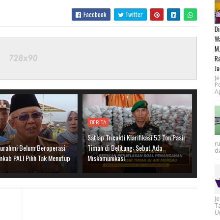
Facebook
Twitter
Di
Wa
M.
Ra
Ja
Je
P
Ap
BERITA
Satlap Tricakti Klarifikasi 53 Ton Pasir
r
urahmi Belum Beroperasi
Timah di Belitung: Sebut Ada
da
mkab PALI Pilih Tak Menutup
Miskomunikasi
J
T
Un