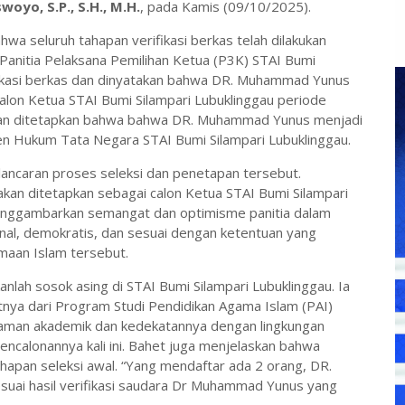
woyo, S.P., S.H., M.H.
, pada Kamis (09/10/2025).
a seluruh tahapan verifikasi berkas telah dilakukan
Panitia Pelaksana Pemilihan Ketua (P3K) STAI Bumi
ifikasi berkas dan dinyatakan bahwa DR. Muhammad Yunus
alon Ketua STAI Bumi Silampari Lubuklinggau periode
apan ditetapkan bahwa bahwa DR. Muhammad Yunus menjadi
en Hukum Tata Negara STAI Bumi Silampari Lubuklinggau.
ancaran proses seleksi dan penetapan tersebut.
 akan ditetapkan sebagai calon Ketua STAI Bumi Silampari
menggambarkan semangat dan optimisme panitia dalam
al, demokratis, dan sesuai dengan ketentuan yang
amaan Islam tersebut.
nlah sosok asing di STAI Bumi Silampari Lubuklinggau. Ia
tnya dari Program Studi Pendidikan Agama Islam (PAI)
laman akademik dan kedekatannya dengan lingkungan
ncalonannya kali ini. Bahet juga menjelaskan bahwa
apan seleksi awal. “Yang mendaftar ada 2 orang, DR.
uai hasil verifikasi saudara Dr Muhammad Yunus yang