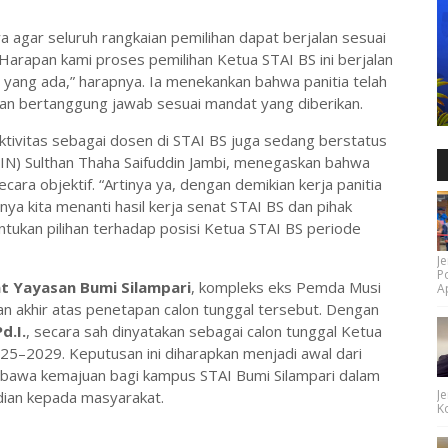
 agar seluruh rangkaian pemilihan dapat berjalan sesuai
“Harapan kami proses pemilihan Ketua STAI BS ini berjalan
 yang ada,” harapnya. Ia menekankan bahwa panitia telah
an bertanggung jawab sesuai mandat yang diberikan.
aktivitas sebagai dosen di STAI BS juga sedang berstatus
UIN) Sulthan Thaha Saifuddin Jambi, menegaskan bahwa
cara objektif. “Artinya ya, dengan demikian kerja panitia
tnya kita menanti hasil kerja senat STAI BS dan pihak
tukan pilihan terhadap posisi Ketua STAI BS periode
Je
P
t Yayasan Bumi Silampari
, kompleks eks Pemda Musi
Ap
 akhir atas penetapan calon tunggal tersebut. Dengan
d.I.
, secara sah dinyatakan sebagai calon tunggal Ketua
25–2029. Keputusan ini diharapkan menjadi awal dari
awa kemajuan bagi kampus STAI Bumi Silampari dalam
Je
ian kepada masyarakat.
Ko