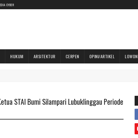
EDIA CYBER
HUKUM
ARSITEKTUR
CERPEN
OPINI/ARTIKEL
LOWON
etua STAI Bumi Silampari Lubuklinggau Periode