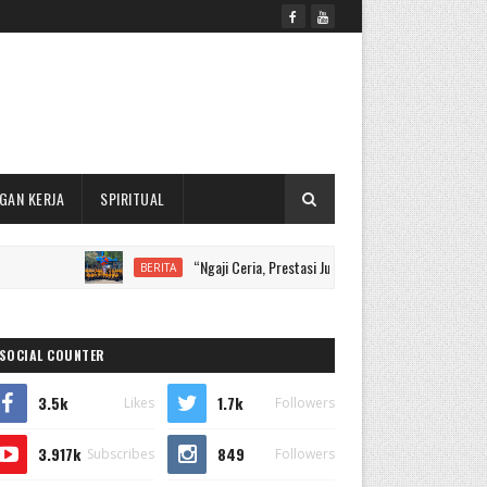
GAN KERJA
SPIRITUAL
“Ngaji Ceria, Prestasi Juara, Santri Mendunia”, MI Muhammadiy
BERITA
SOCIAL COUNTER
3.5k
1.7k
Likes
Followers
3.917k
849
Subscribes
Followers