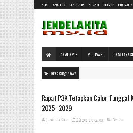
HOME
ABOUT US
CONTACT US
REDAKSI
SITEMAP
PEDOMAN M
AKADEMIK
MOTIVASI
DEMOKRASI
Breaking News
Rapat P3K Tetapkan Calon Tunggal K
2025–2029
Jendela Kita
10 months ago
Berita