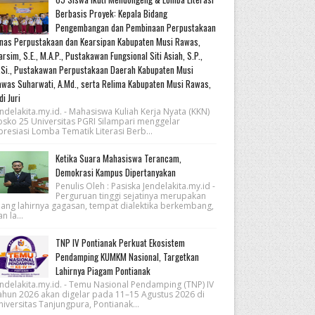
Berbasis Proyek: Kepala Bidang
Pengembangan dan Pembinaan Perpustakaan
nas Perpustakaan dan Kearsipan Kabupaten Musi Rawas,
rsim, S.E., M.A.P., Pustakawan Fungsional Siti Asiah, S.P.,
Si., Pustakawan Perpustakaan Daerah Kabupaten Musi
was Suharwati, A.Md., serta Relima Kabupaten Musi Rawas,
di Juri
ndelakita.my.id. - Mahasiswa Kuliah Kerja Nyata (KKN)
osko 25 Universitas PGRI Silampari menggelar
resiasi Lomba Tematik Literasi Berb...
Ketika Suara Mahasiswa Terancam,
Demokrasi Kampus Dipertanyakan
Penulis Oleh : Pasiska Jendelakita.my.id -
Perguruan tinggi sejatinya merupakan
uang lahirnya gagasan, tempat dialektika berkembang,
n la...
TNP IV Pontianak Perkuat Ekosistem
Pendamping KUMKM Nasional, Targetkan
Lahirnya Piagam Pontianak
endelakita.my.id. - Temu Nasional Pendamping (TNP) IV
ahun 2026 akan digelar pada 11–15 Agustus 2026 di
iversitas Tanjungpura, Pontianak...