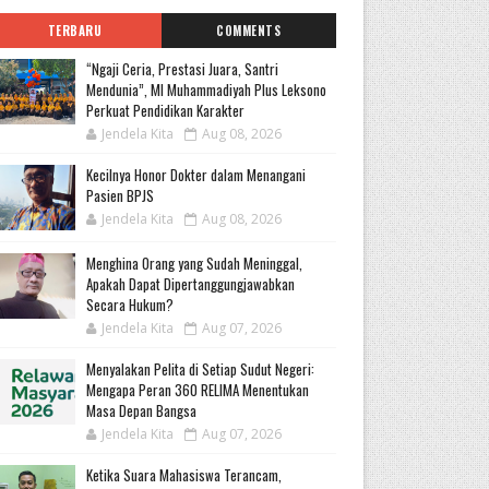
TERBARU
COMMENTS
“Ngaji Ceria, Prestasi Juara, Santri
Mendunia”, MI Muhammadiyah Plus Leksono
Perkuat Pendidikan Karakter
Jendela Kita
Aug 08, 2026
Kecilnya Honor Dokter dalam Menangani
Pasien BPJS
Jendela Kita
Aug 08, 2026
Menghina Orang yang Sudah Meninggal,
Apakah Dapat Dipertanggungjawabkan
Secara Hukum?
Jendela Kita
Aug 07, 2026
Menyalakan Pelita di Setiap Sudut Negeri:
Mengapa Peran 360 RELIMA Menentukan
Masa Depan Bangsa
Jendela Kita
Aug 07, 2026
Ketika Suara Mahasiswa Terancam,