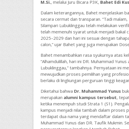
M.Si.
, melalui Juru Bicara P3K,
Bahet Edi Kus
Dalam keterangannya, Bahet menjelaskan bahw
secara cermat dan transparan. “Tadi malam, 
Silampari Lubuklinggau telah melakukan ver
telah memenuhi syarat untuk menjadi bakal c
2025–2029 dan hari ini sesuai dengan tah
calon,” ujar Bahet yang juga merupakan Dos
Bahet menambahkan rasa syukurnya atas kel
“Alhamdulillah, hari ini DR. Muhammad Yunus
Lubuklinggau,” tambahnya. Pernyataan ini 
mewujudkan proses pemilihan yang profesion
berlaku di lingkungan perguruan tinggi keag
Diketahui bahwa
Dr. Muhammad Yunus
buka
merupakan
alumni kampus tersebut
, tepa
ketika menempuh studi Strata 1 (S1). Penga
kampus menjadi nilai tambah dalam proses pe
terdapat dua nama yang mendaftar dalam tah
Muhammad Yunus dan DR. Taufik Mukmin. Ses
persyaratannya lengkap,” tambah Bahet.