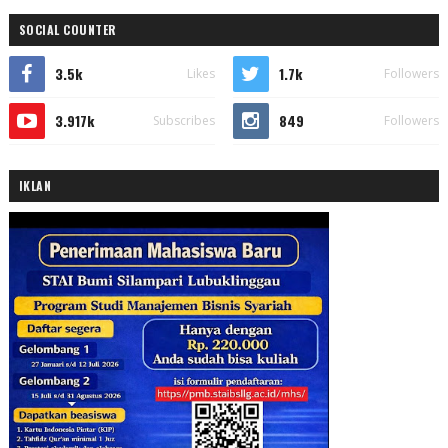
SOCIAL COUNTER
3.5k
1.7k
Likes
Followers
3.917k
849
Subscribes
Followers
IKLAN