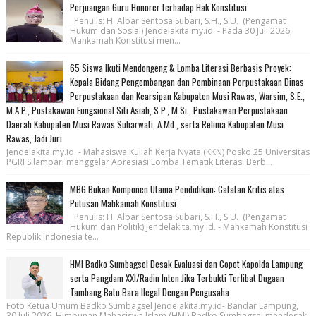
Perjuangan Guru Honorer terhadap Hak Konstitusi
Penulis: H. Albar Sentosa Subari, S.H., S.U. (Pengamat
Hukum dan Sosial) Jendelakita.my.id. - Pada 30 Juli 2026,
Mahkamah Konstitusi men...
65 Siswa Ikuti Mendongeng & Lomba Literasi Berbasis Proyek:
Kepala Bidang Pengembangan dan Pembinaan Perpustakaan Dinas
Perpustakaan dan Kearsipan Kabupaten Musi Rawas, Warsim, S.E.,
M.A.P., Pustakawan Fungsional Siti Asiah, S.P., M.Si., Pustakawan Perpustakaan
Daerah Kabupaten Musi Rawas Suharwati, A.Md., serta Relima Kabupaten Musi
Rawas, Jadi Juri
Jendelakita.my.id. - Mahasiswa Kuliah Kerja Nyata (KKN) Posko 25 Universitas
PGRI Silampari menggelar Apresiasi Lomba Tematik Literasi Berb...
MBG Bukan Komponen Utama Pendidikan: Catatan Kritis atas
Putusan Mahkamah Konstitusi
Penulis: H. Albar Sentosa Subari, S.H., S.U. (Pengamat
Hukum dan Politik) Jendelakita.my.id. - Mahkamah Konstitusi
Republik Indonesia te...
HMI Badko Sumbagsel Desak Evaluasi dan Copot Kapolda Lampung
serta Pangdam XXI/Radin Inten Jika Terbukti Terlibat Dugaan
Tambang Batu Bara Ilegal Dengan Pengusaha
Foto Ketua Umum Badko Sumbagsel Jendelakita.my.id- Bandar Lampung,
30 Juli 2026. Himpunan Mahasiswa Islam (HMI) Badko Sumbagsel mendesak