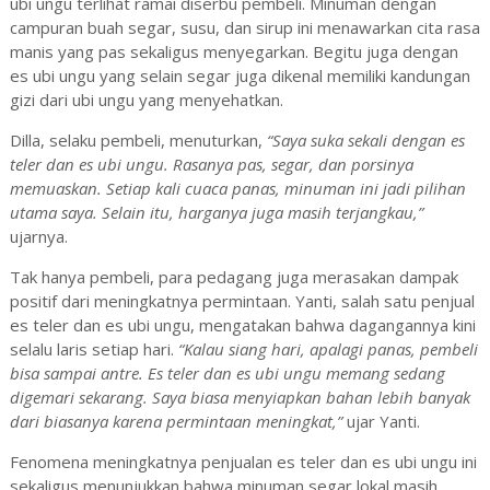
ubi ungu terlihat ramai diserbu pembeli. Minuman dengan
campuran buah segar, susu, dan sirup ini menawarkan cita rasa
manis yang pas sekaligus menyegarkan. Begitu juga dengan
es ubi ungu yang selain segar juga dikenal memiliki kandungan
gizi dari ubi ungu yang menyehatkan.
Dilla, selaku pembeli, menuturkan,
“Saya suka sekali dengan es
teler dan es ubi ungu. Rasanya pas, segar, dan porsinya
memuaskan. Setiap kali cuaca panas, minuman ini jadi pilihan
utama saya. Selain itu, harganya juga masih terjangkau,”
ujarnya.
Tak hanya pembeli, para pedagang juga merasakan dampak
positif dari meningkatnya permintaan. Yanti, salah satu penjual
es teler dan es ubi ungu, mengatakan bahwa dagangannya kini
selalu laris setiap hari.
“Kalau siang hari, apalagi panas, pembeli
bisa sampai antre. Es teler dan es ubi ungu memang sedang
digemari sekarang. Saya biasa menyiapkan bahan lebih banyak
dari biasanya karena permintaan meningkat,”
ujar Yanti.
Fenomena meningkatnya penjualan es teler dan es ubi ungu ini
sekaligus menunjukkan bahwa minuman segar lokal masih