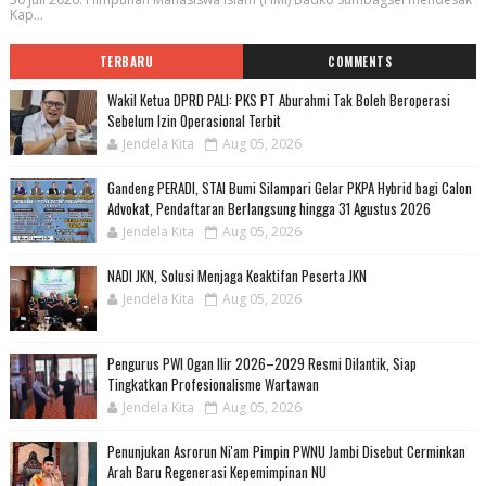
Kap...
TERBARU
COMMENTS
Wakil Ketua DPRD PALI: PKS PT Aburahmi Tak Boleh Beroperasi
Sebelum Izin Operasional Terbit
Jendela Kita
Aug 05, 2026
Gandeng PERADI, STAI Bumi Silampari Gelar PKPA Hybrid bagi Calon
Advokat, Pendaftaran Berlangsung hingga 31 Agustus 2026
Jendela Kita
Aug 05, 2026
NADI JKN, Solusi Menjaga Keaktifan Peserta JKN
Jendela Kita
Aug 05, 2026
Pengurus PWI Ogan Ilir 2026–2029 Resmi Dilantik, Siap
Tingkatkan Profesionalisme Wartawan
Jendela Kita
Aug 05, 2026
Penunjukan Asrorun Ni'am Pimpin PWNU Jambi Disebut Cerminkan
Arah Baru Regenerasi Kepemimpinan NU