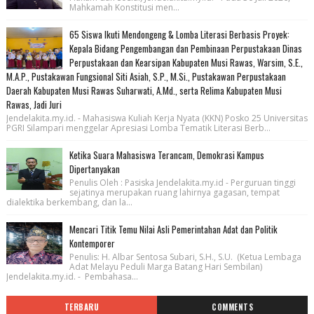
Mahkamah Konstitusi men...
65 Siswa Ikuti Mendongeng & Lomba Literasi Berbasis Proyek:
Kepala Bidang Pengembangan dan Pembinaan Perpustakaan Dinas
Perpustakaan dan Kearsipan Kabupaten Musi Rawas, Warsim, S.E.,
M.A.P., Pustakawan Fungsional Siti Asiah, S.P., M.Si., Pustakawan Perpustakaan
Daerah Kabupaten Musi Rawas Suharwati, A.Md., serta Relima Kabupaten Musi
Rawas, Jadi Juri
Jendelakita.my.id. - Mahasiswa Kuliah Kerja Nyata (KKN) Posko 25 Universitas
PGRI Silampari menggelar Apresiasi Lomba Tematik Literasi Berb...
Ketika Suara Mahasiswa Terancam, Demokrasi Kampus
Dipertanyakan
Penulis Oleh : Pasiska Jendelakita.my.id - Perguruan tinggi
sejatinya merupakan ruang lahirnya gagasan, tempat
dialektika berkembang, dan la...
Mencari Titik Temu Nilai Asli Pemerintahan Adat dan Politik
Kontemporer
Penulis: H. Albar Sentosa Subari, S.H., S.U. (Ketua Lembaga
Adat Melayu Peduli Marga Batang Hari Sembilan)
Jendelakita.my.id. - Pembahasa...
TERBARU
COMMENTS