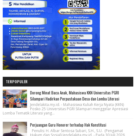
TERPOPULER
Dorong Minat Baca Anak, Mahasiswa KKN Universitas PGRI
Silampari Hadirkan Perpustakaan Desa dan Lomba Literasi
Jendelakita.my.id. - Mahasiswa Kuliah Kerja Nyata (KKN)
Posko 25 Universitas PGRI Silampari menggelar Apresiasi
Lomba Tematik Literasi yang...
Perjuangan Guru Honorer terhadap Hak Konstitusi
Penulis: H. Albar Sentosa Subari, S.H., S.U. (Pengamat
Hukum dan Sosial) Jendelakita.my.id. - Pada 30 Juli 2026,