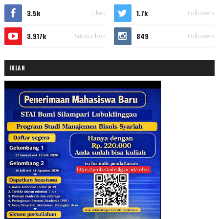
3.5k
1.7k
Likes
Followers
3.917k
849
Subscribes
Followers
IKLAN